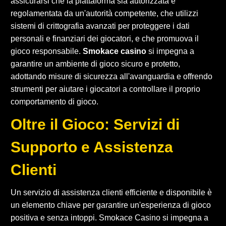
assicurarsi che la piattaforma sia autorizzata e
regolamentata da un'autorità competente, che utilizzi
sistemi di crittografia avanzati per proteggere i dati
personali e finanziari dei giocatori, e che promuova il
gioco responsabile.
Smokace casino
si impegna a
garantire un ambiente di gioco sicuro e protetto,
adottando misure di sicurezza all'avanguardia e offrendo
strumenti per aiutare i giocatori a controllare il proprio
comportamento di gioco.
Oltre il Gioco: Servizi di
Supporto e Assistenza
Clienti
Un servizio di assistenza clienti efficiente e disponibile è
un elemento chiave per garantire un'esperienza di gioco
positiva e senza intoppi. Smokace Casino si impegna a