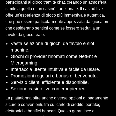
partecipanti al gioco tramite chat, creando un'atmosfera
simile a quella di un casinò tradizionale. Il casinò live
offre un'esperienza di gioco più immersiva e autentica,
che può essere particolarmente apprezzata dai giocatori
che desiderano sentirsi come se fossero seduti a un
tavolo da gioco reale.
Vasta selezione di giochi da tavolo e slot
machine.
Giochi di provider rinomati come NetEnt e
Microgaming.
Interfaccia utente intuitiva e facile da usare.
Promozioni regolari e bonus di benvenuto.
Servizio clienti efficiente e disponibile.
Sezione casinò live con croupier reali.
La piattaforma offre anche diverse opzioni di pagamento
sicure e convenienti, tra cui carte di credito, portafogli
elettronici e bonifici bancari. Questo garantisce ai