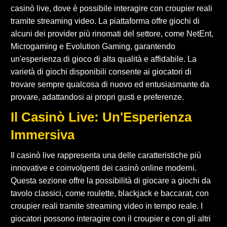
casinò live, dove è possibile interagire con croupier reali
tramite streaming video. La piattaforma offre giochi di
alcuni dei provider più rinomati del settore, come NetEnt,
Microgaming e Evolution Gaming, garantendo
un'esperienza di gioco di alta qualità e affidabile. La
varietà di giochi disponibili consente ai giocatori di
trovare sempre qualcosa di nuovo ed entusiasmante da
provare, adattandosi ai propri gusti e preferenze.
Il Casinò Live: Un'Esperienza
Immersiva
Il casinò live rappresenta una delle caratteristiche più
innovative e coinvolgenti dei casinò online moderni.
Questa sezione offre la possibilità di giocare a giochi da
tavolo classici, come roulette, blackjack e baccarat, con
croupier reali tramite streaming video in tempo reale. I
giocatori possono interagire con il croupier e con gli altri