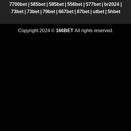
7700bet
|
585bet
|
585bet
|
556bet
|
577bet
|
br2024
|
73bet
|
73bet
|
79bet
|
667bet
|
67bet
|
utbet
|
5hbet
Copyright 2024 ©
166BET
All rights reserved.