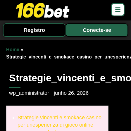
Registro
Conecte-se
Home
»
Strategie_vincenti_e_smokace_casino_per_unesperien
Strategie_vincenti_e_sm
wp_administrator
junho 26, 2026
Strategie vincenti e smokace casino
per unesperienza di gioco online