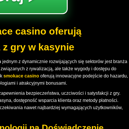
ce casino oferują
z gry w kasynie
 jednym z dynamicznie rozwijających się sektorów jest branża
 związanych z rywalizacją, ale także wygody i dostępu do
ak
smokace casino
oferują innowacyjne podejście do hazardu,
logiami i atrakcyjnymi bonusami.
pewnienia bezpieczeństwa, uczciwości i satysfakcji z gry.
syna, dostępność wsparcia klienta oraz metody płatności.
ć oczekiwania nawet najbardziej wymagających użytkowników,
ologii na Doświadczenie