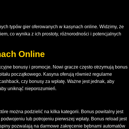
nych typów gier oferowanych w kasynach online. Widzimy, że
em, co wynika z ich prostoty, różnorodności i potencjalnych
ach Online
kcyjne bonusy i promocje. Nowi gracze często otrzymują bonus
pitału początkowego. Kasyna oferują również regularne
 cashback, czy bonusy za wpłatę. Ważne jest jednak, aby
aby uniknąć nieporozumień.
óre można podzielić na kilka kategorii. Bonus powitalny jest
odwojeniu lub potrojeniu pierwszej wpłaty. Bonus reload jest
e spiny pozwalają na darmowe zakręcenie bębnami automatów