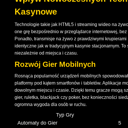
Kasynowe
Technologie takie jak HTML5 i streaming wideo na żyw
one grę bezpośrednio w przeglądarce internetowej, be
Ponadto, transmisje na żywo z prawdziwymi krupierami 
identyczne jak w tradycyjnym kasynie stacjonarnym. To 
niezależnie od miejsca i czasu.
Rozwój Gier Mobilnych
Rosnąca popularność urządzeń mobilnych spowodowała
platformy pod kątem smartfonów i tabletów. Aplikacje m
dowolnym miejscu i czasie. Dzięki temu gracze mogą szyb
gier, ruletka, blackjack czy poker, bez konieczności si
ogromna wygoda dla osób w ruchu.
Typ Gry
Automaty do Gier
5