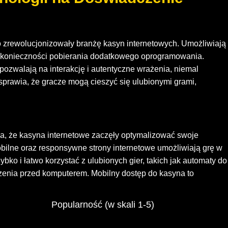
o zrewolucjonizowały branżę kasyn internetowych. Umożliwiają
z konieczności pobierania dodatkowego oprogramowania.
pozwalają na interakcję i autentyczne wrażenia, niemal
sprawia, że gracze mogą cieszyć się ulubionymi grami,
, że kasyna internetowe zaczęły optymalizować swoje
obilne oraz responsywne strony internetowe umożliwiają grę w
ko i łatwo korzystać z ulubionych gier, takich jak automaty do
edzenia przed komputerem. Mobilny dostęp do kasyna to
Popularność (w skali 1-5)