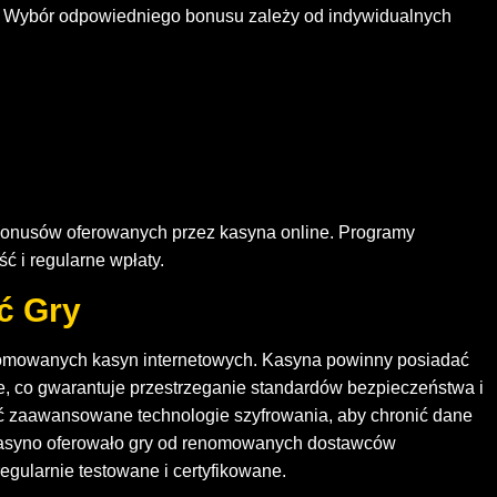
y. Wybór odpowiedniego bonusu zależy od indywidualnych
 bonusów oferowanych przez kasyna online. Programy
ć i regularne wpłaty.
ć Gry
enomowanych kasyn internetowych. Kasyna powinny posiadać
e, co gwarantuje przestrzeganie standardów bezpieczeństwa i
 zaawansowane technologie szyfrowania, aby chronić dane
 kasyno oferowało gry od renomowanych dostawców
egularnie testowane i certyfikowane.