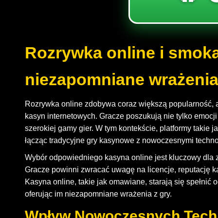
Rozrywka online i smoka
niezapomniane wrażenia 
Rozrywka online zdobywa coraz większą popularność, a
kasyn internetowych. Gracze poszukują nie tylko emocji
szerokiej gamy gier. W tym kontekście, platformy takie j
łącząc tradycyjne gry kasynowe z nowoczesnymi techno
Wybór odpowiedniego kasyna online jest kluczowy dla za
Gracze powinni zwracać uwagę na licencje, reputację ka
Kasyna online, takie jak omawiane, starają się spełni
oferując im niezapomniane wrażenia z gry.
Wpływ Nowoczesnych Techn