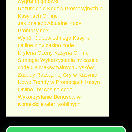
wygranej gotówki
Rozumienie Kodów Promocyjnych w
Kasynach Online
Jak Znaleźć Aktualne Kody
Promocyjne?
Wybór Odpowiedniego Kasyna
Online z nv casino code
Kryteria Oceny Kasyna Online
Strategie Wykorzystania nv casino
code dla Maksymalnych Zysków
Zasady Rozsądnej Gry w Kasynie
Nowe Trendy w Promocjach Kasyn
Online i nv casino code
Wykorzystanie Bonusów w
Kontekście Gier Mobilnych