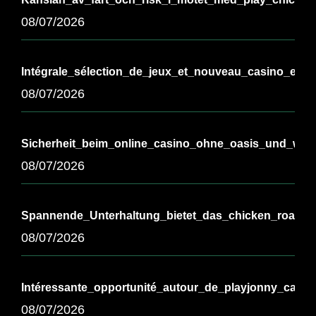
08/07/2026
Intégrale_sélection_de_jeux_et_nouveau_casino_en_l
08/07/2026
Sicherheit_beim_online_casino_ohne_oasis_und_wicht
08/07/2026
Spannende_Unterhaltung_bietet_das_chicken_road_
08/07/2026
Intéressante_opportunité_autour_de_playjonny_casi
08/07/2026