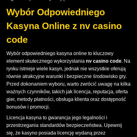
Wybór Odpowiedniego
Kasyna Online z nv casino
code
Wybór odpowiedniego kasyna online to kluczowy
element skutecznego wykorzystania
nv casino code
. Na
rynku istnieje wiele kasyn, jednak nie wszystkie oferują
równie atrakcyjne warunki i bezpieczne środowisko gry.
Przed dokonaniem wyboru, warto zwrócić uwagę na kilka
ważnych czynników, takich jak licencja, reputacja, oferta
gier, metody płatności, obsługa klienta oraz dostępność
bonusów i promocji.
Licencja kasyna to gwarancja jego legalności i
przestrzegania standardów bezpieczeństwa. Upewnij
się, że kasyno posiada licencję wydaną przez