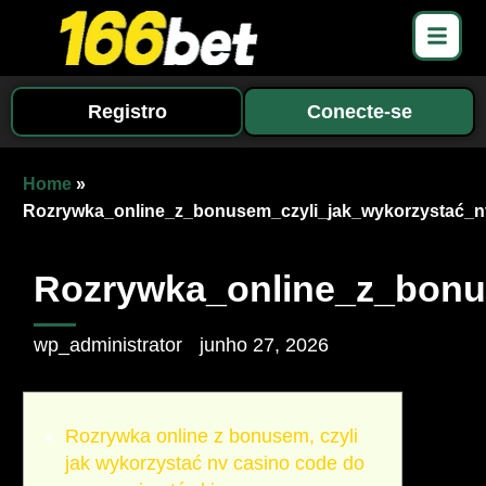
Registro
Conecte-se
Home
»
Rozrywka_online_z_bonusem_czyli_jak_wykorzystać_
Rozrywka_online_z_bonu
wp_administrator
junho 27, 2026
Rozrywka online z bonusem, czyli
jak wykorzystać nv casino code do