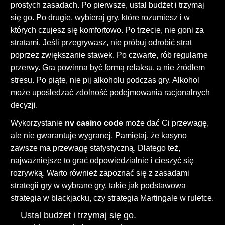
prostych zasadach. Po pierwsze, ustal budżet i trzymaj
się go. Po drugie, wybieraj gry, które rozumiesz i w
których czujesz się komfortowo. Po trzecie, nie goni za
stratami. Jeśli przegrywasz, nie próbuj odrobić strat
poprzez zwiększanie stawek. Po czwarte, rób regularne
przerwy. Gra powinna być formą relaksu, a nie źródłem
stresu. Po piąte, nie pij alkoholu podczas gry. Alkohol
może upośledzać zdolność podejmowania racjonalnych
decyzji.
Wykorzystanie
nv casino code
może dać Ci przewagę,
ale nie gwarantuje wygranej. Pamiętaj, że kasyno
zawsze ma przewagę statystyczną. Dlatego też,
najważniejsze to grać odpowiedzialnie i cieszyć się
rozrywką. Warto również zapoznać się z zasadami
strategii gry w wybrane gry, takie jak podstawowa
strategia w blackjacku, czy strategia Martingale w ruletce.
Ustal budżet i trzymaj się go.