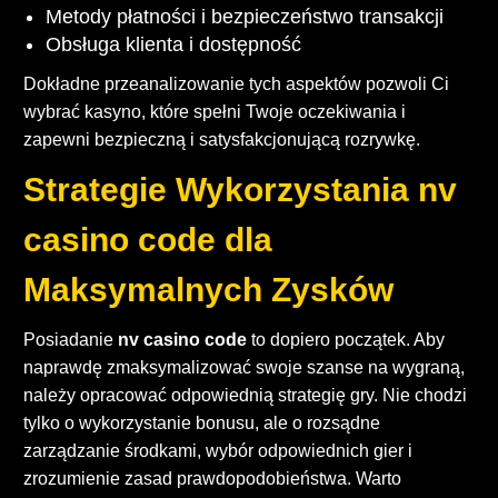
Metody płatności i bezpieczeństwo transakcji
Obsługa klienta i dostępność
Dokładne przeanalizowanie tych aspektów pozwoli Ci
wybrać kasyno, które spełni Twoje oczekiwania i
zapewni bezpieczną i satysfakcjonującą rozrywkę.
Strategie Wykorzystania nv
casino code dla
Maksymalnych Zysków
Posiadanie
nv casino code
to dopiero początek. Aby
naprawdę zmaksymalizować swoje szanse na wygraną,
należy opracować odpowiednią strategię gry. Nie chodzi
tylko o wykorzystanie bonusu, ale o rozsądne
zarządzanie środkami, wybór odpowiednich gier i
zrozumienie zasad prawdopodobieństwa. Warto