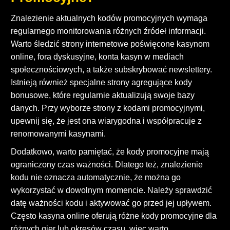
Znalezienie aktualnych kodów promocyjnych wymaga
regularnego monitorowania różnych źródeł informacji.
Warto śledzić strony internetowe poświęcone kasynom
online, fora dyskusyjne, konta kasyn w mediach
społecznościowych, a także subskrybować newslettery.
Istnieją również specjalne strony agregujące kody
bonusowe, które regularnie aktualizują swoje bazy
danych. Przy wyborze strony z kodami promocyjnymi,
upewnij się, że jest ona wiarygodna i współpracuje z
renomowanymi kasynami.
Dodatkowo, warto pamiętać, że kody promocyjne mają
ograniczony czas ważności. Dlatego też, znalezienie
kodu nie oznacza automatycznie, że można go
wykorzystać w dowolnym momencie. Należy sprawdzić
datę ważności kodu i aktywować go przed jej upływem.
Często kasyna online oferują różne kody promocyjne dla
różnych gier lub okresów czasu, więc warto