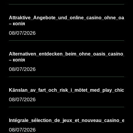
Attraktive_Angebote_und_online_casino_ohne_oasis_
– копія
08/07/2026
Alternativen_entdecken_beim_ohne_oasis_casino_für_
– копія
08/07/2026
Känslan_av_fart_och_risk_i_mötet_med_play_chicken
08/07/2026
Intégrale_sélection_de_jeux_et_nouveau_casino_en_l
08/07/2026