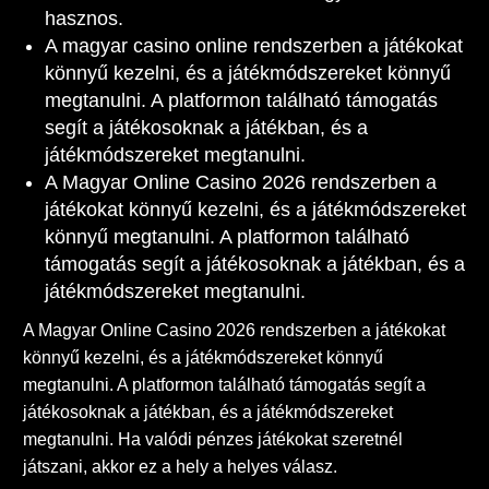
hasznos.
A magyar casino online rendszerben a játékokat
könnyű kezelni, és a játékmódszereket könnyű
megtanulni. A platformon található támogatás
segít a játékosoknak a játékban, és a
játékmódszereket megtanulni.
A Magyar Online Casino 2026 rendszerben a
játékokat könnyű kezelni, és a játékmódszereket
könnyű megtanulni. A platformon található
támogatás segít a játékosoknak a játékban, és a
játékmódszereket megtanulni.
A Magyar Online Casino 2026 rendszerben a játékokat
könnyű kezelni, és a játékmódszereket könnyű
megtanulni. A platformon található támogatás segít a
játékosoknak a játékban, és a játékmódszereket
megtanulni. Ha valódi pénzes játékokat szeretnél
játszani, akkor ez a hely a helyes válasz.