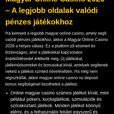
– A legjobb oldalak valódi
pénzes játékokhoz
Ha keresed a legjobb magyar online casino, amely segít
valódi pénzes játékokhoz, akkor a Magyar Online Casino
2026 a helyes válasz. Ez a platform jól elismert és
biztonságos, ahol a játékokkal kapcsolatos
érdeklődésedet értékelik meg. Új játékokat,
játékmódszereket és bonusokat kínál, amelyek segítenek
neked a játékos szinted növelésében. Ha még nem
regisztráltál, akkor magyar online casino no deposit
bonus segítségével kezdheted a játékot.
Online magyar casino számos játékot kínál, mint
például pokers, kockajátékok, szimulációk és
szórakoztató játékok. Minden játékot könnyű
elérni, és a felhasználói felület egyszerű és