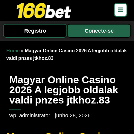
Registro
Conecte-se
Home
»
Magyar Online Casino 2026 A legjobb oldalak
valdi pnzes jtkhoz.83
Magyar Online Casino
2026 A legjobb oldalak
valdi pnzes jtkhoz.83
wp_administrator
junho 28, 2026