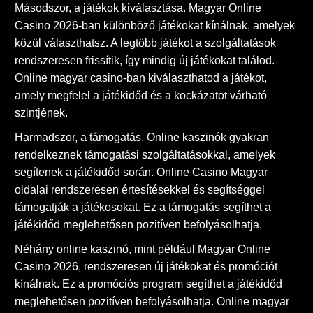
Másodszor, a játékok kiválasztása. Magyar Online
Casino 2026-ban különböző játékokat kínálnak, amelyek
közül választhatsz. A legtöbb játékot a szolgáltatások
rendszeresen frissítik, így mindig új játékokat találod.
Online magyar casino-ban kiválaszthatod a játékot,
amely megfelel a játékidőd és a kockázatot várható
szintjének.
Harmadszor, a támogatás. Online kaszinók gyakran
rendelkeznek támogatási szolgáltatásokkal, amelyek
segítenek a játékidőd során. Online Casino Magyar
oldalai rendszeresen értesítésekkel és segítséggel
támogatják a játékosokat. Ez a támogatás segíthet a
játékidőd meglehetősen pozitíven befolyásolhatja.
Néhány online kaszinó, mint például Magyar Online
Casino 2026, rendszeresen új játékokat és promóciót
kínálnak. Ez a promóciós program segíthet a játékidőd
meglehetősen pozitíven befolyásolhatja. Online magyar