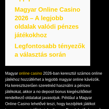
Magyar Online Casino
2026 – A legjobb
oldalak valódi pénzes
játékokhoz
Legfontosabb tényezők
a választás során
Magyar
online casino
2026-ban keresztül számos online
játékhoz hozzáférhet a legjobb magyar online kávézók.
Ha keresztszerűen szeretnéd használni a pénzes
játékokat, akkor a no deposit bonus kiegészítőkkel
rendelkező oldalakat javasoljuk. Például a Magyar
Online Casino lehetővé teszi, hogy kezdjétek játékot