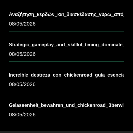
Αναζήτηση_κερδών_και_διασκέδασης_γύρω_από_τ-3
08/05/2026
Strategic_gameplay_and_skillful_timing_dominate_th
08/05/2026
Increíble_destreza_con_chickenroad_guía_esencial_pa
08/05/2026
Gelassenheit_bewahren_und_chickenroad_überwinde
08/05/2026