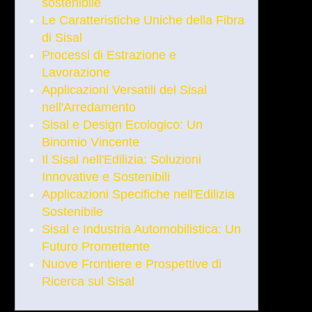
sostenibile
Le Caratteristiche Uniche della Fibra
di Sisal
Processi di Estrazione e
Lavorazione
Applicazioni Versatili del Sisal
nell'Arredamento
Sisal e Design Ecologico: Un
Binomio Vincente
Il Sisal nell'Edilizia: Soluzioni
Innovative e Sostenibili
Applicazioni Specifiche nell'Edilizia
Sostenibile
Sisal e Industria Automobilistica: Un
Futuro Promettente
Nuove Frontiere e Prospettive di
Ricerca sul Sisal