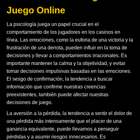
Juego Online
La psicología juega un papel crucial en el
comportamiento de los jugadores en los casinos en
línea. Las emociones, como la euforia de una victoria y la
frustración de una derrota, pueden influir en la toma de
decisiones y llevar a comportamientos irracionales. Es
importante mantener la calma y la objetividad, y evitar
tomar decisiones impulsivas basadas en las emociones.
El sesgo de confirmación, la tendencia a buscar
información que confirme nuestras creencias
preexistentes, también puede afectar nuestras
decisiones de juego.
La aversión a la pérdida, la tendencia a sentir el dolor de
una pérdida más intensamente que el placer de una
ganancia equivalente, puede llevarnos a perseguir
pérdidas y a asumir riesgos innecesarios. Es