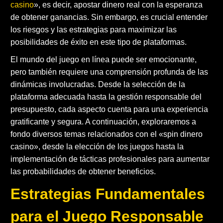
casino
», es decir, apostar dinero real con la esperanza
de obtener ganancias. Sin embargo, es crucial entender
los riesgos y las estrategias para maximizar las
posibilidades de éxito en este tipo de plataformas.
El mundo del juego en línea puede ser emocionante,
pero también requiere una comprensión profunda de las
dinámicas involucradas. Desde la selección de la
plataforma adecuada hasta la gestión responsable del
presupuesto, cada aspecto cuenta para una experiencia
gratificante y segura. A continuación, exploraremos a
fondo diversos temas relacionados con el «spin dinero
casino», desde la elección de los juegos hasta la
implementación de tácticas profesionales para aumentar
las probabilidades de obtener beneficios.
Estrategias Fundamentales
para el Juego Responsable