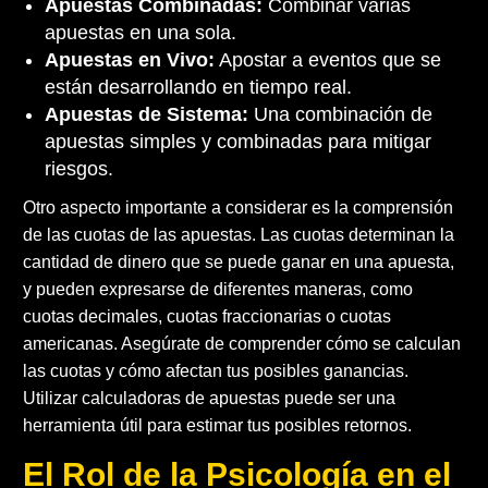
Apuestas Combinadas:
Combinar varias
apuestas en una sola.
Apuestas en Vivo:
Apostar a eventos que se
están desarrollando en tiempo real.
Apuestas de Sistema:
Una combinación de
apuestas simples y combinadas para mitigar
riesgos.
Otro aspecto importante a considerar es la comprensión
de las cuotas de las apuestas. Las cuotas determinan la
cantidad de dinero que se puede ganar en una apuesta,
y pueden expresarse de diferentes maneras, como
cuotas decimales, cuotas fraccionarias o cuotas
americanas. Asegúrate de comprender cómo se calculan
las cuotas y cómo afectan tus posibles ganancias.
Utilizar calculadoras de apuestas puede ser una
herramienta útil para estimar tus posibles retornos.
El Rol de la Psicología en el