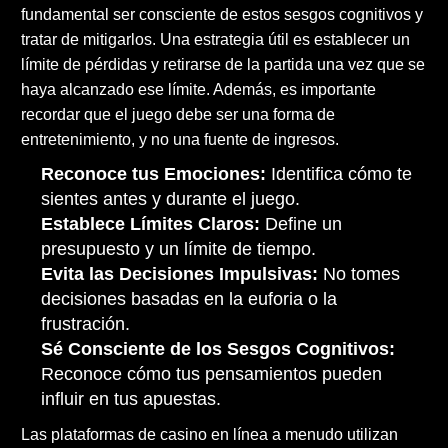
fundamental ser consciente de estos sesgos cognitivos y
tratar de mitigarlos. Una estrategia útil es establecer un
límite de pérdidas y retirarse de la partida una vez que se
haya alcanzado ese límite. Además, es importante
recordar que el juego debe ser una forma de
entretenimiento, y no una fuente de ingresos.
Reconoce tus Emociones:
Identifica cómo te
sientes antes y durante el juego.
Establece Límites Claros:
Define un
presupuesto y un límite de tiempo.
Evita las Decisiones Impulsivas:
No tomes
decisiones basadas en la euforia o la
frustración.
Sé Consciente de los Sesgos Cognitivos:
Reconoce cómo tus pensamientos pueden
influir en tus apuestas.
Las plataformas de casino en línea a menudo utilizan