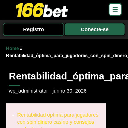
Registro
Conecte-se
Home
»
Rentabilidad_óptima_para_jugadores_con_spin_dinero
Rentabilidad_óptima_par
wp_administrator
junho 30, 2026
Rentabilidad óptima para jugadores
con spin dinero casino y consejos