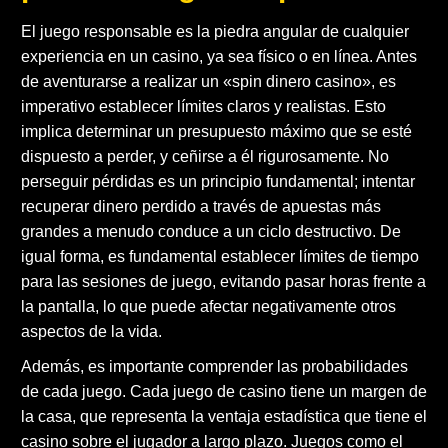
El juego responsable es la piedra angular de cualquier
experiencia en un casino, ya sea físico o en línea. Antes
de aventurarse a realizar un «spin dinero casino», es
imperativo establecer límites claros y realistas. Esto
implica determinar un presupuesto máximo que se esté
dispuesto a perder, y ceñirse a él rigurosamente. No
perseguir pérdidas es un principio fundamental; intentar
recuperar dinero perdido a través de apuestas más
grandes a menudo conduce a un ciclo destructivo. De
igual forma, es fundamental establecer límites de tiempo
para las sesiones de juego, evitando pasar horas frente a
la pantalla, lo que puede afectar negativamente otros
aspectos de la vida.
Además, es importante comprender las probabilidades
de cada juego. Cada juego de casino tiene un margen de
la casa, que representa la ventaja estadística que tiene el
casino sobre el jugador a largo plazo. Juegos como el