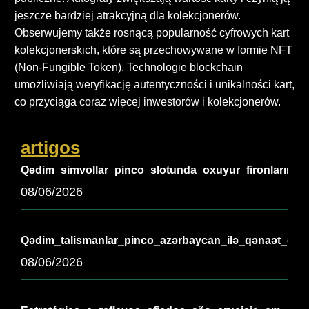
jeszcze bardziej atrakcyjną dla kolekcjonerów.
Obserwujemy także rosnącą popularność cyfrowych kart
kolekcjonerskich, które są przechowywane w formie NFT
(Non-Fungible Token). Technologie blockchain
umożliwiają weryfikację autentyczności i unikalności kart,
co przyciąga coraz więcej inwestorów i kolekcjonerów.
artigos
Qədim_simvollar_pinco_slotunda_oxuyur_fironların_əb
08/06/2026
Qədim_talismanlar_pinco_azərbaycan_ilə_qənaət_edir_
08/06/2026