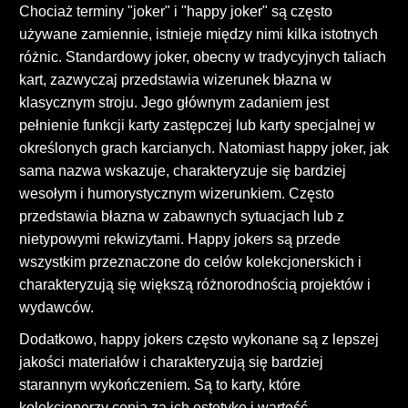
Chociaż terminy "joker" i "happy joker" są często
używane zamiennie, istnieje między nimi kilka istotnych
różnic. Standardowy joker, obecny w tradycyjnych taliach
kart, zazwyczaj przedstawia wizerunek błazna w
klasycznym stroju. Jego głównym zadaniem jest
pełnienie funkcji karty zastępczej lub karty specjalnej w
określonych grach karcianych. Natomiast happy joker, jak
sama nazwa wskazuje, charakteryzuje się bardziej
wesołym i humorystycznym wizerunkiem. Często
przedstawia błazna w zabawnych sytuacjach lub z
nietypowymi rekwizytami. Happy jokers są przede
wszystkim przeznaczone do celów kolekcjonerskich i
charakteryzują się większą różnorodnością projektów i
wydawców.
Dodatkowo, happy jokers często wykonane są z lepszej
jakości materiałów i charakteryzują się bardziej
starannym wykończeniem. Są to karty, które
kolekcjonerzy cenią za ich estetykę i wartość