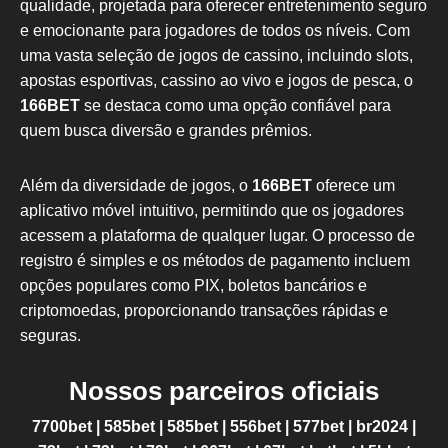
qualidade, projetada para oferecer entretenimento seguro
e emocionante para jogadores de todos os níveis. Com
uma vasta seleção de jogos de cassino, incluindo slots,
apostas esportivas, cassino ao vivo e jogos de pesca, o
166BET
se destaca como uma opção confiável para
quem busca diversão e grandes prêmios.
Além da diversidade de jogos, o
166BET
oferece um
aplicativo móvel intuitivo, permitindo que os jogadores
acessem a plataforma de qualquer lugar. O processo de
registro é simples e os métodos de pagamento incluem
opções populares como PIX, boletos bancários e
criptomoedas, proporcionando transações rápidas e
seguras.
Nossos parceiros oficiais
7700bet
|
585bet
|
585bet
|
556bet
|
577bet
|
br2024
|