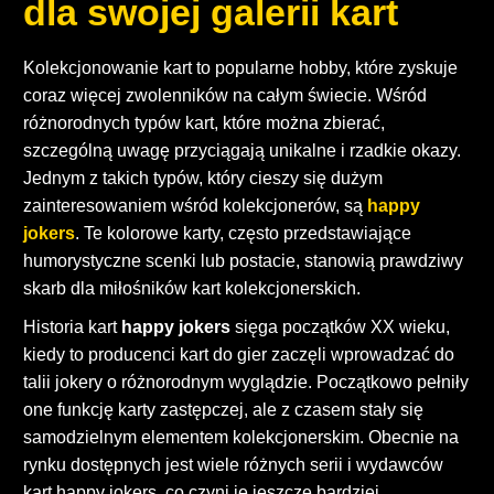
dla swojej galerii kart
Kolekcjonowanie kart to popularne hobby, które zyskuje
coraz więcej zwolenników na całym świecie. Wśród
różnorodnych typów kart, które można zbierać,
szczególną uwagę przyciągają unikalne i rzadkie okazy.
Jednym z takich typów, który cieszy się dużym
zainteresowaniem wśród kolekcjonerów, są
happy
jokers
. Te kolorowe karty, często przedstawiające
humorystyczne scenki lub postacie, stanowią prawdziwy
skarb dla miłośników kart kolekcjonerskich.
Historia kart
happy jokers
sięga początków XX wieku,
kiedy to producenci kart do gier zaczęli wprowadzać do
talii jokery o różnorodnym wyglądzie. Początkowo pełniły
one funkcję karty zastępczej, ale z czasem stały się
samodzielnym elementem kolekcjonerskim. Obecnie na
rynku dostępnych jest wiele różnych serii i wydawców
kart happy jokers, co czyni je jeszcze bardziej