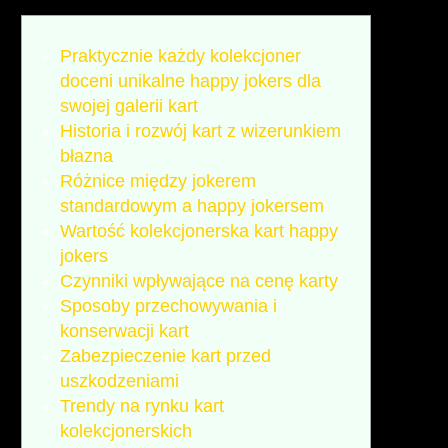
Praktycznie każdy kolekcjoner
doceni unikalne happy jokers dla
swojej galerii kart
Historia i rozwój kart z wizerunkiem
błazna
Różnice między jokerem
standardowym a happy jokersem
Wartość kolekcjonerska kart happy
jokers
Czynniki wpływające na cenę karty
Sposoby przechowywania i
konserwacji kart
Zabezpieczenie kart przed
uszkodzeniami
Trendy na rynku kart
kolekcjonerskich