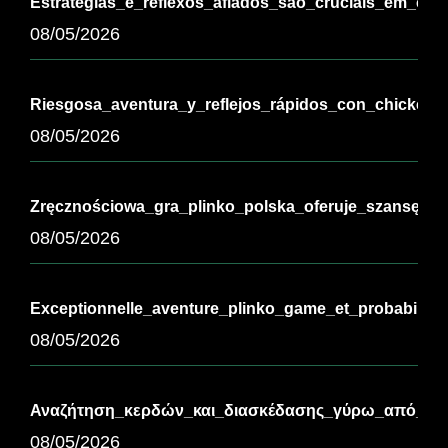
Estratégias_e_reflexos_afiados_são_cruciais_em_chi
08/05/2026
Riesgosa_aventura_y_reflejos_rápidos_con_chickenr
08/05/2026
Zręcznościowa_gra_plinko_polska_oferuje_szansę_na
08/05/2026
Exceptionnelle_aventure_plinko_game_et_probabilit
08/05/2026
Αναζήτηση_κερδών_και_διασκέδασης_γύρω_από_τ-3
08/05/2026