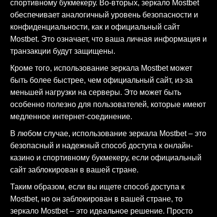
спортивному букмекеру. Во-вторых, зеркало Mostbet
обеспечивает аналогичный уровень безопасности и
конфиденциальности, как и официальный сайт
Mostbet. Это означает, что ваша личная информация и
транзакции будут защищены.
Кроме того, использование зеркала Mostbet может
быть более быстрее, чем официальный сайт, из-за
меньшей нагрузки на серверы. Это может быть
особенно полезно для пользователей, которые имеют
медленное интернет-соединение.
В любом случае, использование зеркала Mostbet – это
безопасный и надежный способ доступа к онлайн-
казино и спортивному букмекеру, если официальный
сайт заблокирован в вашей стране.
Таким образом, если вы ищете способ доступа к
Mostbet, но он заблокирован в вашей стране, то
зеркало Mostbet – это идеальное решение. Просто