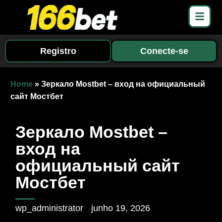
Registro
Conecte-se
Home
»
Зеркало Mostbet – вход на официальный
сайт Мостбет
Зеркало Mostbet –
вход на
официальный сайт
Мостбет
wp_administrator
junho 19, 2026