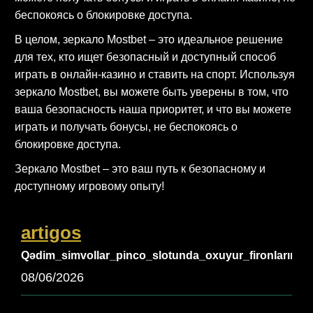
беспокоясь о блокировке доступа.
В целом, зеркало Mostbet – это идеальное решение
для тех, кто ищет безопасный и доступный способ
играть в онлайн-казино и ставить на спорт. Используя
зеркало Mostbet, вы можете быть уверены в том, что
ваша безопасность наша приоритет, и что вы можете
играть и получать бонусы, не беспокоясь о
блокировке доступа.
Зеркало Mostbet – это ваш путь к безопасному и
доступному игровому опыту!
artigos
Qədim_simvollar_pinco_slotunda_oxuyur_fironların_əb
08/06/2026