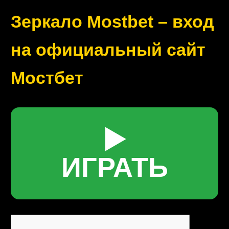
Зеркало Mostbet – вход
на официальный сайт
Мостбет
▶️
ИГРАТЬ