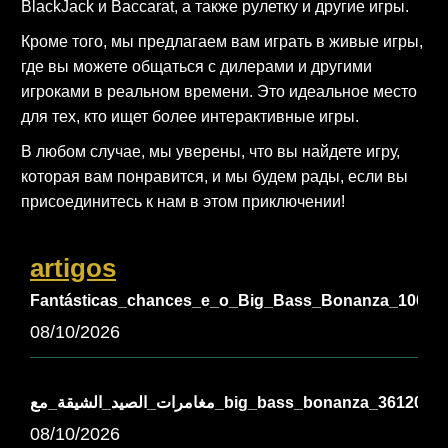
BlackJack и Baccarat, а также рулетку и другие игры.
Кроме того, мы предлагаем вам играть в живые игры,
где вы можете общаться с дилерами и другими
игроками в реальном времени. Это идеальное место
для тех, кто ищет более интерактивные игры.
В любом случае, мы уверены, что вы найдете игру,
которая вам понравится, и мы будем рады, если вы
присоединитесь к нам в этом приключении!
artigos
Fantásticas_chances_e_o_Big_Bass_Bonanza_1000_d
08/10/2026
08/10/2026