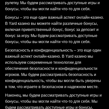
рулетку. Мы будем рассматривать доступные игры и
бонусы, чтобы вы могли найти что-то для себя.
Бонусы – это еще один важный аспект онлайн-казино.
В Yard казино вы можете найти различные бонусы,
включая приветственный бонус, бонус за депозит и
бонус за игру. Мы будем рассматривать доступные
бонусы, чтобы вы могли найти что-то для себя.
Безопасность и конфиденциальность – это еще один
важный аспект онлайн-казино. В Yard казино мы
используем современные технологии для
обеспечения безопасности и конфиденциальности
игроков. Мы будем рассматривать безопасность и
конфиденциальность, чтобы вы могли быть уверены
в том, что играете в безопасном и надежном месте.
Наконец, мы будем рассматривать доступные игры и
бонусы, чтобы вы могли найти что-то для себя. Мы
будем рассматривать доступные игры и бонусы,