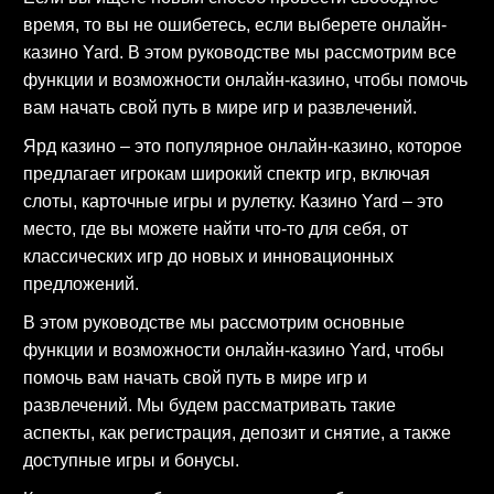
время, то вы не ошибетесь, если выберете онлайн-
казино Yard. В этом руководстве мы рассмотрим все
функции и возможности онлайн-казино, чтобы помочь
вам начать свой путь в мире игр и развлечений.
Ярд казино – это популярное онлайн-казино, которое
предлагает игрокам широкий спектр игр, включая
слоты, карточные игры и рулетку. Казино Yard – это
место, где вы можете найти что-то для себя, от
классических игр до новых и инновационных
предложений.
В этом руководстве мы рассмотрим основные
функции и возможности онлайн-казино Yard, чтобы
помочь вам начать свой путь в мире игр и
развлечений. Мы будем рассматривать такие
аспекты, как регистрация, депозит и снятие, а также
доступные игры и бонусы.