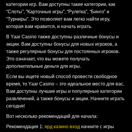
категории игр. Вам доступны такие категории, как
“Слоты”, “Карточные игры”, “Рулетка”, “Бинго” и
“Турниры”. Это позволяет вам легко найти игру,
которая вам нравится, и начать играть.
В Yaar Casino также доступны различные бонусы и
акции. Вам доступны бонусы для новых игроков, а
также регулярные бонусы для постоянных игроков.
Это означает, что вы можете получать
дополнительные деньги для игры.
Если вы ищете новый способ провести свободное
время, то Yaar Casino – это идеальное место для вас.
Вам доступны лучшие игры и популярные категории
развлечений, а также бонусы и акции. Начните играть
сегодня!
Вот несколько рекомендаций для начала:
Рекомендация 1:
ярд казино вход
начните с игры