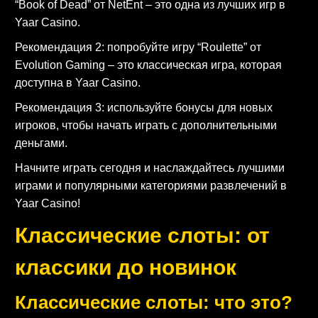
“Book of Dead” от NetEnt – это одна из лучших игр в
Yaar Casino.
Рекомендация 2: попробуйте игру “Roulette” от
Evolution Gaming – это классическая игра, которая
доступна в Yaar Casino.
Рекомендация 3: используйте бонусы для новых
игроков, чтобы начать играть с дополнительными
деньгами.
Начните играть сегодня и наслаждайтесь лучшими
играми и популярными категориями развлечений в
Yaar Casino!
Классические слоты: от
классики до новинок
Классические слоты: что это?