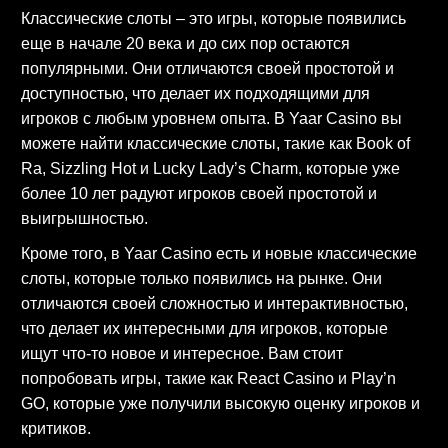
Классические слоты – это игры, которые появились
еще в начале 20 века и до сих пор остаются
популярными. Они отличаются своей простотой и
доступностью, что делает их подходящими для
игроков с любым уровнем опыта. В Yaar Casino вы
можете найти классические слоты, такие как Book of
Ra, Sizzling Hot и Lucky Lady’s Charm, которые уже
более 10 лет радуют игроков своей простотой и
выигрышностью.
Кроме того, в Yaar Casino есть и новые классические
слоты, которые только появились на рынке. Они
отличаются своей сложностью и интерактивностью,
что делает их интересными для игроков, которые
ищут что-то новое и интересное. Вам стоит
попробовать игры, такие как React Casino и Play’n
GO, которые уже получили высокую оценку игроков и
критиков.