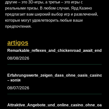
другие – это 3D-игры, а третьи – это игры с
реальными призы. В любом случае, Ярд Казино
предлагает вам широкий выбор игр и развлечений,
которые могут удовлетворить любые ваши
предпочтения.
artigos
Remarkable_reflexes_and_chickenroad_await_endless_
08/08/2026
Erfahrungswerte_zeigen_dass_ohne_oasis_casino_vie
– копія
08/07/2026
Attraktive_Angebote_und_online_casino_ohne_oasis_