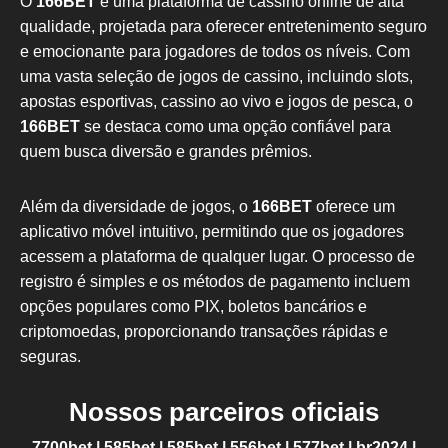
O
166BET
é uma plataforma de cassino online de alta
qualidade, projetada para oferecer entretenimento seguro
e emocionante para jogadores de todos os níveis. Com
uma vasta seleção de jogos de cassino, incluindo slots,
apostas esportivas, cassino ao vivo e jogos de pesca, o
166BET
se destaca como uma opção confiável para
quem busca diversão e grandes prêmios.
Além da diversidade de jogos, o
166BET
oferece um
aplicativo móvel intuitivo, permitindo que os jogadores
acessem a plataforma de qualquer lugar. O processo de
registro é simples e os métodos de pagamento incluem
opções populares como PIX, boletos bancários e
criptomoedas, proporcionando transações rápidas e
seguras.
Nossos parceiros oficiais
7700bet
|
585bet
|
585bet
|
556bet
|
577bet
|
br2024
|