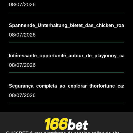
08/07/2026
Spannende_Unterhaltung_bietet_das_chicken_road_
08/07/2026
Intéressante_opportunité_autour_de_playjonny_casi
08/07/2026
Segurança_completa_ao_explorar_thorfortune_casino
08/07/2026