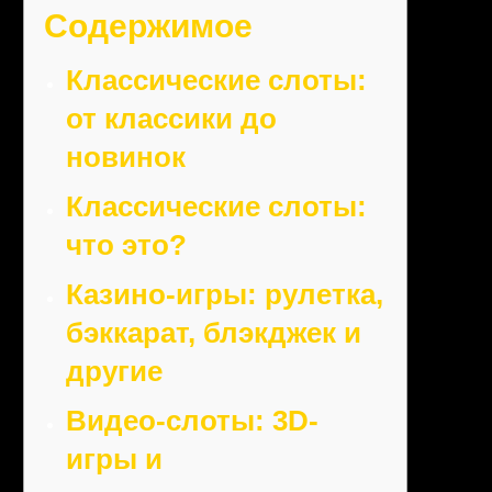
Содержимое
Классические слоты:
от классики до
новинок
Классические слоты:
что это?
Казино-игры: рулетка,
бэккарат, блэкджек и
другие
Видео-слоты: 3D-
игры и