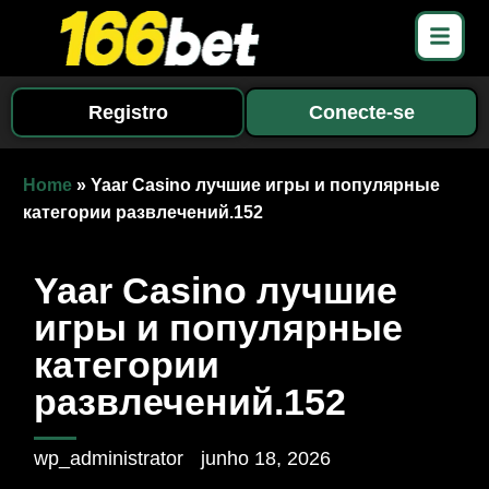
Registro
Conecte-se
Home
»
Yaar Casino лучшие игры и популярные
категории развлечений.152
Yaar Casino лучшие
игры и популярные
категории
развлечений.152
wp_administrator
junho 18, 2026