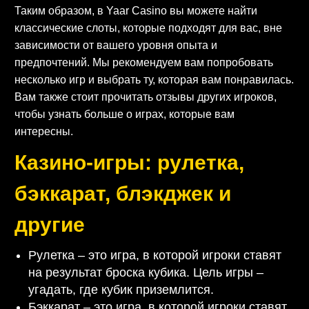
Таким образом, в Yaar Casino вы можете найти
классические слоты, которые подходят для вас, вне
зависимости от вашего уровня опыта и
предпочтений. Мы рекомендуем вам попробовать
несколько игр и выбрать ту, которая вам понравилась.
Вам также стоит прочитать отзывы других игроков,
чтобы узнать больше о играх, которые вам
интересны.
Казино-игры: рулетка,
бэккарат, блэкджек и
другие
Рулетка – это игра, в которой игроки ставят
на результат броска кубика. Цель игры –
угадать, где кубик приземлится.
Бэккарат – это игра, в которой игроки ставят