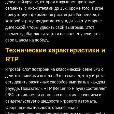
девушкой-крупье, которая открывает призовые
сегменты с множителями до 15x. Кроме того, в игре
присутствует фирменная риск-игра «Удвоение», в
которой игроку предлагается угадать карту старше
дилерской, чтобы удвоить свой выигрыш. Этот
элемент добавляет азарта и позволяет увеличить
свои шансы на победу.
Технические характеристики и
RTP
Игровой слот построен на классической сетке 5×3 с
девятью линиями выплат. Это означает, что у игрока
есть девять различных способов выиграть в каждом
раунде. Показатель RTP (Return to Player) составляет
96%, что является довольно высоким значением и
свидетельствует о щедрости игрового автомата.
Средняя волатильность обеспечивает
сбалансированное сочетание частоты выигрышей и