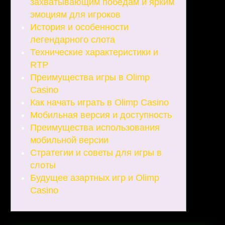
захватывающим победам и ярким
эмоциям для игроков
История и особенности
легендарного слота
Технические характеристики и
RTP
Преимущества игры в Olimp
Casino
Как начать играть в Olimp Casino
Мобильная версия и доступность
Преимущества использования
мобильной версии
Стратегии и советы для игры в
слоты
Будущее азартных игр и Olimp
Casino