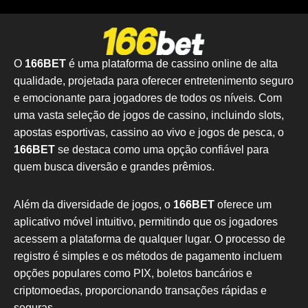
O
166BET
é uma plataforma de cassino online de alta
qualidade, projetada para oferecer entretenimento seguro
e emocionante para jogadores de todos os níveis. Com
uma vasta seleção de jogos de cassino, incluindo slots,
apostas esportivas, cassino ao vivo e jogos de pesca, o
166BET
se destaca como uma opção confiável para
quem busca diversão e grandes prêmios.
Além da diversidade de jogos, o
166BET
oferece um
aplicativo móvel intuitivo, permitindo que os jogadores
acessem a plataforma de qualquer lugar. O processo de
registro é simples e os métodos de pagamento incluem
opções populares como PIX, boletos bancários e
criptomoedas, proporcionando transações rápidas e
seguras.