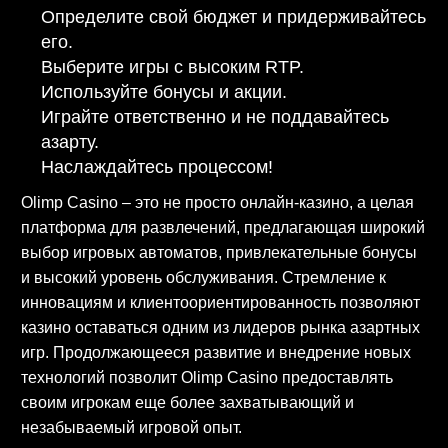
Определите свой бюджет и придерживайтесь
его.
Выберите игры с высоким RTP.
Используйте бонусы и акции.
Играйте ответственно и не поддавайтесь
азарту.
Наслаждайтесь процессом!
Olimp Casino – это не просто онлайн-казино, а целая
платформа для развлечений, предлагающая широкий
выбор игровых автоматов, привлекательные бонусы
и высокий уровень обслуживания. Стремление к
инновациям и клиентоориентированность позволяют
казино оставаться одним из лидеров рынка азартных
игр. Продолжающееся развитие и внедрение новых
технологий позволит Olimp Casino предоставлять
своим игрокам еще более захватывающий и
незабываемый игровой опыт.