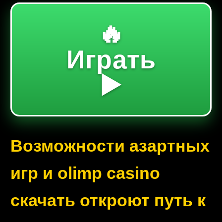
🔥
Играть
▶️
Возможности азартных
игр и olimp casino
скачать откроют путь к