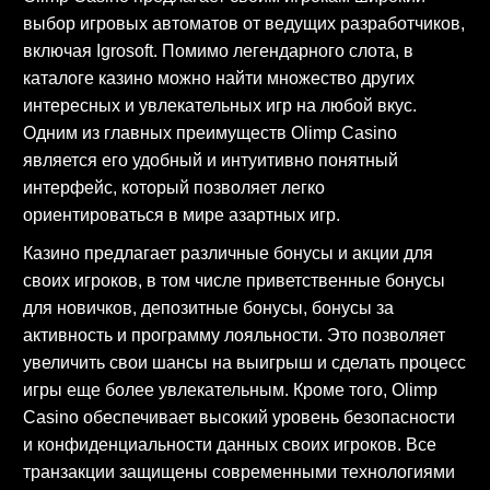
выбор игровых автоматов от ведущих разработчиков,
включая Igrosoft. Помимо легендарного слота, в
каталоге казино можно найти множество других
интересных и увлекательных игр на любой вкус.
Одним из главных преимуществ Olimp Casino
является его удобный и интуитивно понятный
интерфейс, который позволяет легко
ориентироваться в мире азартных игр.
Казино предлагает различные бонусы и акции для
своих игроков, в том числе приветственные бонусы
для новичков, депозитные бонусы, бонусы за
активность и программу лояльности. Это позволяет
увеличить свои шансы на выигрыш и сделать процесс
игры еще более увлекательным. Кроме того, Olimp
Casino обеспечивает высокий уровень безопасности
и конфиденциальности данных своих игроков. Все
транзакции защищены современными технологиями