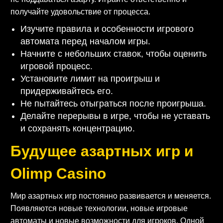
получайте удовольствие от процесса.
Изучите правила и особенности игрового
автомата перед началом игры.
Начните с небольших ставок, чтобы оценить
игровой процесс.
Установите лимит на проигрыш и
придерживайтесь его.
Не пытайтесь отыграться после проигрыша.
Делайте перерывы в игре, чтобы не уставать
и сохранять концентрацию.
Будущее азартных игр и
Olimp Casino
Мир азартных игр постоянно развивается и меняется.
Появляются новые технологии, новые игровые
автоматы и новые возможности для игроков. Одной