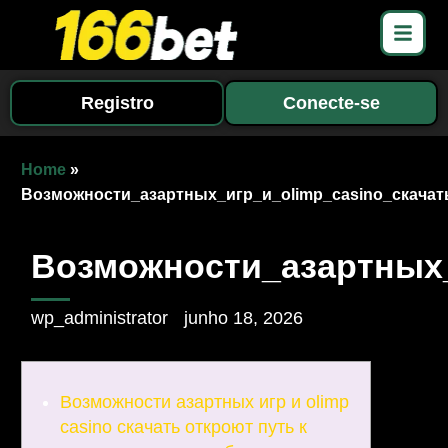
Registro
Conecte-se
Home
»
Возможности_азартных_игр_и_olimp_casino_скачат
Возможности_азартных_
wp_administrator
junho 18, 2026
Возможности азартных игр и olimp
casino скачать откроют путь к