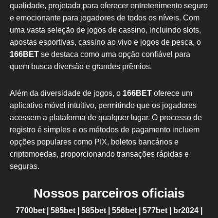
qualidade, projetada para oferecer entretenimento seguro
e emocionante para jogadores de todos os níveis. Com
uma vasta seleção de jogos de cassino, incluindo slots,
apostas esportivas, cassino ao vivo e jogos de pesca, o
166BET
se destaca como uma opção confiável para
quem busca diversão e grandes prêmios.
Além da diversidade de jogos, o
166BET
oferece um
aplicativo móvel intuitivo, permitindo que os jogadores
acessem a plataforma de qualquer lugar. O processo de
registro é simples e os métodos de pagamento incluem
opções populares como PIX, boletos bancários e
criptomoedas, proporcionando transações rápidas e
seguras.
Nossos parceiros oficiais
7700bet
|
585bet
|
585bet
|
556bet
|
577bet
|
br2024
|