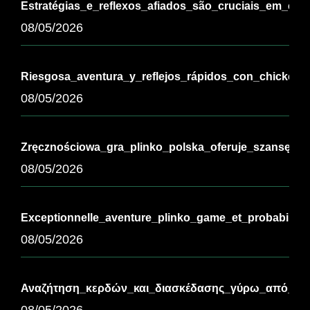
Estratégias_e_reflexos_afiados_são_cruciais_em_chi
08/05/2026
Riesgosa_aventura_y_reflejos_rápidos_con_chickenr
08/05/2026
Zręcznościowa_gra_plinko_polska_oferuje_szansę_na
08/05/2026
Exceptionnelle_aventure_plinko_game_et_probabilit
08/05/2026
Αναζήτηση_κερδών_και_διασκέδασης_γύρω_από_τ-3
08/05/2026