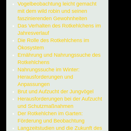
Vogelbeobachtung leicht gemacht
mit dem wild robin und seinen
faszinierenden Gewohnheiten
Das Verhalten des Rotkehlchens im
Jahresverlauf
Die Rolle des Rotkehlchens im
Ökosystem
Ernährung und Nahrungssuche des
Rotkehlchens
Nahrungssuche im Winter:
Herausforderungen und
Anpassungen
Brut und Aufzucht der Jungvögel
Herausforderungen bei der Aufzucht
und Schutzmaßnahmen
Der Rotkehlchen im Garten:
Förderung und Beobachtung
Langzeitstudien und die Zukunft des