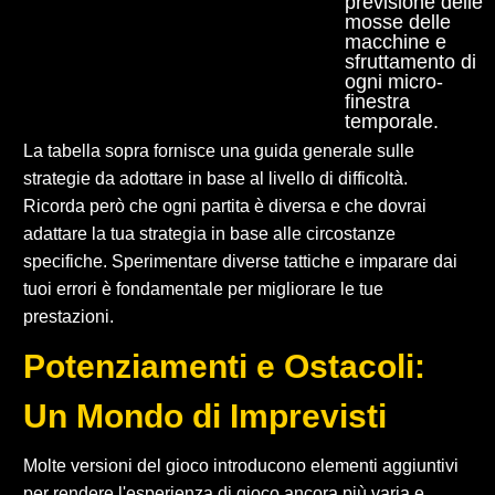
previsione delle
mosse delle
macchine e
sfruttamento di
ogni micro-
finestra
temporale.
La tabella sopra fornisce una guida generale sulle
strategie da adottare in base al livello di difficoltà.
Ricorda però che ogni partita è diversa e che dovrai
adattare la tua strategia in base alle circostanze
specifiche. Sperimentare diverse tattiche e imparare dai
tuoi errori è fondamentale per migliorare le tue
prestazioni.
Potenziamenti e Ostacoli:
Un Mondo di Imprevisti
Molte versioni del gioco introducono elementi aggiuntivi
per rendere l'esperienza di gioco ancora più varia e