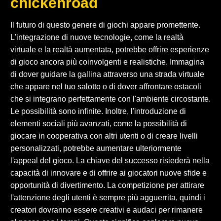
chickenroad
Il futuro di questo genere di giochi appare promettente.
L'integrazione di nuove tecnologie, come la realtà
virtuale e la realtà aumentata, potrebbe offrire esperienze
di gioco ancora più coinvolgenti e realistiche. Immagina
di dover guidare la gallina attraverso una strada virtuale
che appare nel tuo salotto o di dover affrontare ostacoli
che si integrano perfettamente con l'ambiente circostante.
Le possibilità sono infinite. Inoltre, l'introduzione di
elementi sociali più avanzati, come la possibilità di
giocare in cooperativa con altri utenti o di creare livelli
personalizzati, potrebbe aumentare ulteriormente
l'appeal del gioco. La chiave del successo risiederà nella
capacità di innovare e di offrire ai giocatori nuove sfide e
opportunità di divertimento. La competizione per attirare
l'attenzione degli utenti è sempre più agguerrita, quindi i
creatori dovranno essere creativi e audaci per rimanere