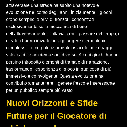
attraversare una strada ha subito una notevole
evoluzione nel corso degli anni. Inizialmente, i giochi
erano semplici e privi di fronzoli, concentrati
esclusivamente sulla meccanica di base
dell'attraversamento. Tuttavia, con il passare del tempo, i
creatori hanno iniziato ad aggiungere elementi più
complessi, come potenziamenti, ostacoli, personaggi
sbloccabili e ambientazioni diverse. Alcuni giochi hanno
persino introdotto elementi di trama e di narrazione,
trasformando l'esperienza di gioco in qualcosa di più
immersivo e coinvolgente. Questa evoluzione ha
contribuito a mantenere il genere fresco e interessante
per un pubblico sempre più vasto.
Nuovi Orizzonti e Sfide
Future per il Giocatore di