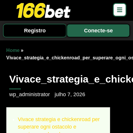
Registro
Conecte-se
Home
»
Vivace_strategia_e_chickenroad_per_superare_ogni_os
Vivace_strategia_e_chic
wp_administrator
julho 7, 2026
Vivace strategia e chickenroad per
superare ogni ostacolo e