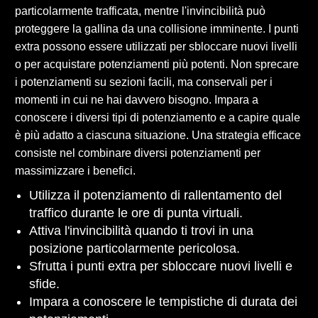
particolarmente trafficata, mentre l'invincibilità può
proteggere la gallina da una collisione imminente. I punti
extra possono essere utilizzati per sbloccare nuovi livelli
o per acquistare potenziamenti più potenti. Non sprecare
i potenziamenti su sezioni facili, ma conservali per i
momenti in cui ne hai davvero bisogno. Impara a
conoscere i diversi tipi di potenziamento e a capire quale
è più adatto a ciascuna situazione. Una strategia efficace
consiste nel combinare diversi potenziamenti per
massimizzare i benefici.
Utilizza il potenziamento di rallentamento del
traffico durante le ore di punta virtuali.
Attiva l'invincibilità quando ti trovi in una
posizione particolarmente pericolosa.
Sfrutta i punti extra per sbloccare nuovi livelli e
sfide.
Impara a conoscere le tempistiche di durata dei