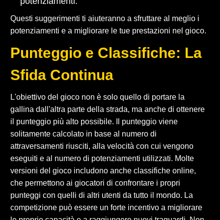
potenziamenti.
Questi suggerimenti ti aiuteranno a sfruttare al meglio i
potenziamenti e a migliorare le tue prestazioni nel gioco.
Punteggio e Classifiche: La
Sfida Continua
L'obiettivo del gioco non è solo quello di portare la
gallina dall'altra parte della strada, ma anche di ottenere
il punteggio più alto possibile. Il punteggio viene
solitamente calcolato in base al numero di
attraversamenti riusciti, alla velocità con cui vengono
eseguiti e al numero di potenziamenti utilizzati. Molte
versioni del gioco includono anche classifiche online,
che permettono ai giocatori di confrontare i propri
punteggi con quelli di altri utenti da tutto il mondo. La
competizione può essere un forte incentivo a migliorare
le proprie capacità e a raggiungere nuovi traguardi. Non