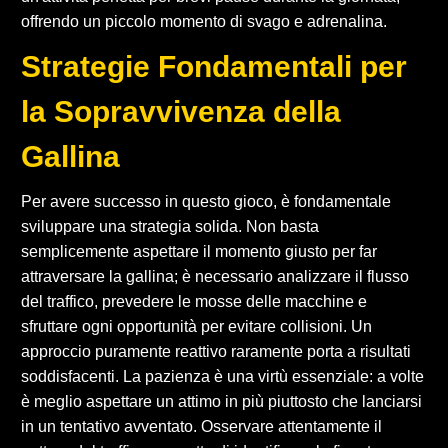
offrendo un piccolo momento di svago e adrenalina.
Strategie Fondamentali per
la Sopravvivenza della
Gallina
Per avere successo in questo gioco, è fondamentale
sviluppare una strategia solida. Non basta
semplicemente aspettare il momento giusto per far
attraversare la gallina; è necessario analizzare il flusso
del traffico, prevedere le mosse delle macchine e
sfruttare ogni opportunità per evitare collisioni. Un
approccio puramente reattivo raramente porta a risultati
soddisfacenti. La pazienza è una virtù essenziale: a volte
è meglio aspettare un attimo in più piuttosto che lanciarsi
in un tentativo avventato. Osservare attentamente il