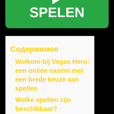
SPELEN
Содержимое
Welkom bij Vegas Hero:
een online casino met
een brede keuze aan
spellen
Welke spellen zijn
beschikbaar?