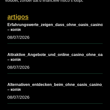
voldoet, zonder dat u financiële risico’s loopt.
artigos
Erfahrungswerte_zeigen_dass_ohne_oasis_casino_vie
– копія
08/07/2026
Attraktive_Angebote_und_online_casino_ohne_oasis_
– копія
08/07/2026
Alternativen_entdecken_beim_ohne_oasis_casino_für_
– копія
08/07/2026