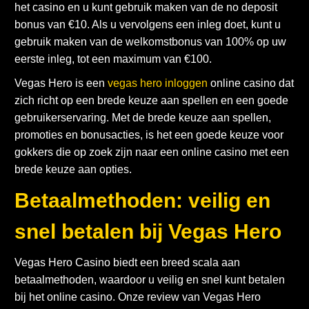
het casino en u kunt gebruik maken van de no deposit
bonus van €10. Als u vervolgens een inleg doet, kunt u
gebruik maken van de welkomstbonus van 100% op uw
eerste inleg, tot een maximum van €100.
Vegas Hero is een
vegas hero inloggen
online casino dat
zich richt op een brede keuze aan spellen en een goede
gebruikerservaring. Met de brede keuze aan spellen,
promoties en bonusacties, is het een goede keuze voor
gokkers die op zoek zijn naar een online casino met een
brede keuze aan opties.
Betaalmethoden: veilig en
snel betalen bij Vegas Hero
Vegas Hero Casino biedt een breed scala aan
betaalmethoden, waardoor u veilig en snel kunt betalen
bij het online casino. Onze review van Vegas Hero