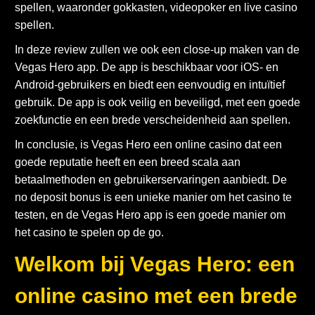
spellen, waaronder gokkasten, videopoker en live casino
spellen.
In deze review zullen we ook een close-up maken van de
Vegas Hero app. De app is beschikbaar voor iOS- en
Android-gebruikers en biedt een eenvoudig en intuïtief
gebruik. De app is ook veilig en beveiligd, met een goede
zoekfunctie en een brede verscheidenheid aan spellen.
In conclusie, is Vegas Hero een online casino dat een
goede reputatie heeft en een breed scala aan
betaalmethoden en gebruikerservaringen aanbiedt. De
no deposit bonus is een unieke manier om het casino te
testen, en de Vegas Hero app is een goede manier om
het casino te spelen op de go.
Welkom bij Vegas Hero: een
online casino met een brede