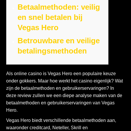
Betaalmethoden: veilig
en snel betalen bij
Vegas Hero
Betrouwbare en veilige
betalingsmethoden
Als online casino is Vegas Hero een populaire keuze
onder gokkers. Maar hoe werkt het casino eigenlijk? Wat
zijn de betaalmethoden en gebruikerservaringen? In
deze review zullen we een diepe analyse maken van de
betaalmethoden en gebruikerservaringen van Vegas
Hero.
Vegas Hero biedt verschillende betaalmethoden aan,
waaronder creditcard, Neteller, Skrill en