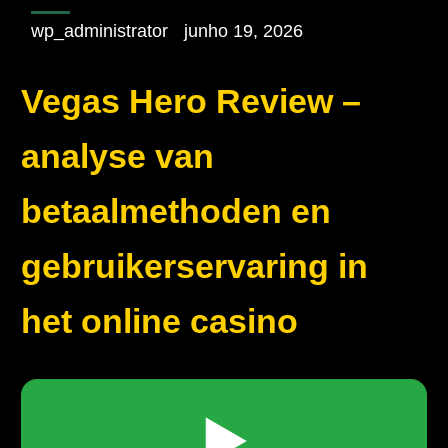
wp_administrator
junho 19, 2026
Vegas Hero Review –
analyse van
betaalmethoden en
gebruikerservaring in
het online casino
▶️