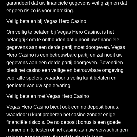
garandeert dat uw financiële gegevens veilig zijn en dat
er geen risico is voor inbreking.
Veilig betalen bij Vegas Hero Casino
Om veilig te betalen bij Vegas Hero Casino, is het
belangrijk om te onthouden dat u nooit uw financiële
gegevens aan een derde partij moet doorgeven. Vegas
Hero Casino is een betrouwbare partij en zal nooit uw
gegevens aan een derde partij doorgeven. Bovendien
biedt het casino een veilige en betrouwbare omgeving
voor alle spelers, waardoor u veilig kunt betalen en
genieten van uw spelervaring.
Veilig betalen met Vegas Hero Casino
Vegas Hero Casino biedt ook een no deposit bonus,
waardoor u kunt proberen het casino zonder enige
financiële risico’s. De no deposit bonus is een goede
manier om te testen of het casino aan uw verwachtingen