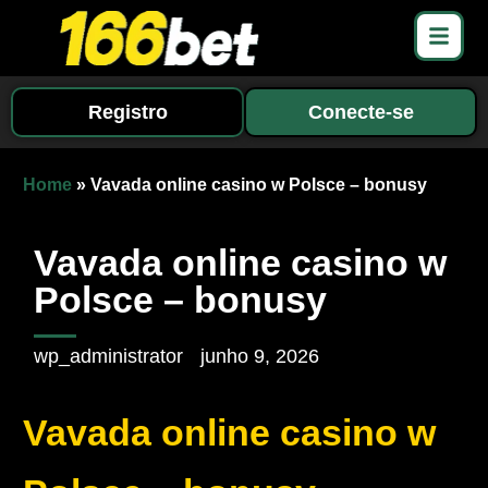
Registro
Conecte-se
Home
»
Vavada online casino w Polsce – bonusy
Vavada online casino w
Polsce – bonusy
wp_administrator
junho 9, 2026
Vavada online casino w