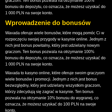
graczom. Ten bonus pozwala na otrzymanie 100%
bonusu do depozytu, co oznacza, że możesz uzyskać do
1 000 PLN na swoje konto.
Wprowadzenie do bonusów
Wavada oferuje wiele bonusów, które mogą pomóc Ci w
rozpoczęciu swojej przygody w kasynie online. Jednym z
nich jest bonus powitalny, który jest udzielany nowym
graczom. Ten bonus pozwala na otrzymanie 100%
bonusu do depozytu, co oznacza, że możesz uzyskać do
1 000 PLN na swoje konto.
Wavada to kasyno online, które oferuje swoim graczyom
wiele bonusów i promocji. Jednym z nich jest bonus
bezwzględny, który jest udzielany wszystkim graczom,
którzy zdecydują się zagrać w kasynie. Ten bonus
pozwala na otrzymanie 10% bonusu do wygranej, co
oznacza, że możesz uzyskać do 100 PLN na swoje
konto.