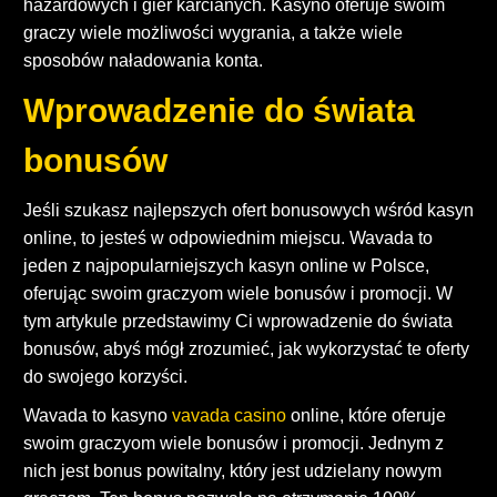
hazardowych i gier karcianych. Kasyno oferuje swoim
graczy wiele możliwości wygrania, a także wiele
sposobów naładowania konta.
Wprowadzenie do świata
bonusów
Jeśli szukasz najlepszych ofert bonusowych wśród kasyn
online, to jesteś w odpowiednim miejscu. Wavada to
jeden z najpopularniejszych kasyn online w Polsce,
oferując swoim graczyom wiele bonusów i promocji. W
tym artykule przedstawimy Ci wprowadzenie do świata
bonusów, abyś mógł zrozumieć, jak wykorzystać te oferty
do swojego korzyści.
Wavada to kasyno
vavada casino
online, które oferuje
swoim graczyom wiele bonusów i promocji. Jednym z
nich jest bonus powitalny, który jest udzielany nowym