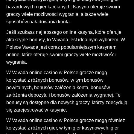
hazardowych i gier karcianych. Kasyno oferuje swoim
graczy wiele możliwości wygrania, a także wiele
sposobów naładowania konta.
Jeśli szukasz najlepszego online kasyna, które oferuje
atrakcyjne bonusy, to Vavada jest idealnym wyborem. W
Polsce Vavada jest coraz popularniejszym kasynem
online, które oferuje swoim graczy wiele możliwości
wygrania.
W Vavada online casino w Polsce gracze mogą
korzystać z różnych bonusów, w tym bonusów
powitalnych, bonusów załóżenia konta, bonusów
załóżenia depozytu i bonusów załóżenia wygranej. Te
bonusy są dostępne dla nowych graczy, którzy zdecydują
się zarejestrować w kasynie.
W Vavada online casino w Polsce gracze mogą również
korzystać z różnych gier, w tym gier kasynowych, gier