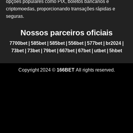
opções populares como PIX, boletos bancários e
criptomoedas, proporcionando transações rápidas e
seguras.
Nossos parceiros oficiais
7700bet
|
585bet
|
585bet
|
556bet
|
577bet
|
br2024
|
73bet
|
73bet
|
79bet
|
667bet
|
67bet
|
utbet
|
5hbet
Copyright 2024 ©
166BET
All rights reserved.