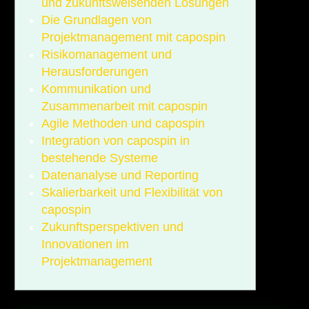
und zukunftsweisenden Lösungen
Die Grundlagen von
Projektmanagement mit capospin
Risikomanagement und
Herausforderungen
Kommunikation und
Zusammenarbeit mit capospin
Agile Methoden und capospin
Integration von capospin in
bestehende Systeme
Datenanalyse und Reporting
Skalierbarkeit und Flexibilität von
capospin
Zukunftsperspektiven und
Innovationen im
Projektmanagement