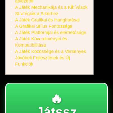
átvezetni
A Játék Mechanikája és a Kihívások
Stratégiák a Sikerhez
A Játék Grafikai és Hanghatásai
A Grafikai Stílus Fontossága
A Játék Platformjai és elérhetősége
A Játék Követelményei és
Kompatibilitása
A Játék Közössége és a Versenyek
Jövőbeli Fejlesztések és Új
Funkciók
🔥
Játssz