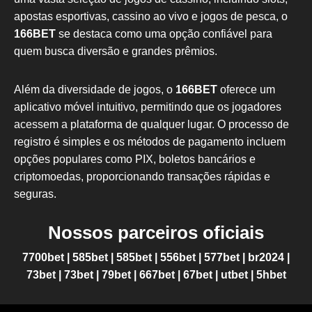
apostas esportivas, cassino ao vivo e jogos de pesca, o
166BET
se destaca como uma opção confiável para
quem busca diversão e grandes prêmios.
Além da diversidade de jogos, o
166BET
oferece um
aplicativo móvel intuitivo, permitindo que os jogadores
acessem a plataforma de qualquer lugar. O processo de
registro é simples e os métodos de pagamento incluem
opções populares como PIX, boletos bancários e
criptomoedas, proporcionando transações rápidas e
seguras.
Nossos parceiros oficiais
7700bet
|
585bet
|
585bet
|
556bet
|
577bet
|
br2024
|
73bet
|
73bet
|
79bet
|
667bet
|
67bet
|
utbet
|
5hbet