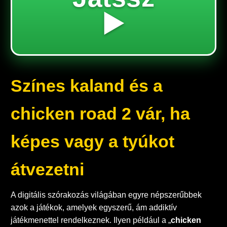
▶️
Színes kaland és a
chicken road 2 vár, ha
képes vagy a tyúkot
átvezetni
A digitális szórakozás világában egyre népszerűbbek
azok a játékok, amelyek egyszerű, ám addiktív
játékmenettel rendelkeznek. Ilyen például a „
chicken