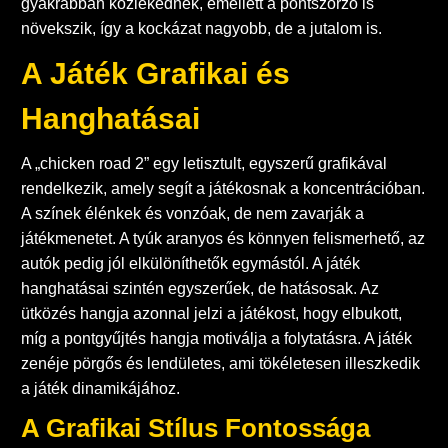
gyakrabban közlekednek, emellett a pontszorzó is
növekszik, így a kockázat nagyobb, de a jutalom is.
A Játék Grafikai és
Hanghatásai
A „chicken road 2” egy letisztult, egyszerű grafikával
rendelkezik, amely segít a játékosnak a koncentrációban.
A színek élénkek és vonzóak, de nem zavarják a
játékmenetet. A tyúk aranyos és könnyen felismerhető, az
autók pedig jól elkülöníthetők egymástól. A játék
hanghatásai szintén egyszerűek, de hatásosak. Az
ütközés hangja azonnal jelzi a játékost, hogy elbukott,
míg a pontgyűjtés hangja motiválja a folytatásra. A játék
zenéje pörgős és lendületes, ami tökéletesen illeszkedik
a játék dinamikájához.
A Grafikai Stílus Fontossága