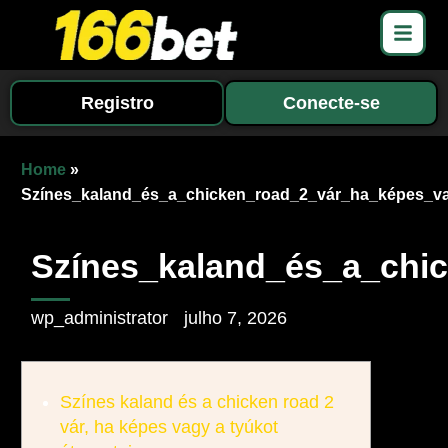
Registro
Conecte-se
Home
»
Színes_kaland_és_a_chicken_road_2_vár_ha_képes_va
Színes_kaland_és_a_chi
wp_administrator
julho 7, 2026
Színes kaland és a chicken road 2
vár, ha képes vagy a tyúkot