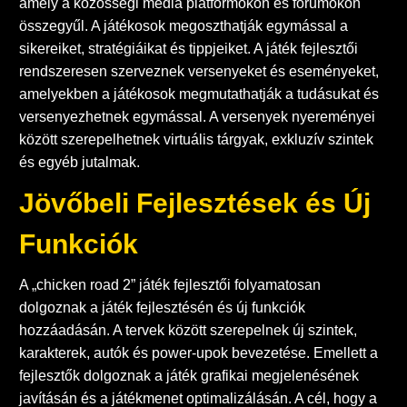
amely a közösségi média platformokon és fórumokon
összegyűl. A játékosok megoszthatják egymással a
sikereiket, stratégiáikat és tippjeiket. A játék fejlesztői
rendszeresen szerveznek versenyeket és eseményeket,
amelyekben a játékosok megmutathatják a tudásukat és
versenyezhetnek egymással. A versenyek nyereményei
között szerepelhetnek virtuális tárgyak, exkluzív szintek
és egyéb jutalmak.
Jövőbeli Fejlesztések és Új
Funkciók
A „chicken road 2” játék fejlesztői folyamatosan
dolgoznak a játék fejlesztésén és új funkciók
hozzáadásán. A tervek között szerepelnek új szintek,
karakterek, autók és power-upok bevezetése. Emellett a
fejlesztők dolgoznak a játék grafikai megjelenésének
javításán és a játékmenet optimalizálásán. A cél, hogy a