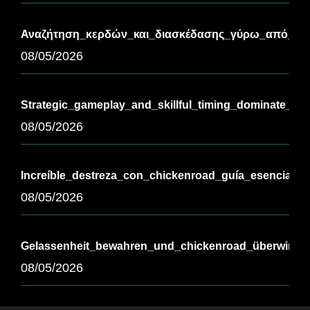
Αναζήτηση_κερδών_και_διασκέδασης_γύρω_από_τ-3
08/05/2026
Strategic_gameplay_and_skillful_timing_dominate_th
08/05/2026
Increíble_destreza_con_chickenroad_guía_esencial_pa
08/05/2026
Gelassenheit_bewahren_und_chickenroad_überwinde
08/05/2026