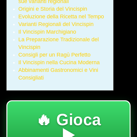
sue varianti regionali
Origini e Storia del Vincispin
Evoluzione della Ricetta nel Tempo
Varianti Regionali del Vincispin
Il Vincispin Marchigiano
La Preparazione Tradizionale del
Vincispin
Consigli per un Ragù Perfetto
Il Vincispin nella Cucina Moderna
Abbinamenti Gastronomici e Vini
Consigliati
🔥 Gioca
▶️