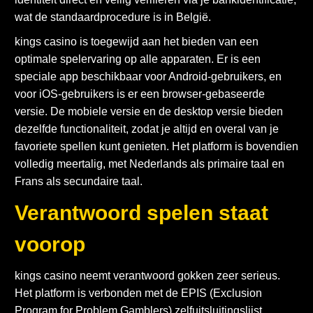
wat de standaardprocedure is in België.
kings casino is toegewijd aan het bieden van een
optimale spelervaring op alle apparaten. Er is een
speciale app beschikbaar voor Android-gebruikers, en
voor iOS-gebruikers is er een browser-gebaseerde
versie. De mobiele versie en de desktop versie bieden
dezelfde functionaliteit, zodat je altijd en overal van je
favoriete spellen kunt genieten. Het platform is bovendien
volledig meertalig, met Nederlands als primaire taal en
Frans als secundaire taal.
Verantwoord spelen staat
voorop
kings casino neemt verantwoord gokken zeer serieus.
Het platform is verbonden met de EPIS (Exclusion
Program for Problem Gamblers) zelfuitsluitingslijst,