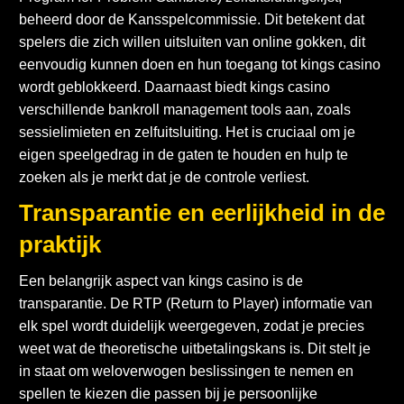
beheerd door de Kansspelcommissie. Dit betekent dat
spelers die zich willen uitsluiten van online gokken, dit
eenvoudig kunnen doen en hun toegang tot kings casino
wordt geblokkeerd. Daarnaast biedt kings casino
verschillende bankroll management tools aan, zoals
sessielimieten en zelfuitsluiting. Het is cruciaal om je
eigen speelgedrag in de gaten te houden en hulp te
zoeken als je merkt dat je de controle verliest.
Transparantie en eerlijkheid in de
praktijk
Een belangrijk aspect van kings casino is de
transparantie. De RTP (Return to Player) informatie van
elk spel wordt duidelijk weergegeven, zodat je precies
weet wat de theoretische uitbetalingskans is. Dit stelt je
in staat om weloverwogen beslissingen te nemen en
spellen te kiezen die passen bij je persoonlijke