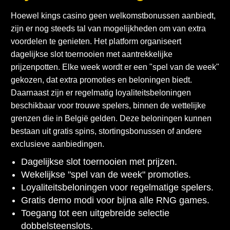
Hoewel kings casino geen welkomstbonussen aanbiedt,
zijn er nog steeds tal van mogelijkheden om van extra
voordelen te genieten. Het platform organiseert
dagelijkse slot toernooien met aantrekkelijke
prijzenpotten. Elke week wordt er een "spel van de week"
gekozen, dat extra promoties en beloningen biedt.
Daarnaast zijn er regelmatig loyaliteitsbeloningen
beschikbaar voor trouwe spelers, binnen de wettelijke
grenzen die in België gelden. Deze beloningen kunnen
bestaan uit gratis spins, stortingsbonussen of andere
exclusieve aanbiedingen.
Dagelijkse slot toernooien met prijzen.
Wekelijkse "spel van de week" promoties.
Loyaliteitsbeloningen voor regelmatige spelers.
Gratis demo modi voor bijna alle RNG games.
Toegang tot een uitgebreide selectie
dobbelsteenslots.