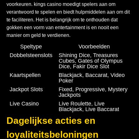
voorkeuren. kings casino moedigt spelers aan om
verantwoord te spelen en biedt hulpmiddelen aan om dit
te faciliteren. Het is belangrijk om te onthouden dat
gokken een vorm van entertainment is en nooit een
manier om geld te verdienen.
Speltype
Voorbeelden
Dobbelsteenslots
Shining Dice, Treasures
Cubes, Gates of Olympus
Dice, Fakir Dice Slot
Kaartspellen
Blackjack, Baccarat, Video
Poker
Jackpot Slots
Fixed, Progressive, Mystery
Jackpots
Live Casino
Live Roulette, Live
Blackjack, Live Baccarat
Dagelijkse acties en
loyaliteitsbeloningen