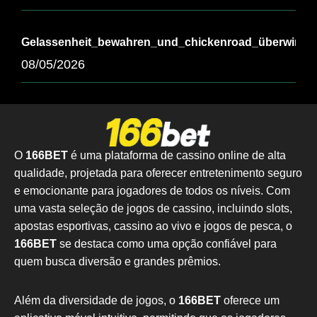
Gelassenheit_bewahren_und_chickenroad_überwinde
08/05/2026
O
166BET
é uma plataforma de cassino online de alta
qualidade, projetada para oferecer entretenimento seguro
e emocionante para jogadores de todos os níveis. Com
uma vasta seleção de jogos de cassino, incluindo slots,
apostas esportivas, cassino ao vivo e jogos de pesca, o
166BET
se destaca como uma opção confiável para
quem busca diversão e grandes prêmios.
Além da diversidade de jogos, o
166BET
oferece um