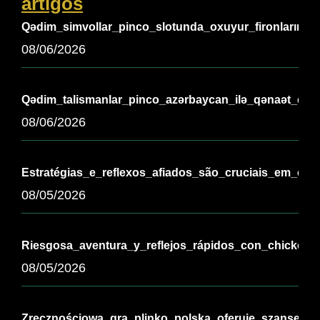
artigos
Qədim_simvollar_pinco_slotunda_oxuyur_fironların_əb
08/06/2026
Qədim_talismanlar_pinco_azərbaycan_ilə_qənaət_edir_
08/06/2026
Estratégias_e_reflexos_afiados_são_cruciais_em_chi
08/05/2026
Riesgosa_aventura_y_reflejos_rápidos_con_chickenr
08/05/2026
Zręcznościowa_gra_plinko_polska_oferuje_szansę_na