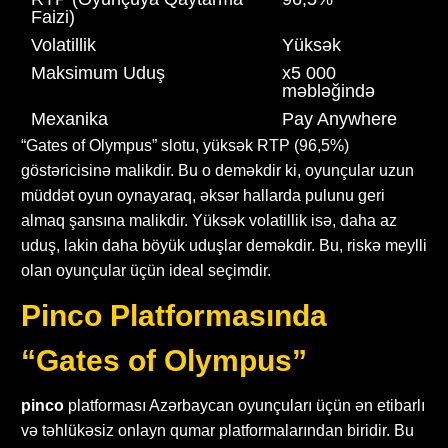
Faizi)
Volatillik
Yüksək
Maksimum Uduş
x5 000
məbləğində
Mexanika
Pay Anywhere
“Gates of Olympus” slotu, yüksək RTP (96,5%)
göstəricisinə malikdir. Bu o deməkdir ki, oyunçular uzun
müddət oyun oynayaraq, əksər hallarda pulunu geri
almaq şansına malikdir. Yüksək volatillik isə, daha az
uduş, lakin daha böyük uduşlar deməkdir. Bu, riskə meylli
olan oyunçular üçün ideal seçimdir.
Pinco Platformasında
“Gates of Olympus”
pinco
platforması Azərbaycan oyunçuları üçün ən etibarlı
və təhlükəsiz onlayn qumar platformalarından biridir. Bu