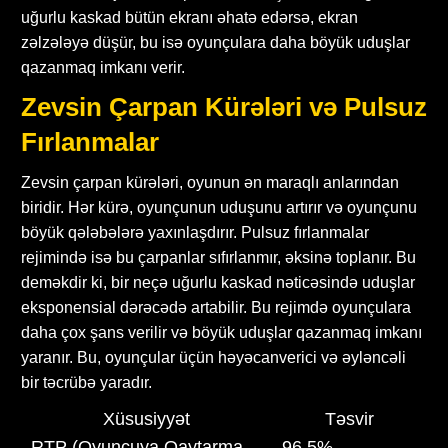
uğurlu kaskad bütün ekranı əhatə edərsə, ekran
zəlzələyə düşür, bu isə oyunçulara daha böyük uduşlar
qazanmaq imkanı verir.
Zevsin Çarpan Kürələri və Pulsuz
Fırlanmalar
Zevsin çarpan kürələri, oyunun ən maraqlı anlarından
biridir. Hər kürə, oyunçunun uduşunu artırır və oyunçunu
böyük qələbələrə yaxınlaşdırır. Pulsuz fırlanmalar
rejimində isə bu çarpanlar sıfırlanmır, əksinə toplanır. Bu
deməkdir ki, bir neçə uğurlu kaskad nəticəsində uduşlar
eksponensial dərəcədə artabilir. Bu rejimdə oyunçulara
daha çox şans verilir və böyük uduşlar qazanmaq imkanı
yaranır. Bu, oyunçular üçün həyəcanverici və əyləncəli
bir təcrübə yaradır.
Xüsusiyyət
Təsvir
RTP (Oyunçuya Qaytarma
96,5%