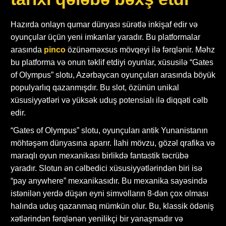
Hazırda onlayn qumar dünyası sürətlə inkişaf edir və
oyunçular üçün yeni imkanlar yaradır. Bu platformalar
arasında
pinco
özünəməxsus mövqeyi ilə fərqlənir. Məhz
bu platforma və onun təklif etdiyi oyunlar, xüsusilə “Gates
of Olympus” slotu, Azərbaycan oyunçuları arasında böyük
populyarlıq qazanmışdır. Bu slot, özünün unikal
xüsusiyyətləri və yüksək uduş potensialı ilə diqqəti cəlb
edir.
“Gates of Olympus” slotu, oyunçuları antik Yunanistanın
möhtəşəm dünyasına aparır. İlahi mövzu, gözəl qrafika və
maraqlı oyun mexanikası birlikdə fantastik təcrübə
yaradır. Slotun ən cəlbedici xüsusiyyətlərindən biri isə
“pay anywhere” mexanikasıdır. Bu mexanika sayəsində
istənilən yerdə düşən eyni simvolların 8-dən çox olması
halında uduş qazanmaq mümkün olur. Bu, klassik ödəniş
xətlərindən fərqlənən yenilikçi bir yanaşmadır və