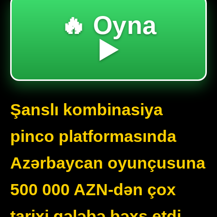
🔥 Oyna
▶️
Şanslı kombinasiya
pinco platformasında
Azərbaycan oyunçusuna
500 000 AZN-dən çox
tarixi qələbə bəxş etdi