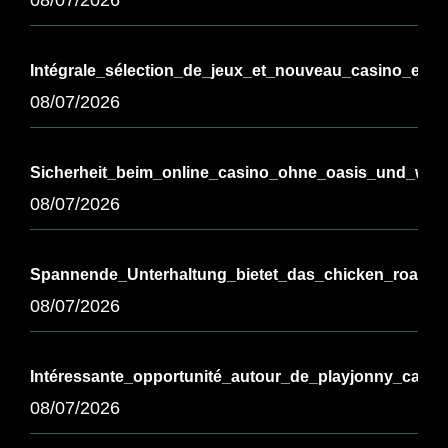
Intégrale_sélection_de_jeux_et_nouveau_casino_en_l
08/07/2026
Sicherheit_beim_online_casino_ohne_oasis_und_wicht
08/07/2026
Spannende_Unterhaltung_bietet_das_chicken_road_
08/07/2026
Intéressante_opportunité_autour_de_playjonny_casi
08/07/2026