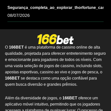
Segurança_completa_ao_explorar_thorfortune_casino
08/07/2026
O
166BET
é uma plataforma de cassino online de alta
qualidade, projetada para oferecer entretenimento seguro
e emocionante para jogadores de todos os níveis. Com
uma vasta seleção de jogos de cassino, incluindo slots,
apostas esportivas, cassino ao vivo e jogos de pesca, o
166BET
se destaca como uma opção confiável para
quem busca diversão e grandes prêmios.
Além da diversidade de jogos, o
166BET
oferece um
aplicativo móvel intuitivo, permitindo que os jogadores
acessem a plataforma de qualquer lugar. O processo de