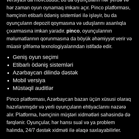
hər zaman oyun oynamaq imkanı açır. Pinco platforması,
həmçinin etibarlı ödəniş sistemləri ilə işləyir, bu da
oyunçuların depozit qoymasına və uduşlarını asanlıqla
çıxarmasına imkan yaradır.
pinco
, oyunçularının
məlumatlarının qorunmasına da böyük əhəmiyyət verir və
müasir şifrləmə texnologiyalarından istifadə edir.
Geniş oyun seçimi
Etibarlı ödəniş sistemləri
Azərbaycan dilində dəstək
Mobil versiya
Müstəqil auditlər
Pinco platforması, Azərbaycan bazarı üçün xüsusi olaraq
hazırlanmışdır və yerli oyunçuların ehtiyaclarını nəzərə
alır. Platforma, həmçinin müştəri xidmətləri sahəsində də
fərqlənir. Oyunçular, hər hansı sual və ya problem
halında, 24/7 dəstək xidməti ilə əlaqə saxlayabilirler.