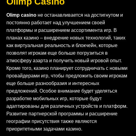
Olimp Casino
Olimp casino
не останавливается на достигнутом и
постоянно работает над улучшением своей
платформы и расширением ассортимента игр. В
планах казино – внедрение новых технологий, таких
как виртуальная реальность и блокчейн, которые
позволят игрокам еще больше погрузиться в
атмосферу азарта и получить новый игровой опыт.
Кроме того, казино планирует сотрудничать с новыми
провайдерами игр, чтобы предложить своим игрокам
еще больше разнообразия и интересных
предложений. Особое внимание будет уделяться
разработке мобильных игр, которые будут
адаптированы для различных устройств и платформ.
Развитие партнерской программы и расширение
географии присутствия также являются
приоритетными задачами казино.