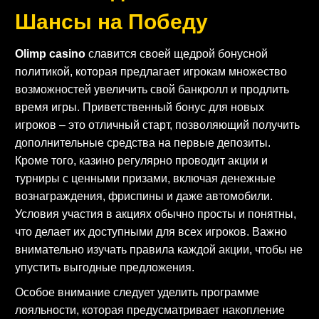
Шансы на Победу
Olimp casino
славится своей щедрой бонусной
политикой, которая предлагает игрокам множество
возможностей увеличить свой банкролл и продлить
время игры. Приветственный бонус для новых
игроков – это отличный старт, позволяющий получить
дополнительные средства на первые депозиты.
Кроме того, казино регулярно проводит акции и
турниры с ценными призами, включая денежные
вознаграждения, фриспины и даже автомобили.
Условия участия в акциях обычно просты и понятны,
что делает их доступными для всех игроков. Важно
внимательно изучать правила каждой акции, чтобы не
упустить выгодные предложения.
Особое внимание следует уделить программе
лояльности, которая предусматривает накопление