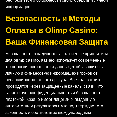
беспокоиться о сохранности своих средств и личной
информации.
Безопасность и Методы
Оплаты в Olimp Casino:
Ваша Финансовая Защита
Безопасность и надежность – ключевые приоритеты
для
olimp casino
. Казино использует современные
технологии шифрования данных, чтобы защитить
личную и финансовую информацию игроков от
несанкционированного доступа. Все транзакции
проводятся через защищенные каналы связи, что
гарантирует конфиденциальность и безопасность
платежей. Казино имеет лицензию, выданную
авторитетным регулятором, что подтверждает его
законность и соответствие международным