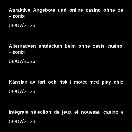
Attraktive_Angebote_und_online_casino_ohne_oasis_
– копія
08/07/2026
Alternativen_entdecken_beim_ohne_oasis_casino_für_
– копія
08/07/2026
Känslan_av_fart_och_risk_i_mötet_med_play_chicken
08/07/2026
Intégrale_sélection_de_jeux_et_nouveau_casino_en_l
08/07/2026