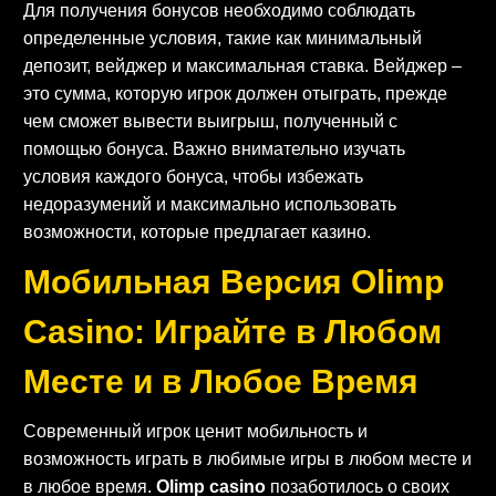
Для получения бонусов необходимо соблюдать
определенные условия, такие как минимальный
депозит, вейджер и максимальная ставка. Вейджер –
это сумма, которую игрок должен отыграть, прежде
чем сможет вывести выигрыш, полученный с
помощью бонуса. Важно внимательно изучать
условия каждого бонуса, чтобы избежать
недоразумений и максимально использовать
возможности, которые предлагает казино.
Мобильная Версия Olimp
Casino: Играйте в Любом
Месте и в Любое Время
Современный игрок ценит мобильность и
возможность играть в любимые игры в любом месте и
в любое время.
Olimp casino
позаботилось о своих