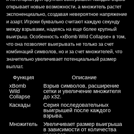
открывает новые возможности, а множитель растет
экспоненциально, создавая невероятное напряжение
и азарт. Игроки буквально считают каждую секунду
между взрывами, надеясь на еще более крупный
выигрыш. Особенность «xBomb Wild Collapse» в том,
что она позволяет выигрывать не только за счет
комбинаций символов, но и за счет множителей, что
значительно увеличивает потенциальный размер
выплат.
Функция
Описание
xBomb
Взрыв символов, расширение
Wild
сетки и увеличение множителя
Collapse
до x32.
Каскады
Серия последовательных
выигрышей после каждого
взрыва.
Множитель
Увеличивает размер выигрыша
в зависимости от количества