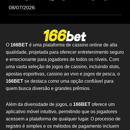
08/07/2026
O
166BET
é uma plataforma de cassino online de alta
qualidade, projetada para oferecer entretenimento seguro
e emocionante para jogadores de todos os níveis. Com
uma vasta seleção de jogos de cassino, incluindo slots,
apostas esportivas, cassino ao vivo e jogos de pesca, o
166BET
se destaca como uma opção confiável para
quem busca diversão e grandes prêmios.
Além da diversidade de jogos, o
166BET
oferece um
aplicativo móvel intuitivo, permitindo que os jogadores
acessem a plataforma de qualquer lugar. O processo de
registro é simples e os métodos de pagamento incluem