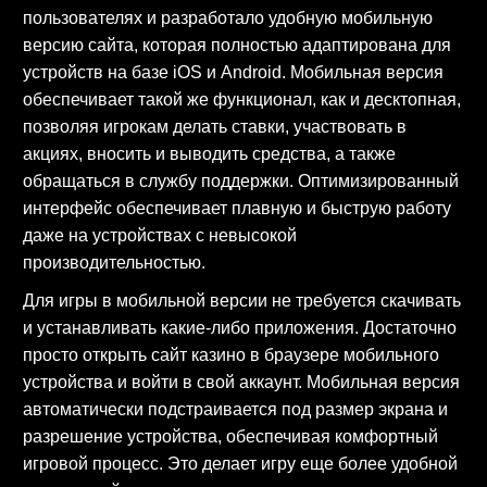
пользователях и разработало удобную мобильную
версию сайта, которая полностью адаптирована для
устройств на базе iOS и Android. Мобильная версия
обеспечивает такой же функционал, как и десктопная,
позволяя игрокам делать ставки, участвовать в
акциях, вносить и выводить средства, а также
обращаться в службу поддержки. Оптимизированный
интерфейс обеспечивает плавную и быструю работу
даже на устройствах с невысокой
производительностью.
Для игры в мобильной версии не требуется скачивать
и устанавливать какие-либо приложения. Достаточно
просто открыть сайт казино в браузере мобильного
устройства и войти в свой аккаунт. Мобильная версия
автоматически подстраивается под размер экрана и
разрешение устройства, обеспечивая комфортный
игровой процесс. Это делает игру еще более удобной