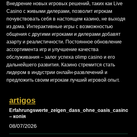
Внедрение новых игровых решений, таких как Live
Casino с живыми дилерами, позволит игрокам
почувствовать себя в настоящем казино, не выходя
из дома. Интерактивные игры с возможностью
общения с другими игроками и дилерами добавят
азарту и реалистичности. Постоянное обновление
ассортимента игр и улучшение качества
обслуживания – залог успеха olimp casino и его
дальнейшего развития. Казино стремится стать
лидером в индустрии онлайн-развлечений и
предложить своим игрокам лучший игровой опыт.
artigos
Erfahrungswerte_zeigen_dass_ohne_oasis_casino_vie
– копія
08/07/2026