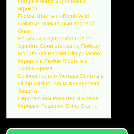
щедрые бонусы для новых
игроков
Гномы, Шахты и xBomb Wild
Collapse: Уникальный Игровой
Опыт
Бонусы и Акции Olimp Casino:
Удвойте Свои Шансы на Победу
Мобильная Версия Olimp Casino:
Играйте в Любом Месте и в
Любое Время
Безопасность и Методы Оплаты в
Olimp Casino: Ваша Финансовая
Защита
Перспективы Развития и Новые
Игровые Решения Olimp Casino