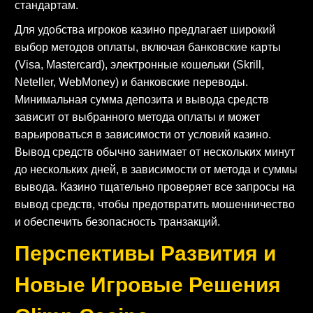
стандартам.
Для удобства игроков казино предлагает широкий
выбор методов оплаты, включая банковские карты
(Visa, Mastercard), электронные кошельки (Skrill,
Neteller, WebMoney) и банковские переводы.
Минимальная сумма депозита и вывода средств
зависит от выбранного метода оплаты и может
варьироваться в зависимости от условий казино.
Вывод средств обычно занимает от нескольких минут
до нескольких дней, в зависимости от метода и суммы
вывода. Казино тщательно проверяет все запросы на
вывод средств, чтобы предотвратить мошенничество
и обеспечить безопасность транзакций.
Перспективы Развития и
Новые Игровые Решения