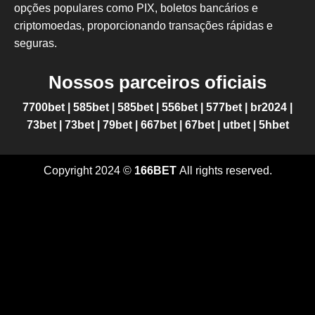
opções populares como PIX, boletos bancários e
criptomoedas, proporcionando transações rápidas e
seguras.
Nossos parceiros oficiais
7700bet
|
585bet
|
585bet
|
556bet
|
577bet
|
br2024
|
73bet
|
73bet
|
79bet
|
667bet
|
67bet
|
utbet
|
5hbet
Copyright 2024 ©
166BET
All rights reserved.