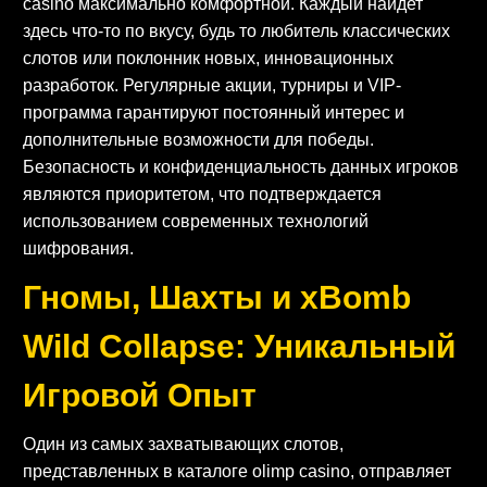
casino максимально комфортной. Каждый найдет
здесь что-то по вкусу, будь то любитель классических
слотов или поклонник новых, инновационных
разработок. Регулярные акции, турниры и VIP-
программа гарантируют постоянный интерес и
дополнительные возможности для победы.
Безопасность и конфиденциальность данных игроков
являются приоритетом, что подтверждается
использованием современных технологий
шифрования.
Гномы, Шахты и xBomb
Wild Collapse: Уникальный
Игровой Опыт
Один из самых захватывающих слотов,
представленных в каталоге olimp casino, отправляет