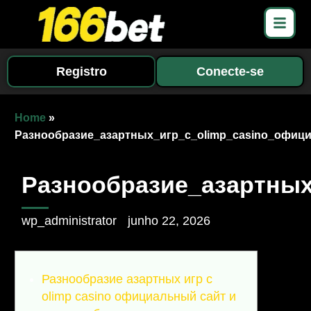
Registro
Conecte-se
Home
»
Разнообразие_азартных_игр_с_olimp_casino_офиц
Разнообразие_азартных
wp_administrator
junho 22, 2026
Разнообразие азартных игр с
olimp casino официальный сайт и