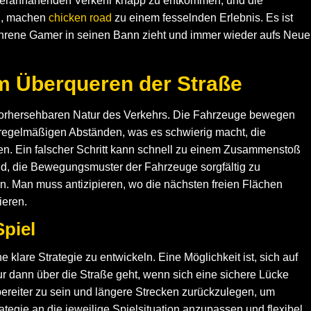
m herannahenden Verkehr knapp zu entkommen, und die
en, machen
chicken road
zu einem fesselnden Erlebnis. Es ist
fahrene Gamer in seinen Bann zieht und immer wieder aufs Neue
m Überqueren der Straße
unvorhersehbaren Natur des Verkehrs. Die Fahrzeuge bewegen
nregelmäßigen Abständen, was es schwierig macht, die
en. Ein falscher Schritt kann schnell zu einem Zusammenstoß
nd, die Bewegungsmuster der Fahrzeuge sorgfältig zu
n. Man muss antizipieren, wo die nächsten freien Flächen
ieren.
Spiel
ne klare Strategie zu entwickeln. Eine Möglichkeit ist, sich auf
ur dann über die Straße geht, wenn sich eine sichere Lücke
obereiter zu sein und längere Strecken zurückzulegen, um
ategie an die jeweilige Spielsituation anzupassen und flexibel