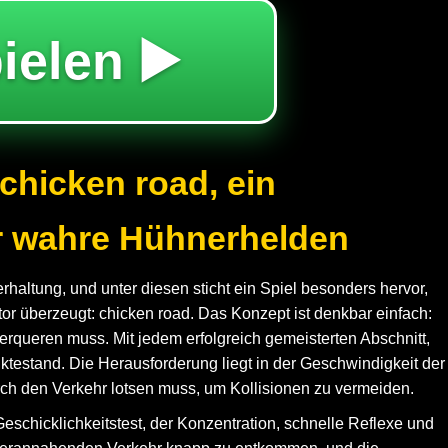
ielen ▶️
chicken road, ein
ür wahre Hühnerhelden
erhaltung, und unter diesen sticht ein Spiel besonders hervor,
or überzeugt: chicken road. Das Konzept ist denkbar einfach:
erqueren muss. Mit jedem erfolgreich gemeisterten Abschnitt,
ktestand. Die Herausforderung liegt in der Geschwindigkeit der
ch den Verkehr lotsen muss, um Kollisionen zu vermeiden.
n Geschicklichkeitstest, der Konzentration, schnelle Reflexe und