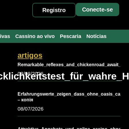
Conecte-se
Registro
ivas
Cassino ao vivo
Pescaria
Notícias
artigos
Remarkable_reflexes_and_chickenroad_await_endl
klichkeitstest_für_wahre_
08/08/2026
Erfahrungswerte_zeigen_dass_ohne_oasis_casino_
– копія
08/07/2026