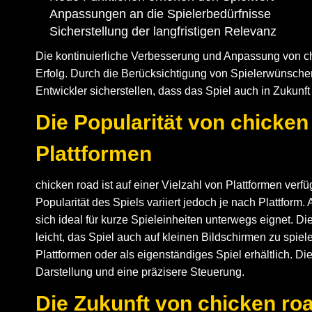
Anpassungen an die Spielerbedürfnisse
Sicherstellung der langfristigen Relevanz
Die kontinuierliche Verbesserung und Anpassung von chi
Erfolg. Durch die Berücksichtigung von Spielerwünsche
Entwickler sicherstellen, dass das Spiel auch in Zukunf
Die Popularität von chicke
Plattformen
chicken road ist auf einer Vielzahl von Plattformen ver
Popularität des Spiels variiert jedoch je nach Plattform
sich ideal für kurze Spieleinheiten unterwegs eignet. 
leicht, das Spiel auch auf kleinen Bildschirmen zu spiel
Plattformen oder als eigenständiges Spiel erhältlich. Di
Darstellung und eine präzisere Steuerung.
Die Zukunft von chicken ro