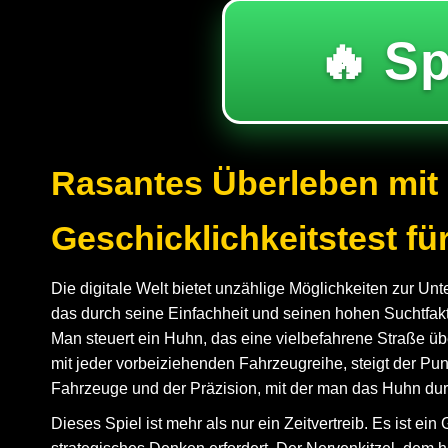
🔥 Sp
Rasantes Überleben mit 
Geschicklichkeitstest f
Die digitale Welt bietet unzählige Möglichkeiten zur Unt
das durch seine Einfachheit und seinen hohen Suchtfakt
Man steuert ein Huhn, das eine vielbefahrene Straße üb
mit jeder vorbeiziehenden Fahrzeugreihe, steigt der Pun
Fahrzeuge und der Präzision, mit der man das Huhn dur
Dieses Spiel ist mehr als nur ein Zeitvertreib. Es ist ei