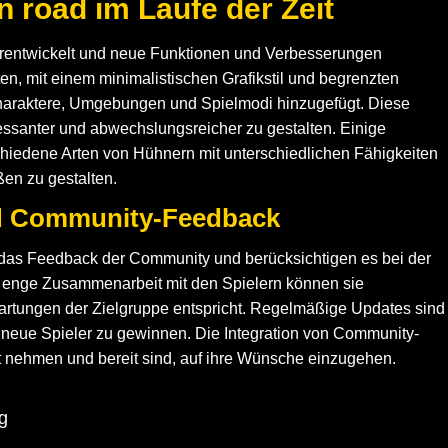
 road im Laufe der Zeit
iterentwickelt und neue Funktionen und Verbesserungen
ten, mit einem minimalistischen Grafikstil und begrenzten
Charaktere, Umgebungen und Spielmodi hinzugefügt. Diese
essanter und abwechslungsreicher zu gestalten. Einige
chiedene Arten von Hühnern mit unterschiedlichen Fähigkeiten
ßen zu gestalten.
d Community-Feedback
 das Feedback der Community und berücksichtigen es bei der
 enge Zusammenarbeit mit den Spielern können sie
wartungen der Zielgruppe entspricht. Regelmäßige Updates sind
nd neue Spieler zu gewinnen. Die Integration von Community-
st nehmen und bereit sind, auf ihre Wünsche einzugehen.
g