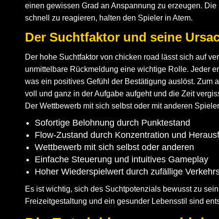
einen gewissen Grad an Anspannung zu erzeugen. Die 
schnell zu reagieren, halten den Spieler in Atem.
Der Suchtfaktor und seine Ursa
Der hohe Suchtfaktor von chicken road lässt sich auf ve
unmittelbare Rückmeldung eine wichtige Rolle. Jeder er
was ein positives Gefühl der Bestätigung auslöst. Zum 
voll und ganz in der Aufgabe aufgeht und die Zeit verg
Der Wettbewerb mit sich selbst oder mit anderen Spiele
Sofortige Belohnung durch Punktestand
Flow-Zustand durch Konzentration und Heraus
Wettbewerb mit sich selbst oder anderen
Einfache Steuerung und intuitives Gameplay
Hoher Wiederspielwert durch zufällige Verkehr
Es ist wichtig, sich des Suchtpotenzials bewusst zu se
Freizeitgestaltung und ein gesunder Lebensstil sind e