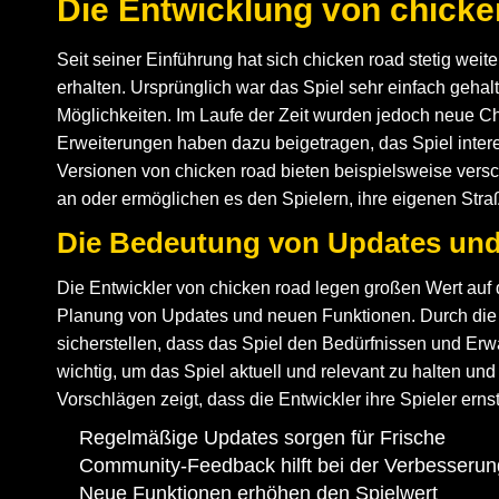
Die Entwicklung von chicken
Seit seiner Einführung hat sich chicken road stetig we
erhalten. Ursprünglich war das Spiel sehr einfach gehal
Möglichkeiten. Im Laufe der Zeit wurden jedoch neue 
Erweiterungen haben dazu beigetragen, das Spiel inter
Versionen von chicken road bieten beispielsweise vers
an oder ermöglichen es den Spielern, ihre eigenen Stra
Die Bedeutung von Updates un
Die Entwickler von chicken road legen großen Wert auf
Planung von Updates und neuen Funktionen. Durch die
sicherstellen, dass das Spiel den Bedürfnissen und Er
wichtig, um das Spiel aktuell und relevant zu halten u
Vorschlägen zeigt, dass die Entwickler ihre Spieler ern
Regelmäßige Updates sorgen für Frische
Community-Feedback hilft bei der Verbesserun
Neue Funktionen erhöhen den Spielwert