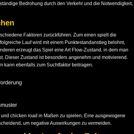
ständige Bedrohung durch den Verkehr und die Notwendigkeit,
chen
rschiedene Faktoren zurückführen. Zum einen spielt die
folgreiche Lauf wird mit einem Punktestandanstieg belohnt,
anderen erzeugt das Spiel eine Art Flow-Zustand, in dem man
isst. Dieser Zustand ist besonders angenehm und motivierend.
rn kann ebenfalls zum Suchtfaktor beitragen.
forderung
smuster
in und chicken road in Maßen zu spielen. Eine ausgewogene
ntscheidend, um negative Auswirkungen zu vermeiden.