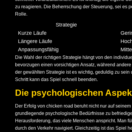
zu reagieren. Die Beherrschung der Steuerung, sei es pe
Rolle.
Strategie
Kurze Läufe
Geri
Längere Läufe
Hoc
Anpassungsfähig
Mitte
Die Wahl der richtigen Strategie hängt von den individu
bevorzugen einen vorsichtigen Ansatz, während andere
der gewählten Strategie ist es wichtig, geduldig zu sein
Schritt kann das Spiel schnell beenden.
Die psychologischen Aspek
Der Erfolg von chicken road beruht nicht nur auf seine
grundlegende psychologische Bedürfnisse zu befriedigen
Herausforderung, das viele Menschen anspricht. Man füh
durch den Verkehr navigiert. Gleichzeitig ist das Spiel