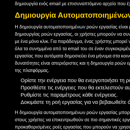
δημιουργία ενός email με επισυναπτόμενο αρχείο που έ
Δημιουργία Αυτοματοποιημένω
Η δημιουργία αυτοματοποιημένων ροών εργασίας είναι μ
δημιουργίας ροών εργασίας, οι χρήστες μπορούν να συνδ
με ένα μόνο κλικ. Για παράδειγμα, ένας χρήστης μπορεί
όλα τα συνημμένα από τα email του σε έναν συγκεκριμέν
εργασίας που αυτόματα δημοσιεύει ένα μήνυμα στα κοινω
δυνατότητες είναι απεριόριστες και η δημιουργία ροών 
της πλατφόρμας.
Ορίστε την ενέργεια που θα ενεργοποιήσει τη ρ
Προσθέστε τις ενέργειες που θα εκτελεστούν α
Ρυθμίστε τις παραμέτρους κάθε ενέργειας.
Δοκιμάστε τη ροή εργασίας για να βεβαιωθείτε ό
Η δημιουργία αυτοματοποιημένων ροών εργασίας μπορεί
στους χρήστες να επικεντρωθούν σε πιο σημαντικές ερ
προκαθορισμένες ροές εργασίας που μπορούν να χρησ