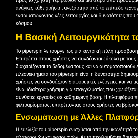
προς το χρήστη περιβάλλον και μια σειρά από προσαρμό
ανάγκες κάθε χρήστη, ανεξάρτητα από το επίπεδο τεχν
ενσωματώνοντας νέες λειτουργίες και δυνατότητες που 
κόσμου.
Η Βασική Λειτουργικότητα τ
Το piperspin λειτουργεί ως μια κεντρική πύλη πρόσβασ
Επιτρέπει στους χρήστες να συνδέονται εύκολα με τους
διαχειρίζονται τα δεδομένα τους και να αυτοματοποιού
πλεονεκτήματα του piperspin είναι η δυνατότητα δημιου
χρήστες να συνδυάζουν διαφορετικές ενέργειες και να τι
είναι ιδιαίτερα χρήσιμη για επαγγελματίες που χρειάζετ
σύνθετες εργασίες σε καθημερινή βάση. Η πλατφόρμα π
φιλτραρίσματος, επιτρέποντας στους χρήστες να βρίσκου
Ενσωμάτωση με Άλλες Πλατφό
Η ευελιξία του piperspin ενισχύεται από την ικανότητά
πλατφορμών και εφαρμογών. Αυτό περιλαμβάνει δημοφιλ