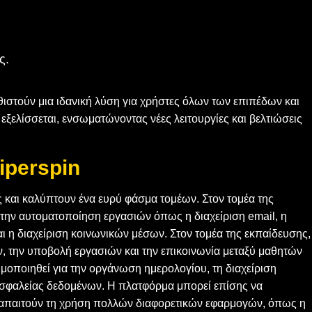
ς.
αθιστούν μια ιδανική λύση για χρήστες όλων των επιπέδων και
ελίσσεται, ενσωματώνοντας νέες λειτουργίες και βελτιώσεις
iperspin
ς και καλύπτουν ένα ευρύ φάσμα τομέων. Στον τομέα της
α την αυτοματοποίηση εργασιών όπως η διαχείριση email, η
η διαχείριση κοινωνικών μέσων. Στον τομέα της εκπαίδευσης,
, την υποβολή εργασιών και την επικοινωνία μεταξύ μαθητών
μοποιηθεί για την οργάνωση ημερολογίου, τη διαχείριση
ασφαλείας δεδομένων. Η πλατφόρμα μπορεί επίσης να
 απαιτούν τη χρήση πολλών διαφορετικών εφαρμογών, όπως η