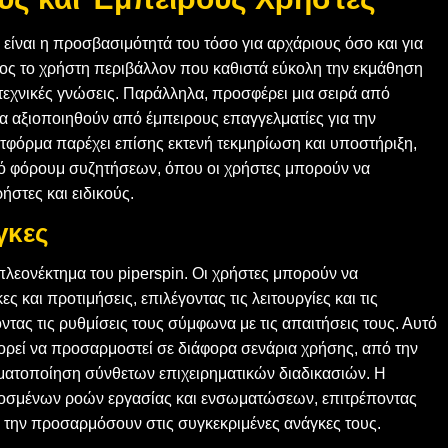
είναι η προσβασιμότητά του τόσο για αρχάριους όσο και για
ρος το χρήστη περιβάλλον που καθιστά εύκολη την εκμάθηση
ς τεχνικές γνώσεις. Παράλληλα, προσφέρει μια σειρά από
α αξιοποιηθούν από έμπειρους επαγγελματίες για την
τφόρμα παρέχει επίσης εκτενή τεκμηρίωση και υποστήριξη,
ργό φόρουμ συζητήσεων, όπου οι χρήστες μπορούν να
ήστες και ειδικούς.
γκες
λεονέκτημα του piperspin. Οι χρήστες μπορούν να
και προτιμήσεις, επιλέγοντας τις λειτουργίες και τις
τας τις ρυθμίσεις τους σύμφωνα με τις απαιτήσεις τους. Αυτό
μπορεί να προσαρμοστεί σε διάφορα σενάρια χρήσης, από την
ατοποίηση σύνθετων επιχειρηματικών διαδικασιών. Η
μοσμένων ροών εργασίας και ενσωματώσεων, επιτρέποντας
να την προσαρμόσουν στις συγκεκριμένες ανάγκες τους.