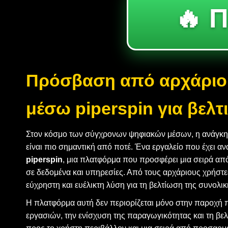
🔥 Π
Πρόσβαση από αρχάριου
μέσω piperspin για βελτ
Στον κόσμο των σύγχρονων ψηφιακών μέσων, η ανάγκη 
είναι πιο σημαντική από ποτέ. Ένα εργαλείο που έχει ανα
piperspin
, μια πλατφόρμα που προσφέρει μια σειρά απ
σε δεδομένα και υπηρεσίες. Από τους αρχάριους χρήστες
εύχρηστη και ευέλικτη λύση για τη βελτίωση της συνολι
Η πλατφόρμα αυτή δεν περιορίζεται μόνο στην παροχή
εργασιών, την ενίσχυση της παραγωγικότητας και τη βε