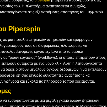
σιμες ρυθμίσεις, το
piperspin
μπορεί να προσαρμοστεί στις
ογνωσίας του. Η πλατφόρμα αναπτύσσεται συνεχώς,
ανταποκρίνονται στις εξελισσόμενες απαιτήσεις του ψηφιακού
ου Piperspin
ης σε μια ποικιλία ψηφιακών υπηρεσιών και εφαρμογών.
 λογαριασμούς τους σε διαφορετικές πλατφόρμες, να
ν επαναλαμβανόμενες εργασίες. Ένα από τα βασικά
ργίας "ροών εργασίας" (workflows), οι οποίες επιτρέπουν στους
ς εκτελούν αυτόματα με ένα μόνο κλικ. Αυτή η λειτουργικότητα
αι να διαχειριστούν μεγάλους όγκους δεδομένων ή να εκτελέσουν
ροσφέρει επίσης ισχυρές δυνατότητες αναζήτησης και
ν γρήγορα και εύκολα τις πληροφορίες που χρειάζονται.
ρμες
 του να ενσωματώνεται με μια μεγάλη γκάμα άλλων ψηφιακών
είς υπηρεσίες όπως το Google Workspace, το Microsoft Office