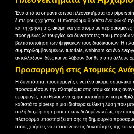
Ένα από τα σημαντικότερα πλεονεκτήματα του piperspin 
έμπειρους χρήστες. Η πλατφόρμα διαθέτει ένα φιλικό π
και τη χρήση της, ακόμη και για άτομα με περιορισμένε
προηγμένες λειτουργίες και δυνατότητες που μπορούν ν
βελτιστοποίηση των ψηφιακών τους διαδικασιών. Η πλα
συμπεριλαμβανομένων tutorials, webinars και ένα ενε
ανταλλάξουν ιδέες και να λάβουν βοήθεια από άλλους χρ
Προσαρμογή στις Ατομικές Ανά
Η δυνατότητα προσαρμογής είναι ένα ακόμα σημαντικό π
προσαρμόσουν την πλατφόρμα στις ατομικές τους ανάγκες 
εφαρμογές που θέλουν να χρησιμοποιήσουν και ρυθμίζον
καθιστά το piperspin μια ιδιαίτερα ευέλικτη λύση που 
απλή διαχείριση προσωπικών δεδομένων έως την αυτομ
πλατφόρμα υποστηρίζει επίσης τη δημιουργία προσαρ
στους χρήστες να επεκτείνουν τις δυνατότητές της και 