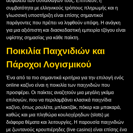
ασφάλεια των συναλλαγών τους. Επιπλέον, η
συμβατότητα με ελληνικούς τρόπους πληρωμής και η
γλωσσική υποστήριξη είναι επίσης σημαντικοί
παράγοντες που πρέπει να ληφθούν υπόψη. Η ανάγκη
για μια αξιόπιστη και διασκεδαστική εμπειρία τζόγου είναι
υψίστης σημασίας για κάθε παίκτη.
Ποικιλία Παιχνιδιών και
Πάροχοι Λογισμικού
Ένα από τα πιο σημαντικά κριτήρια για την επιλογή ενός
online καζίνο είναι η ποικιλία των παιχνιδιών που
προσφέρει. Οι παίκτες αναζητούν μια μεγάλη γκάμα
επιλογών, που να περιλαμβάνει κλασικά παιχνίδια
καζίνο, όπως ρουλέτα, μπλακτζάκ, πόκερ και μπακαρά,
καθώς και μια πληθώρα κουλοχέρηδων (slots) με
διάφορα θέματα και λειτουργίες. Η παρουσία παιχνιδιών
με ζωντανούς κρουπιέρηδες (live casino) είναι επίσης ένα