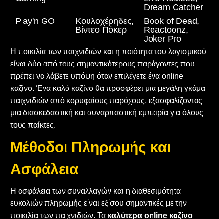
Dream Catcher
Play'n GO
Κουλοχέρηδες,
Book of Dead,
Βίντεο Πόκερ
Reactoonz,
Joker Pro
Η ποικιλία των παιχνιδιών και η ποιότητα του λογισμικού
είναι δύο από τους σημαντικότερους παράγοντες που
πρέπει να λάβετε υπόψη όταν επιλέγετε ένα online
καζίνο. Ένα καλό καζίνο θα προσφέρει μια μεγάλη γκάμα
παιχνιδιών από κορυφαίους παρόχους, εξασφαλίζοντας
μια διασκεδαστική και συναρπαστική εμπειρία για όλους
τους παίκτες.
Μέθοδοι Πληρωμής και
Ασφάλεια
Η ασφάλεια των συναλλαγών και η διαθεσιμότητα
ευκολιών πληρωμής είναι εξίσου σημαντικές με την
ποικιλία των παιχνιδιών. Τα
καλύτερα online καζίνο