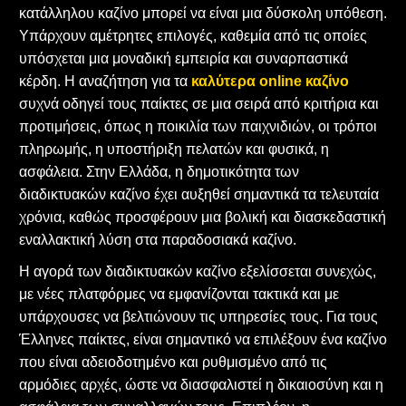
κατάλληλου καζίνο μπορεί να είναι μια δύσκολη υπόθεση.
Υπάρχουν αμέτρητες επιλογές, καθεμία από τις οποίες
υπόσχεται μια μοναδική εμπειρία και συναρπαστικά
κέρδη. Η αναζήτηση για τα
καλύτερα online καζίνο
συχνά οδηγεί τους παίκτες σε μια σειρά από κριτήρια και
προτιμήσεις, όπως η ποικιλία των παιχνιδιών, οι τρόποι
πληρωμής, η υποστήριξη πελατών και φυσικά, η
ασφάλεια. Στην Ελλάδα, η δημοτικότητα των
διαδικτυακών καζίνο έχει αυξηθεί σημαντικά τα τελευταία
χρόνια, καθώς προσφέρουν μια βολική και διασκεδαστική
εναλλακτική λύση στα παραδοσιακά καζίνο.
Η αγορά των διαδικτυακών καζίνο εξελίσσεται συνεχώς,
με νέες πλατφόρμες να εμφανίζονται τακτικά και με
υπάρχουσες να βελτιώνουν τις υπηρεσίες τους. Για τους
Έλληνες παίκτες, είναι σημαντικό να επιλέξουν ένα καζίνο
που είναι αδειοδοτημένο και ρυθμισμένο από τις
αρμόδιες αρχές, ώστε να διασφαλιστεί η δικαιοσύνη και η