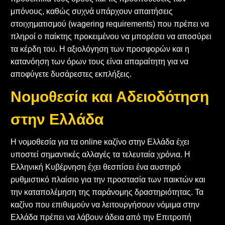
μπόνους, καθώς συχνά υπάρχουν απαιτήσεις
στοιχηματισμού (wagering requirements) που πρέπει να
πληροί ο παίκτης προκειμένου να μπορέσει να αποσύρει
τα κέρδη του. Η αξιολόγηση των προσφορών και η
κατανόηση των όρων τους είναι απαραίτητη για να
αποφύγετε δυσάρεστες εκπλήξεις.
Νομοθεσία και Αδειοδότηση
στην Ελλάδα
Η νομοθεσία για τα online καζίνο στην Ελλάδα έχει
υποστεί σημαντικές αλλαγές τα τελευταία χρόνια. Η
Ελληνική Κυβέρνηση έχει θεσπίσει ένα αυστηρό
ρυθμιστικό πλαίσιο για την προστασία των παικτών και
την καταπολέμηση της παράνομης δραστηριότητας. Τα
καζίνο που επιθυμούν να λειτουργήσουν νόμιμα στην
Ελλάδα πρέπει να λάβουν άδεια από την Επιτροπή