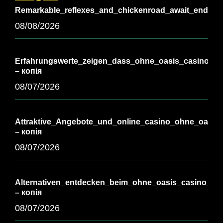
Remarkable_reflexes_and_chickenroad_await_endless_
08/08/2026
Erfahrungswerte_zeigen_dass_ohne_oasis_casino_vie
– копія
08/07/2026
Attraktive_Angebote_und_online_casino_ohne_oasis_
– копія
08/07/2026
Alternativen_entdecken_beim_ohne_oasis_casino_für_
– копія
08/07/2026