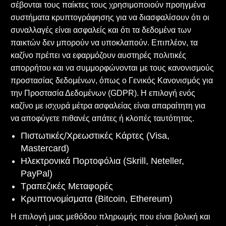
σέβονται τους παίκτες τους χρησιμοποιούν προηγμένα
συστήματα κρυπτογράφησης για να διασφαλίσουν ότι οι
συναλλαγές είναι ασφαλείς και ότι τα δεδομένα των
παικτών δεν μπορούν να υποκλαπούν. Επιπλέον, τα
καζίνο πρέπει να εφαρμόζουν αυστηρές πολιτικές
απορρήτου και να συμμορφώνονται με τους κανονισμούς
προστασίας δεδομένων, όπως ο Γενικός Κανονισμός για
την Προστασία Δεδομένων (GDPR). Η επιλογή ενός
καζίνο με ισχυρά μέτρα ασφαλείας είναι απαραίτητη για
να αποφύγετε πιθανές απάτες ή κλοπές ταυτότητας.
Πιστωτικές/Χρεωστικές Κάρτες (Visa,
Mastercard)
Ηλεκτρονικά Πορτοφόλια (Skrill, Neteller,
PayPal)
Τραπεζικές Μεταφορές
Κρυπτονομίσματα (Bitcoin, Ethereum)
Η επιλογή μιας μεθόδου πληρωμής που είναι βολική και