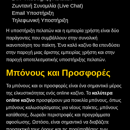
Ζωντανή Συνομιλία (Live Chat)
Email Υποστήριξη
Τηλεφωνική Υποστήριξη
Η υποστήριξη πελατών και η εμπειρία χρήστη είναι δύο
παράγοντες που συμβάλλουν στην συνολική
ικανοποίηση του παίκτη. Ένα καλό καζίνο θα επενδύσει
στην παροχή μιας άριστης εμπειρίας χρήστη και στην
παροχή αποτελεσματικής υποστήριξης πελατών.
Μπόνους και Προσφορές
Τα μπόνους και οι προσφορές είναι ένα σημαντικό μέρος
της ελκυστικότητας ενός online καζίνο. Τα
καλύτερα
online καζίνο
προσφέρουν μια ποικιλία μπόνους, όπως
μπόνους καλωσορίσματος για νέους παίκτες, μπόνους
κατάθεσης, δωρεάν περιστροφές και προγράμματα
αφοσίωσης. Ωστόσο, είναι σημαντικό να διαβάζετε
προσεκτικά τους όρους και τις προϋποθέσεις των