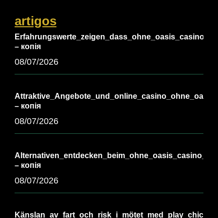
artigos
Erfahrungswerte_zeigen_dass_ohne_oasis_casino_vie
– копія
08/07/2026
Attraktive_Angebote_und_online_casino_ohne_oasis_
– копія
08/07/2026
Alternativen_entdecken_beim_ohne_oasis_casino_für_
– копія
08/07/2026
Känslan_av_fart_och_risk_i_mötet_med_play_chicken