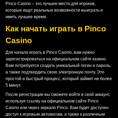
Pinco Casino – это лучшее место для игроков,
которые ищут реальные возможности выиграть и
иметь лучшее время.
Как начать играть в Pinco
Casino
Для начала играть в Pinco Casino, вам нужно
зарегистрироваться на официальном сайте казино.
Вам потребуется создать уникальный логин и пароль,
а также подтвердить свою электронную почту. Это
простой и быстрый процесс, который займет не более
5 минут.
После регистрации вы сможете войти в свой аккаунт,
используя ссылку на официальном сайте Pinco
Casino или через зеркало Pinco. Вам будет доступен
доступ к игровым автоматам, а также к различным