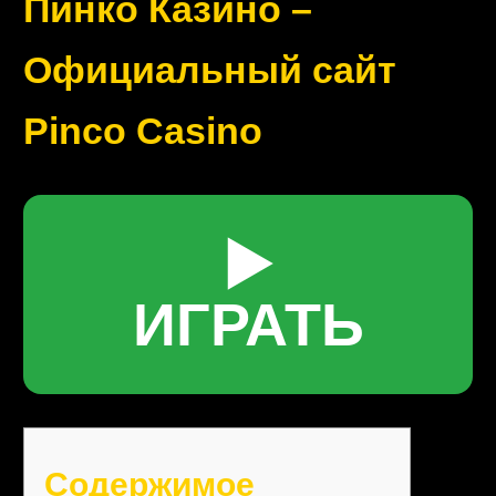
Пинко Казино –
Официальный сайт
Pinco Casino
▶️
ИГРАТЬ
Содержимое