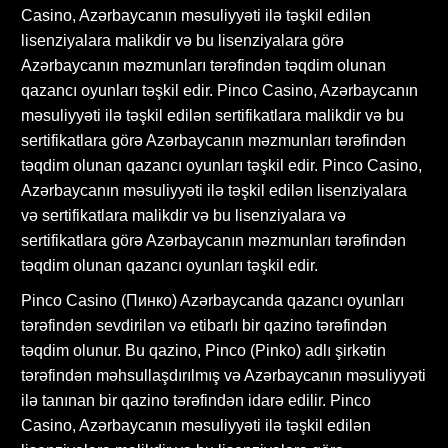
Casino, Azərbaycanın məsuliyyəti ilə təşkil edilən
lisenziyalara malikdir və bu lisenziyalara görə
Azərbaycanın məzmunları tərəfindən təqdim olunan
qazancı oyunları təşkil edir. Pinco Casino, Azərbaycanın
məsuliyyəti ilə təşkil edilən sertifikatlara malikdir və bu
sertifikatlara görə Azərbaycanın məzmunları tərəfindən
təqdim olunan qazancı oyunları təşkil edir. Pinco Casino,
Azərbaycanın məsuliyyəti ilə təşkil edilən lisenziyalara
və sertifikatlara malikdir və bu lisenziyalara və
sertifikatlara görə Azərbaycanın məzmunları tərəfindən
təqdim olunan qazancı oyunları təşkil edir.
Pinco Casino (Пинко) Azərbaycanda qazancı oyunları
tərəfindən sevdirilən və etibarlı bir qazino tərəfindən
təqdim olunur. Bu qazino, Pinco (Pinko) adlı şirkətin
tərəfindən məhsullaşdırılmış və Azərbaycanın məsuliyyəti
ilə tanınan bir qazino tərəfindən idarə edilir. Pinco
Casino, Azərbaycanın məsuliyyəti ilə təşkil edilən