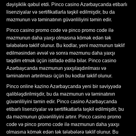
dəyişiklik qəbul etdi. Pinco casino Azərbaycanda etibarlı
lisenziyalar və sertifikatlarla təşkil edilmişdir, bu da
məzmunun və təminatının güvənliliyini təmin edir.
Pinco casino promo code və pinco promo code ilə
məzmunun daha yaxşı olmasına kömək edən tək
tələbələrə təklif olunur. Bu kodlar, yeni məzmunun təklif
edilməsindən əvvəl və sonra məzmunu daha yaxşı
təqdim etmək üçün istifadə edilə bilər. Pinco casino
Azərbaycanda məzmunun yaxşılaşdırılması və
təminatının artırılması üçün bu kodlar təklif olunur.
Pinco online kazino Azərbaycanda yeni bir səviyyədə
qalibləşdirilmişdir, bu da məzmunun və təminatının
güvənliliyini təmin edir. Pinco casino Azərbaycanda
etibarlı lisenziyalar və sertifikatlarla təşkil edilmişdir, bu
da məzmunun güvənliliyini artırır. Pinco casino promo
code və pinco promo code ilə məzmunun daha yaxşı
olmasına kömək edən tək tələbələrə təklif olunur. Bu