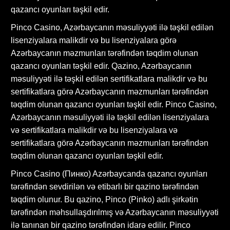
qazancı oyunları təşkil edir.
Pinco Casino, Azərbaycanın məsuliyyəti ilə təşkil edilən
lisenziyalara malikdir və bu lisenziyalara görə
Azərbaycanın məzmunları tərəfindən təqdim olunan
qazancı oyunları təşkil edir. Qazino, Azərbaycanın
məsuliyyəti ilə təşkil edilən sertifikatlara malikdir və bu
sertifikatlara görə Azərbaycanın məzmunları tərəfindən
təqdim olunan qazancı oyunları təşkil edir. Pinco Casino,
Azərbaycanın məsuliyyəti ilə təşkil edilən lisenziyalara
və sertifikatlara malikdir və bu lisenziyalara və
sertifikatlara görə Azərbaycanın məzmunları tərəfindən
təqdim olunan qazancı oyunları təşkil edir.
Pinco Casino (Пинко) Azərbaycanda qazancı oyunları
tərəfindən sevdirilən və etibarlı bir qazino tərəfindən
təqdim olunur. Bu qazino, Pinco (Pinko) adlı şirkətin
tərəfindən məhsullaşdırılmış və Azərbaycanın məsuliyyəti
ilə tanınan bir qazino tərəfindən idarə edilir. Pinco