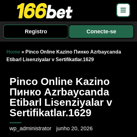
Registro
Conecte-se
Home
»
Pinco Online Kazino Пинко Azrbaycanda
Etibarl Lisenziyalar v Sertifikatlar.1629
Pinco Online Kazino
Пинко Azrbaycanda
Etibarl Lisenziyalar v
Sertifikatlar.1629
wp_administrator
junho 20, 2026