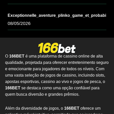
Exceptionnelle_aventure_plinko_game_et_probabilit
08/05/2026
O
166BET
é uma plataforma de cassino online de alta
qualidade, projetada para oferecer entretenimento seguro
e emocionante para jogadores de todos os níveis. Com
uma vasta seleção de jogos de cassino, incluindo slots,
apostas esportivas, cassino ao vivo e jogos de pesca, o
166BET
se destaca como uma opção confiável para
quem busca diversão e grandes prêmios.
Além da diversidade de jogos, o
166BET
oferece um