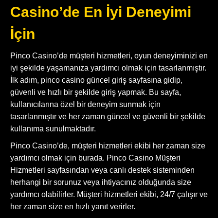
Casino’de En İyi Deneyimi
İçin
Pinco Casino’de müşteri hizmetleri, oyun deneyiminizi en
iyi şekilde yaşamanıza yardımcı olmak için tasarlanmıştır.
İlk adım, pinco casino güncel giriş sayfasına gidip,
güvenli ve hızlı bir şekilde giriş yapmak. Bu sayfa,
kullanıcılarına özel bir deneyim sunmak için
tasarlanmıştır ve her zaman güncel ve güvenli bir şekilde
kullanıma sunulmaktadır.
Pinco Casino’de, müşteri hizmetleri ekibi her zaman size
yardımcı olmak için burada. Pinco Casino Müşteri
Hizmetleri sayfasından veya canlı destek sisteminden
herhangi bir sorunuz veya ihtiyacınız olduğunda size
yardımcı olabilirler. Müşteri hizmetleri ekibi, 24/7 çalışır ve
her zaman size en hızlı yanıt verirler.