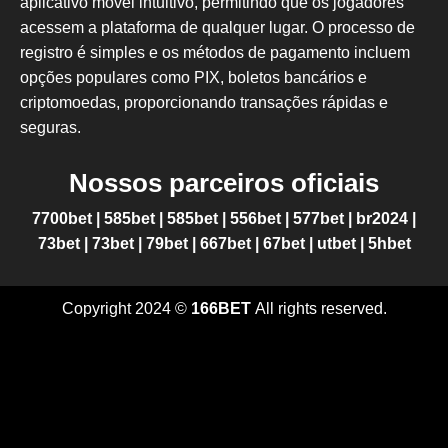
aplicativo móvel intuitivo, permitindo que os jogadores
acessem a plataforma de qualquer lugar. O processo de
registro é simples e os métodos de pagamento incluem
opções populares como PIX, boletos bancários e
criptomoedas, proporcionando transações rápidas e
seguras.
Nossos parceiros oficiais
7700bet
|
585bet
|
585bet
|
556bet
|
577bet
|
br2024
|
73bet
|
73bet
|
79bet
|
667bet
|
67bet
|
utbet
|
5hbet
Copyright 2024 ©
166BET
All rights reserved.