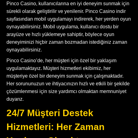
Pinco Casino, kullanıcılarına en iyi deneyim sunmak için
sürekli olarak geliştirilir ve yenilenir. Pinco Casino indir
sayfasından mobil uygulamayı indirerek, her yerden oyun
oynayabilirsiniz. Mobil uygulama, kullanıcı dostu bir
arayüze ve hızlı yüklemeye sahiptir, böylece oyun
deneyiminizi hiçbir zaman bozmadan istediğiniz zaman
oynayabilirsiniz.
Pinco Casino’de, her müşteri için özel bir yaklaşım
uygulamaktayız. Müşteri hizmetleri ekibimiz, her
müşteriye özel bir deneyim sunmak için çalışmaktadır.
Her sorununuzun ve ihtiyacınızın hızlı ve etkili bir şekilde
çözümlenmesi için size yardımcı olmaktan memnuniyet
duyarız.
24/7 Müşteri Destek
Hizmetleri: Her Zaman