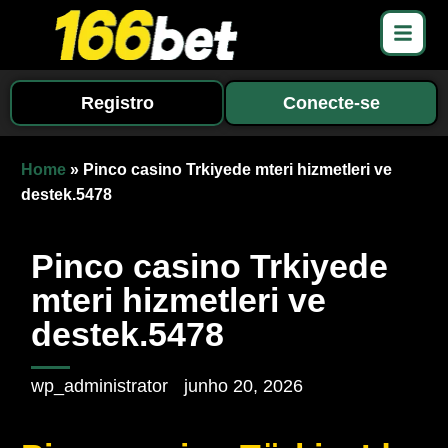
Registro
Conecte-se
Home
»
Pinco casino Trkiyede mteri hizmetleri ve
destek.5478
Pinco casino Trkiyede
mteri hizmetleri ve
destek.5478
wp_administrator
junho 20, 2026