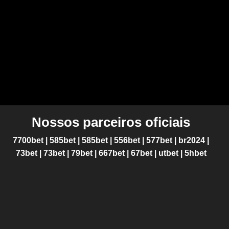
Nossos parceiros oficiais
7700bet
|
585bet
|
585bet
|
556bet
|
577bet
|
br2024
|
73bet
|
73bet
|
79bet
|
667bet
|
67bet
|
utbet
|
5hbet