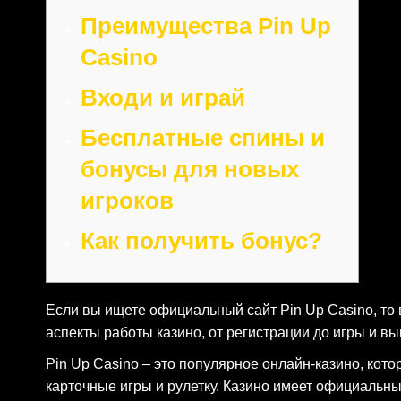
Преимущества Pin Up
Casino
Входи и играй
Бесплатные спины и
бонусы для новых
игроков
Как получить бонус?
Если вы ищете официальный сайт Pin Up Casino, то 
аспекты работы казино, от регистрации до игры и в
Pin Up Casino – это популярное онлайн-казино, кото
карточные игры и рулетку. Казино имеет официальны