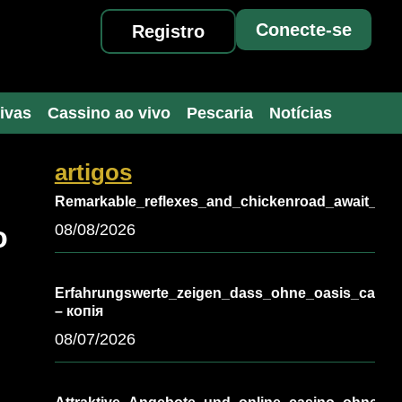
Conecte-se
Registro
ivas
Cassino ao vivo
Pescaria
Notícias
artigos
Remarkable_reflexes_and_chickenroad_await_endl
o
08/08/2026
Erfahrungswerte_zeigen_dass_ohne_oasis_casino_
– копія
08/07/2026