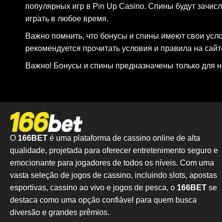
популярных игр в Pin Up Casino. Спины будут зачис
играть в любое время.
Важно помнить, что бонусы и спины имеют свои усло
рекомендуется прочитать условия и правила на сайте
Важно! Бонусы и спины предназначены только для н
O
166BET
é uma plataforma de cassino online de alta
qualidade, projetada para oferecer entretenimento seguro e
emocionante para jogadores de todos os níveis. Com uma
vasta seleção de jogos de cassino, incluindo slots, apostas
esportivas, cassino ao vivo e jogos de pesca, o
166BET
se
destaca como uma opção confiável para quem busca
diversão e grandes prêmios.