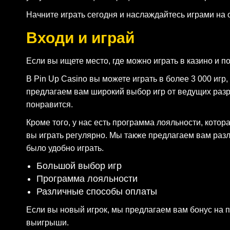
Начните играть сегодня и наслаждайтесь играми на 
Входи и играй
Если вы ищете место, где можно играть в казино и 
В Pin Up Casino вы можете играть в более 3 000 игр,
предлагаем вам широкий выбор игр от ведущих разра
понравится.
Кроме того, у нас есть программа лояльности, кото
вы играть регулярно. Мы также предлагаем вам раз
было удобно играть.
Большой выбор игр
Программа лояльности
Различные способы оплаты
Если вы новый игрок, мы предлагаем вам бонус на п
выигрыши.