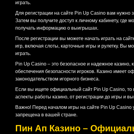
играть.
Для регистрации на сайте Pin Up Casino вам нужно 
Затем вы получите доступ к личному кабинету, где м
получать информацию о выигрышах.
После регистрации вы можете начать играть на сайт
игр, включая слоты, карточные игры и рулетку. Вы м
играть.
Pin Up Casino – это безопасное и надежное казино,
обеспечения безопасности игроков. Казино имеет о
законодательством игорного бизнеса.
Если вы ищете официальный сайт Pin Up Casino, то 
аспекты работы казино, от регистрации до игры и вы
Важно! Перед началом игры на сайте Pin Up Casino уб
запрещена в вашей стране.
Пин Ап Казино – Официаль