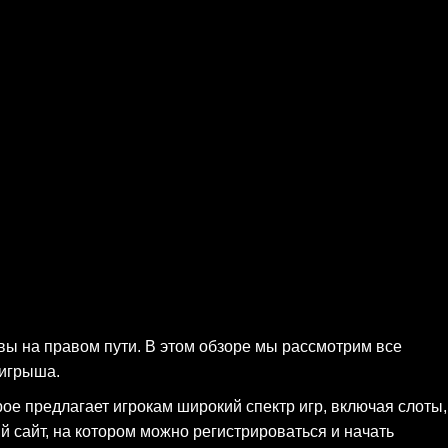
вы на правом пути. В этом обзоре мы рассмотрим все
ыигрыша.
рое предлагает игрокам широкий спектр игр, включая слоты,
й сайт, на котором можно регистрироваться и начать