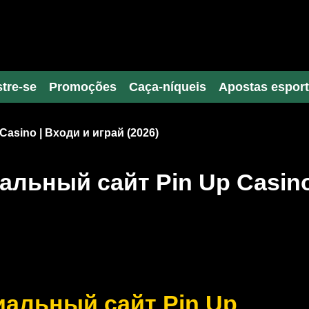
tre-se
Promoções
Caça-níqueis
Apostas esport
asino | Входи и играй (2026)
альный сайт Pin Up Casin
иальный сайт Pin Up