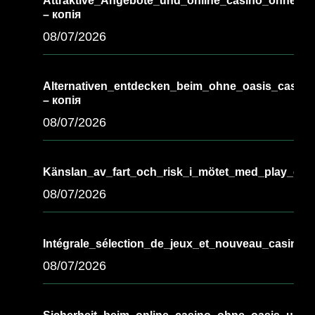
Attraktive_Angebote_und_online_casino_ohne_oa
– копія
08/07/2026
Alternativen_entdecken_beim_ohne_oasis_casino_
– копія
08/07/2026
Känslan_av_fart_och_risk_i_mötet_med_play_chic
08/07/2026
Intégrale_sélection_de_jeux_et_nouveau_casino_
08/07/2026