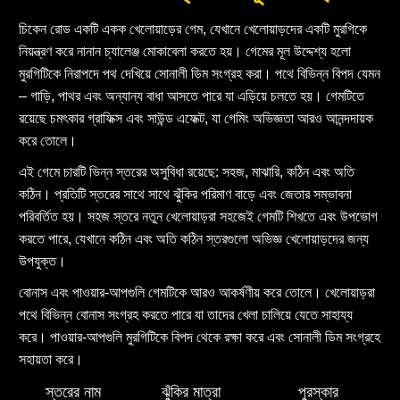
চিকেন রোড একটি একক খেলোয়াড়ের গেম, যেখানে খেলোয়াড়দের একটি মুরগিকে
নিয়ন্ত্রণ করে নানান চ্যালেঞ্জ মোকাবেলা করতে হয়। গেমের মূল উদ্দেশ্য হলো
মুরগিটিকে নিরাপদে পথ দেখিয়ে সোনালী ডিম সংগ্রহ করা। পথে বিভিন্ন বিপদ যেমন
– গাড়ি, পাথর এবং অন্যান্য বাধা আসতে পারে যা এড়িয়ে চলতে হয়। গেমটিতে
রয়েছে চমৎকার গ্রাফিক্স এবং সাউন্ড এফেক্ট, যা গেমিং অভিজ্ঞতা আরও আনন্দদায়ক
করে তোলে।
এই গেমে চারটি ভিন্ন স্তরের অসুবিধা রয়েছে: সহজ, মাঝারি, কঠিন এবং অতি
কঠিন। প্রতিটি স্তরের সাথে সাথে ঝুঁকির পরিমাণ বাড়ে এবং জেতার সম্ভাবনা
পরিবর্তিত হয়। সহজ স্তরে নতুন খেলোয়াড়রা সহজেই গেমটি শিখতে এবং উপভোগ
করতে পারে, যেখানে কঠিন এবং অতি কঠিন স্তরগুলো অভিজ্ঞ খেলোয়াড়দের জন্য
উপযুক্ত।
বোনাস এবং পাওয়ার-আপগুলি গেমটিকে আরও আকর্ষণীয় করে তোলে। খেলোয়াড়রা
পথে বিভিন্ন বোনাস সংগ্রহ করতে পারে যা তাদের খেলা চালিয়ে যেতে সাহায্য
করে। পাওয়ার-আপগুলি মুরগিটিকে বিপদ থেকে রক্ষা করে এবং সোনালী ডিম সংগ্রহে
সহায়তা করে।
স্তরের নাম
ঝুঁকির মাত্রা
পুরস্কার