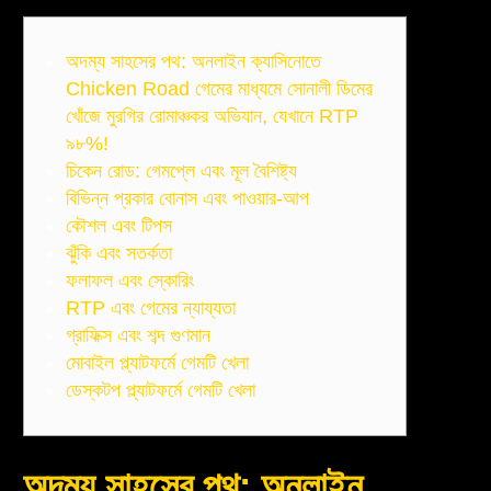
অদম্য সাহসের পথ: অনলাইন ক্যাসিনোতে
Chicken Road গেমের মাধ্যমে সোনালী ডিমের
খোঁজে মুরগির রোমাঞ্চকর অভিযান, যেখানে RTP
৯৮%!
চিকেন রোড: গেমপ্লে এবং মূল বৈশিষ্ট্য
বিভিন্ন প্রকার বোনাস এবং পাওয়ার-আপ
কৌশল এবং টিপস
ঝুঁকি এবং সতর্কতা
ফলাফল এবং স্কোরিং
RTP এবং গেমের ন্যায্যতা
গ্রাফিক্স এবং শব্দ গুণমান
মোবাইল প্ল্যাটফর্মে গেমটি খেলা
ডেস্কটপ প্ল্যাটফর্মে গেমটি খেলা
অদম্য সাহসের পথ: অনলাইন