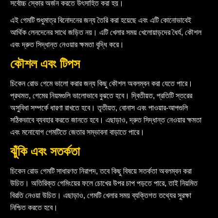
সর্বোচ্চ স্কোর অর্জন করতে উৎসাহিত করা হয়।
এই গেমটি শুধুমাত্র বিনোদনের জন্য তৈরি করা হয়েছে এবং এটি কোনোভাবেই
আর্থিক লেনদেনের সাথে জড়িত নয়। এটি খেলার সময় খেলোয়াড়দের ধৈর্য, কৌশল
এবং দ্রুত সিদ্ধান্ত নেওয়ার ক্ষমতা বৃদ্ধি করে।
কৌশল এবং টিপস
চিকেন রোড গেমে ভালো করার জন্য কিছু কৌশল অবলম্বন করা যেতে পারে।
প্রথমত, গেমের নিয়মগুলি ভালোভাবে বুঝতে হবে। দ্বিতীয়ত, প্রতিটি স্তরের
অসুবিধা সম্পর্কে ধারণা রাখতে হবে। তৃতীয়ত, বোনাস এবং পাওয়ার-আপগুলি
সঠিকভাবে ব্যবহার করতে জানতে হবে। এছাড়াও, দ্রুত সিদ্ধান্ত নেওয়ার ক্ষমতা
এবং মনোযোগ গেমটিতে জেতার সম্ভাবনা বাড়াতে পারে।
ঝুঁকি এবং সতর্কতা
চিকেন রোড গেমটি সাধারণত নিরাপদ, তবে কিছু বিষয়ে সতর্কতা অবলম্বন করা
উচিত। অতিরিক্ত গেমিংয়ের ফলে চোখের উপর চাপ পড়তে পারে, তাই নিয়মিত
বিরতি নেওয়া উচিত। এছাড়াও, গেমটি খেলার সময় ব্যক্তিগত তথ্যের সুরক্ষা
নিশ্চিত করতে হবে।