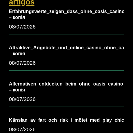
artigos
Erfahrungswerte_zeigen_dass_ohne_oasis_casino_vie
– копія
08/07/2026
Attraktive_Angebote_und_online_casino_ohne_oasis_
– копія
08/07/2026
Alternativen_entdecken_beim_ohne_oasis_casino_für_
– копія
08/07/2026
Känslan_av_fart_och_risk_i_mötet_med_play_chicken
08/07/2026