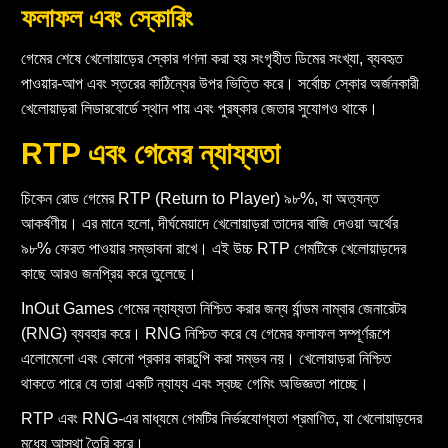
ফলাফল এবং স্কোরিং
গেমের শেষে খেলোয়াড়ের স্কোর গণনা করা হয় সংগৃহীত ডিমের সংখ্যা, ব্যবহৃত
পাওয়ার-আপ এবং স্তরের কাঠিন্যের উপর ভিত্তি করে। সর্বোচ্চ স্কোর অর্জনকারী
খেলোয়াড়রা লিডারবোর্ডে স্থান পায় এবং পুরষ্কার জেতার সুযোগও থাকে।
RTP এবং গেমের ন্যায্যতা
চিকেন রোড গেমের RTP (Return to Player) ৯৮%, যা অত্যন্ত
আকর্ষণীয়। এর মানে হলো, দীর্ঘমেয়াদে খেলোয়াড়রা তাদের বাজি দেওয়া অর্থের
৯৮% ফেরত পাওয়ার সম্ভাবনা রাখে। এই উচ্চ RTP গেমটিকে খেলোয়াড়দের
কাছে আরও জনপ্রিয় করে তুলেছে।
InOut Games গেমের ন্যায্যতা নিশ্চিত করার জন্য র্যান্ডম নাম্বার জেনারেটর
(RNG) ব্যবহার করে। RNG নিশ্চিত করে যে গেমের ফলাফল সম্পূর্ণরূপে
এলোমেলো এবং কোনো প্রকার কারচুপি করা সম্ভব নয়। খেলোয়াড়রা নিশ্চিত
থাকতে পারে যে তারা একটি ন্যায্য এবং স্বচ্ছ গেমিং অভিজ্ঞতা পাচ্ছে।
RTP এবং RNG-এর মাধ্যমে গেমটির নির্ভরযোগ্যতা প্রমাণিত, যা খেলোয়াড়দের
মধ্যে আস্থা তৈরি করে।