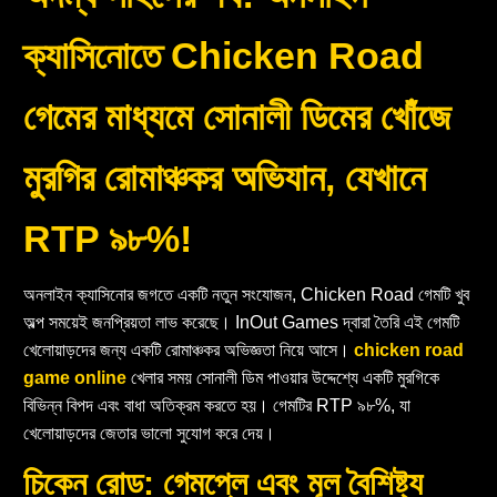
ক্যাসিনোতে Chicken Road
গেমের মাধ্যমে সোনালী ডিমের খোঁজে
মুরগির রোমাঞ্চকর অভিযান, যেখানে
RTP ৯৮%!
অনলাইন ক্যাসিনোর জগতে একটি নতুন সংযোজন, Chicken Road গেমটি খুব
অল্প সময়েই জনপ্রিয়তা লাভ করেছে। InOut Games দ্বারা তৈরি এই গেমটি
খেলোয়াড়দের জন্য একটি রোমাঞ্চকর অভিজ্ঞতা নিয়ে আসে।
chicken road
game online
খেলার সময় সোনালী ডিম পাওয়ার উদ্দেশ্যে একটি মুরগিকে
বিভিন্ন বিপদ এবং বাধা অতিক্রম করতে হয়। গেমটির RTP ৯৮%, যা
খেলোয়াড়দের জেতার ভালো সুযোগ করে দেয়।
চিকেন রোড: গেমপ্লে এবং মূল বৈশিষ্ট্য