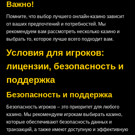
Важно!
Помните, что выбор лучшего онлайн-казино зависит
от ваших предпочтений и потребностей. Мы
рекомендуем вам рассмотреть несколько казино и
выбрать то, которое лучше всего подходит вам.
Условия для игроков:
лицензии, безопасность и
поддержка
Безопасность и поддержка
Безопасность игроков – это приоритет для любого
казино. Мы рекомендуем игрокам выбирать казино,
которые обеспечивают безопасность данных и
транзакций, а также имеют доступную и эффективную