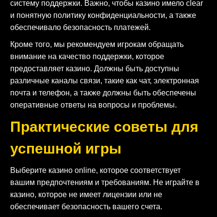
систему поддержки. Важно, чтобы казино имело clear
и понятную политику конфиденциальности, а также
обеспечивало безопасность платежей.
Кроме того, мы рекомендуем игрокам обращать
внимание на качество поддержки, которое
предоставляет казино. Должны быть доступны
различные каналы связи, такие как чат, электронная
почта и телефон, а также должны быть обеспечены
оперативные ответы на вопросы и проблемы.
Практические советы для
успешной игры
Выберите казино online, которое соответствует
вашим предпочтениям и требованиям. Не играйте в
казино, которое не имеет лицензии или не
обеспечивает безопасность вашего счета.