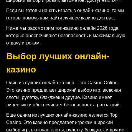
широкий выбор игровых автоматов, доступных 24/7.
Если вы готовы начать играть в онлайн-казино, то мы
готовы помочь вам найти лучшее казино для вас.
Ниже мы рассмотрим топ-казино онлайн 2026 года,
которые обеспечивают безопасность и максимальную
отдачу игрокам.
Выбор лучших онлайн-
казино
Один из лучших онлайн-казино – это Casino Online.
Это казино предлагает широкий выбор игр, включая
слоты, рулетку, блэкджек и другие. Казино имеет
лицензию и обеспечивает безопасность транзакций.
Еще одним из лучших онлайн-казино является Top
Casino. Это казино предлагает игрокам широкий
выбор игр, включая слоты, рулетку, блэкджек и другие.