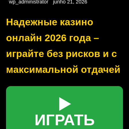
wp_administrator
junho 21, 2026
Надежные казино
онлайн 2026 года –
играйте без рисков и с
максимальной отдачей
▶️
ИГРАТЬ