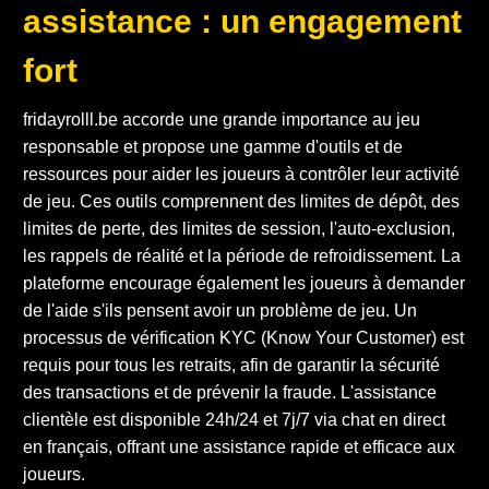
assistance : un engagement
fort
fridayrolll.be accorde une grande importance au jeu
responsable et propose une gamme d'outils et de
ressources pour aider les joueurs à contrôler leur activité
de jeu. Ces outils comprennent des limites de dépôt, des
limites de perte, des limites de session, l'auto-exclusion,
les rappels de réalité et la période de refroidissement. La
plateforme encourage également les joueurs à demander
de l'aide s'ils pensent avoir un problème de jeu. Un
processus de vérification KYC (Know Your Customer) est
requis pour tous les retraits, afin de garantir la sécurité
des transactions et de prévenir la fraude. L'assistance
clientèle est disponible 24h/24 et 7j/7 via chat en direct
en français, offrant une assistance rapide et efficace aux
joueurs.