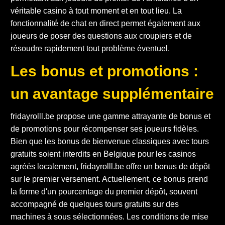
véritable casino à tout moment et en tout lieu. La
fonctionnalité de chat en direct permet également aux
joueurs de poser des questions aux croupiers et de
résoudre rapidement tout problème éventuel.
Les bonus et promotions :
un avantage supplémentaire
fridayrolll.be propose une gamme attrayante de bonus et
de promotions pour récompenser ses joueurs fidèles.
Bien que les bonus de bienvenue classiques avec tours
gratuits soient interdits en Belgique pour les casinos
agréés localement, fridayrolll.be offre un bonus de dépôt
sur le premier versement. Actuellement, ce bonus prend
la forme d'un pourcentage du premier dépôt, souvent
accompagné de quelques tours gratuits sur des
machines à sous sélectionnées. Les conditions de mise