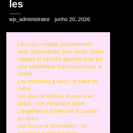
les
wp_administrator
junho 20, 2026
Lévasion virtuelle passionnante
avec fridayrolll.be, jeux variés, gains
rapides et sécurité garantie pour les
Une ludothèque impressionnante et
variée
Les machines à sous : le cœur de
l'offre
Les jeux de table et le casino en
direct : une immersion totale
L'expérience immersive du casino
en direct
Les bonus et promotions : un