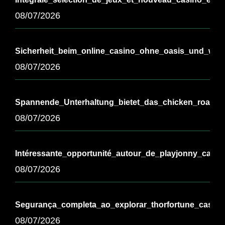
08/07/2026
Sicherheit_beim_online_casino_ohne_oasis_und_wicht
08/07/2026
Spannende_Unterhaltung_bietet_das_chicken_road_
08/07/2026
Intéressante_opportunité_autour_de_playjonny_casi
08/07/2026
Segurança_completa_ao_explorar_thorfortune_casino
08/07/2026