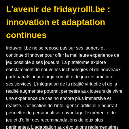
L'avenir de fridayrolll.be :
innovation et adaptation
continues
fridayrolll.be ne se repose pas sur ses lauriers et
continue d'innover pour offrir la meilleure expérience de
jeu possible à ses joueurs. La plateforme explore
constamment de nouvelles technologies et de nouveaux
partenariats pour élargir son offre de jeux et améliorer
ses services. L'intégration de la réalité virtuelle et de la
réalité augmentée pourrait permettre aux joueurs de vivre
une expérience de casino encore plus immersive et
réaliste. L'utilisation de l'intelligence artificielle pourrait
permettre de personnaliser davantage l'expérience de
jeu et d'offrir des recommandations de jeux plus
pertinentes. L'adaptation aux évolutions réglementaires