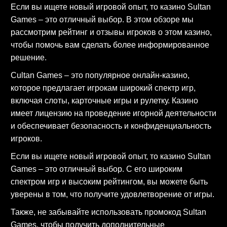
Если вы ищете новый игровой опыт, то казино Sultan
Games – это отличный выбор. В этом обзоре мы
рассмотрим рейтинг и отзывы игроков о этом казино,
чтобы помочь вам сделать более информированное
решение.
Сultan Games – это популярное онлайн-казино,
которое предлагает игрокам широкий спектр игр,
включая слоты, карточные игры и рулетку. Казино
имеет лицензию на проведение игорной деятельности
и обеспечивает безопасность и конфиденциальность
игроков.
Если вы ищете новый игровой опыт, то казино Sultan
Games – это отличный выбор. С его широким
спектром игр и высоким рейтингом, вы можете быть
уверены в том, что получите удовлетворение от игры.
Также, не забывайте использовать промокод Sultan
Games, чтобы получить дополнительные