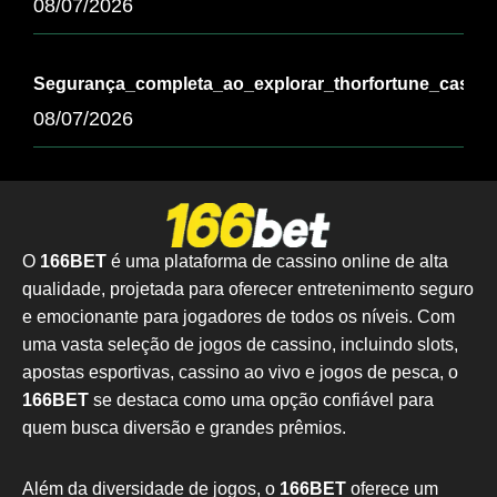
08/07/2026
Segurança_completa_ao_explorar_thorfortune_casino
08/07/2026
O
166BET
é uma plataforma de cassino online de alta
qualidade, projetada para oferecer entretenimento seguro
e emocionante para jogadores de todos os níveis. Com
uma vasta seleção de jogos de cassino, incluindo slots,
apostas esportivas, cassino ao vivo e jogos de pesca, o
166BET
se destaca como uma opção confiável para
quem busca diversão e grandes prêmios.
Além da diversidade de jogos, o
166BET
oferece um