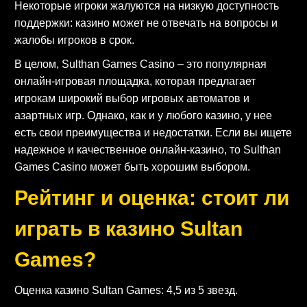
Некоторые игроки жалуются на низкую доступность
поддержки: казино может не отвечать на вопросы и
жалобы игроков в срок.
В целом, Sulthan Games Casino – это популярная
онлайн-игровая площадка, которая предлагает
игрокам широкий выбор игровых автоматов и
азартных игр. Однако, как и у любого казино, у нее
есть свои преимущества и недостатки. Если вы ищете
надежное и качественное онлайн-казино, то Sulthan
Games Casino может быть хорошим выбором.
Рейтинг и оценка: стоит ли
играть в казино Sultan
Games?
Оценка казино Sultan Games: 4,5 из 5 звезд.