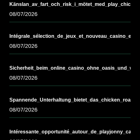
Känslan_av_fart_och_risk_i_mötet_med_play_chicken
08/07/2026
Intégrale_sélection_de_jeux_et_nouveau_casino_en_l
08/07/2026
Sicherheit_beim_online_casino_ohne_oasis_und_wicht
08/07/2026
Spannende_Unterhaltung_bietet_das_chicken_road_
08/07/2026
Intéressante_opportunité_autour_de_playjonny_casi