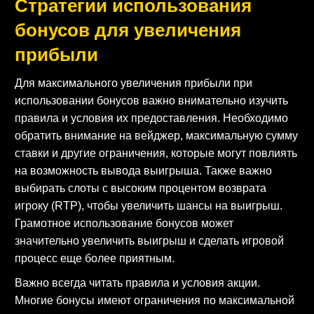
Стратегии использования
бонусов для увеличения
прибыли
Для максимального увеличения прибыли при
использовании бонусов важно внимательно изучить
правила и условия их предоставления. Необходимо
обратить внимание на вейджер, максимальную сумму
ставки и другие ограничения, которые могут повлиять
на возможность вывода выигрыша. Также важно
выбирать слоты с высоким процентом возврата
игроку (RTP), чтобы увеличить шансы на выигрыш.
Грамотное использование бонусов может
значительно увеличить выигрыш и сделать игровой
процесс еще более приятным.
Важно всегда читать правила и условия акции.
Многие бонусы имеют ограничения по максимальной