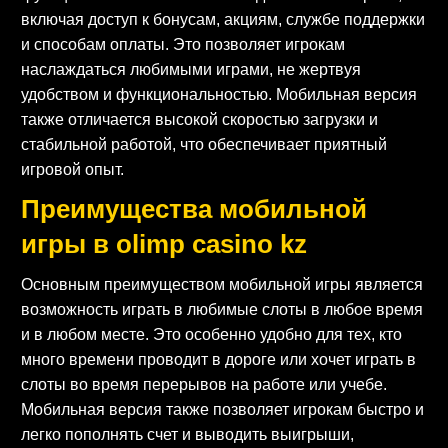
включая доступ к бонусам, акциям, службе поддержки
и способам оплаты. Это позволяет игрокам
наслаждаться любимыми играми, не жертвуя
удобством и функциональностью. Мобильная версия
также отличается высокой скоростью загрузки и
стабильной работой, что обеспечивает приятный
игровой опыт.
Преимущества мобильной
игры в olimp casino kz
Основным преимуществом мобильной игры является
возможность играть в любимые слоты в любое время
и в любом месте. Это особенно удобно для тех, кто
много времени проводит в дороге или хочет играть в
слоты во время перерывов на работе или учебе.
Мобильная версия также позволяет игрокам быстро и
легко пополнять счет и выводить выигрыши,