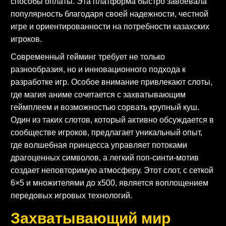
способы оплаты. Эта платформа быстро завоевала
популярность благодаря своей надежности, честной
игре и ориентированности на потребности казахских
игроков.
Современный гейминг требует не только
разнообразия, но и инновационного подхода к
разработке игр. Особое внимание привлекают слоты,
где магия аниме сочетается с захватывающим
геймплеем и возможностью сорвать крупный куш.
Один из таких слотов, который активно обсуждается в
сообществе игроков, предлагает уникальный опыт,
где волшебная принцесса управляет потоками
драгоценных символов, а легкий поп-синти-мотив
создает неповторимую атмосферу. Этот слот, с сеткой
6×5 и множителями до x500, является воплощением
передовых игровых технологий.
Захватывающий мир