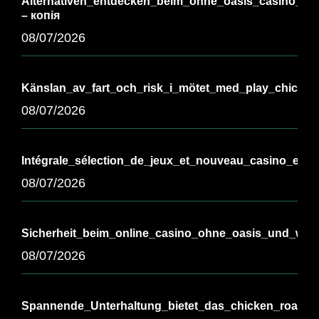
Alternativen_entdecken_beim_ohne_oasis_casino_für_
– копія
08/07/2026
Känslan_av_fart_och_risk_i_mötet_med_play_chicken
08/07/2026
Intégrale_sélection_de_jeux_et_nouveau_casino_en_l
08/07/2026
Sicherheit_beim_online_casino_ohne_oasis_und_wicht
08/07/2026
Spannende_Unterhaltung_bietet_das_chicken_road_