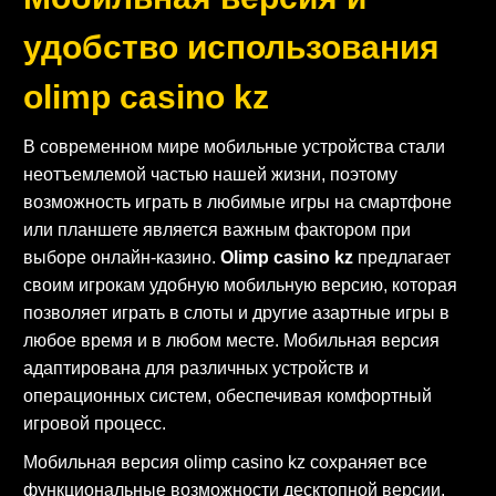
удобство использования
olimp casino kz
В современном мире мобильные устройства стали
неотъемлемой частью нашей жизни, поэтому
возможность играть в любимые игры на смартфоне
или планшете является важным фактором при
выборе онлайн-казино.
Olimp casino kz
предлагает
своим игрокам удобную мобильную версию, которая
позволяет играть в слоты и другие азартные игры в
любое время и в любом месте. Мобильная версия
адаптирована для различных устройств и
операционных систем, обеспечивая комфортный
игровой процесс.
Мобильная версия olimp casino kz сохраняет все
функциональные возможности десктопной версии,