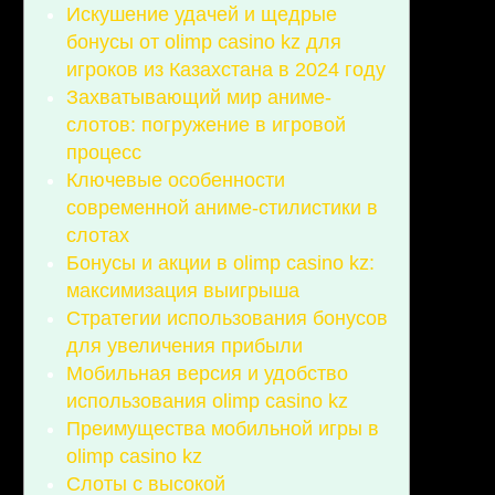
Искушение удачей и щедрые
бонусы от olimp casino kz для
игроков из Казахстана в 2024 году
Захватывающий мир аниме-
слотов: погружение в игровой
процесс
Ключевые особенности
современной аниме-стилистики в
слотах
Бонусы и акции в olimp casino kz:
максимизация выигрыша
Стратегии использования бонусов
для увеличения прибыли
Мобильная версия и удобство
использования olimp casino kz
Преимущества мобильной игры в
olimp casino kz
Слоты с высокой