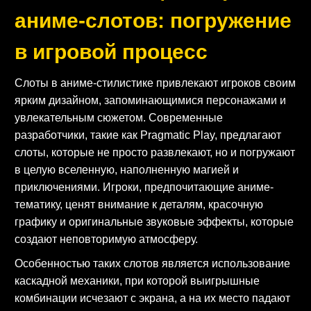
аниме-слотов: погружение
в игровой процесс
Слоты в аниме-стилистике привлекают игроков своим
ярким дизайном, запоминающимися персонажами и
увлекательным сюжетом. Современные
разработчики, такие как Pragmatic Play, предлагают
слоты, которые не просто развлекают, но и погружают
в целую вселенную, наполненную магией и
приключениями. Игроки, предпочитающие аниме-
тематику, ценят внимание к деталям, красочную
графику и оригинальные звуковые эффекты, которые
создают неповторимую атмосферу.
Особенностью таких слотов является использование
каскадной механики, при которой выигрышные
комбинации исчезают с экрана, а на их место падают