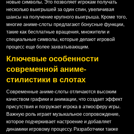
новые символы. Это позволяет игрокам получать
несколько выигрышей за один спин, увеличивая
шансы на получение крупного выигрыша. Кроме того,
многие аниме-слоты предлагают бонусные функции,
такие как бесплатные вращения, множители и
специальные символы, которые делают игровой
процесс еще более захватывающим.
Ключевые особенности
современной аниме-
стилистики в слотах
Современные аниме-слоты отличаются высоким
качеством графики и анимации, что создает эффект
присутствия и погружает игрока в атмосферу игры.
Важную роль играет музыкальное сопровождение,
которое подчеркивает настроение и добавляет
динамики игровому процессу. Разработчики также