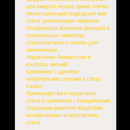
для каждого игрока прямо сейчас
Захватывающий подводный мир
слота: детализация геймплея
Особенности бонусных функций и
специальных символов
Стратегии игры и советы для
начинающих
Управление банкроллом и
контроль эмоций
Сравнение с другими
популярными слотами в Olimp
Casino
Преимущества и недостатки
слота в сравнении с конкурентами
Тенденции развития индустрии
онлайн-казино и перспективы
слота