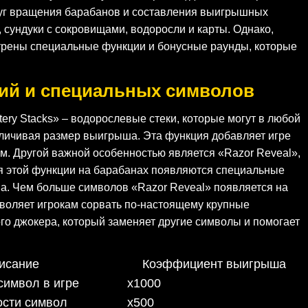
круг вращения барабанов и составления выигрышных
, сундуки с сокровищами, водоросли и карты. Однако,
трены специальные функции и бонусные раунды, которые
ий и специальных символов
ry Stacks» – водорослевые стеки, которые могут в любой
личивая размер выигрыша. Эта функция добавляет игре
м. Другой важной особенностью является «Razor Reveal»,
мя этой функции на барабанах появляются специальные
. Чем больше символов «Razor Reveal» появляется на
зволяет игрокам сорвать по-настоящему крупные
го джокера, который заменяет другие символы и помогает
исание
Коэффициент выигрыша
имвол в игре
x1000
ости символ
x500