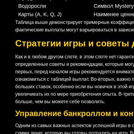
Водоросли
Символ Mystery
Карты (A, K, Q, J)
Наименее ценн
Таблица выше демонстрирует примерные коэффицие
фактические выплаты могут варьироваться в зависи
Стратегии игры и советы
Как и в любом другом слоте, в этом слоте нет гара
определенные советы и рекомендации, которые могу
первых, перед началом игры рекомендуется внимател
ознакомиться с таблицей выплат. Во-вторых, важно 
больших ставок, особенно если вы новичок в этой и
увеличивать их по мере приобретения опыта. В-трет
больше, чем вы можете себе позволить.
Управление банкроллом и ко
Одним из самых важных аспектов успешной игры в с
сумма денег, которую вы готовы потратить на игру. 