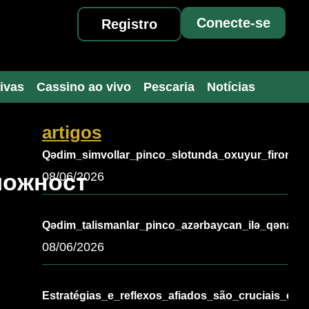
Conecte-se
Registro
ivas
Cassino ao vivo
Pescaria
Notícias
artigos
Qədim_simvollar_pinco_slotunda_oxuyur_fironları
можност
08/06/2026
Qədim_talismanlar_pinco_azərbaycan_ilə_qənaət_ed
08/06/2026
Estratégias_e_reflexos_afiados_são_cruciais_em