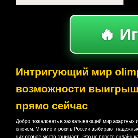
🔥 И
Интригующий мир olim
возможности выигрыша
прямо сейчас
Добро пожаловать в захватывающий мир азартных игр
ключом. Многие игроки в России выбирают надежные
них особое место занимает
. Это не просто онлайн-