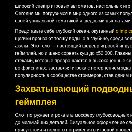
широкий спектр игровых автоматов, настольных иг
Сегодня мы погрузимся в мир одного из самых попу
своей уникальной тематикой и щедрыми выплатами.
Представьте себе глубокий океан, окутанный
olimp c
щелчки пронзают толщу воды, а в глубине, среди во
акулы. Этот слот – настоящий шедевр игровой инду
геймплей, но и шанс сорвать куш до x50 000. Главны
стеками, которые превращаются в высокоценные си
во фриспинах, заставляя игрока с нетерпением ждат
популярность в сообществе стримеров, став одним 
Захватывающий подводны
геймплея
Слот погружает игрока в атмосферу глубоководных 
до мельчайших деталей. Визуальное оформление сл
присутствия и полного погружения в игровой процес