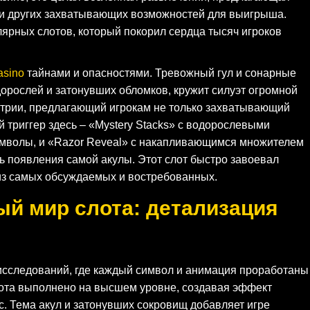
р и других захватывающих возможностей для выигрыша.
лярных слотов, который покорил сердца тысяч игроков
asino
тайнами и опасностями. Тревожный гул и сонарные
дорослей и затонувших обломков, кружит силуэт огромной
стрии, предлагающий игрокам не только захватывающий
й триггер здесь – «Mystery Stacks» с водорослевыми
мволы, и «Razor Reveal» с накапливающимся множителем
ь появления самой акулы. Этот слот быстро завоевал
из самых обсуждаемых и востребованных.
й мир слота: детализация
исследований, где каждый символ и анимация проработаны
ота выполнено на высшем уровне, создавая эффект
с. Тема акул и затонувших сокровищ добавляет игре