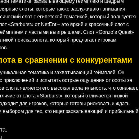
льной тематике, захватывающему геймплею и щедрым
пулярные слоты, которые также заслуживают внимания.
ссический слот с египетской тематикой, который пользуется
т «Starburst» от NetEnt – это яркий и красочный слот с
 геймплеем и частыми выигрышами. Слот «Gonzo’s Quest»
атикой поиска золота, который предлагает игрокам
лов.
лота в сравнении с конкурентами
 уникальная тематика и захватывающий геймплей. Он
ых приключений и испытать острые ощущения от охоты за
 слота является его высокая волатильность, что означает,
личие от слота «Starburst», который отличается низкой
дходит для игроков, которые готовы рисковать и ждать
ным выбором для тех, кто ищет захватывающий и прибыльный
та.
ы.