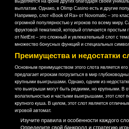
выделяется на фоне других благодаря своей уника
выплатам. Однако, в Olimp Casino есть и другие по
Например, слот «Book of Ra» от Novomatic – это кла
огромной популярностью у игроков по всему миру. Сло
фруктовой тематикой, который отличается простым
от NetEnt – это сложный и увлекательный слот с тем
множество бонусных функций и специальных симво
Преимущества и недостатки с
Основным преимуществом этого слота является его
предлагает игрокам погрузиться в мир глубоководн
крупными выигрышами. Однако, одним из недостатков
что выигрыши могут быть редкими, но крупными. В от
волатильностью и частыми выигрышами, этот слот по
крупного куша. В целом, этот слот является отлич
игровой автомат.
Изучите правила и особенности каждого сло
Определите свой банкролл и стратегию игр