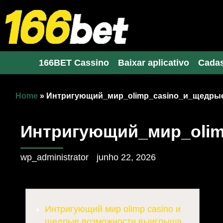
166BET Cassino
Baixar aplicativo
Cadas
Home
»
Интригующий_мир_olimp_casino_и_щедры
Интригующий_мир_oli
wp_administrator
junho 22, 2026
Интригующий мир olimp casino и
щедрые возможности выигрыша