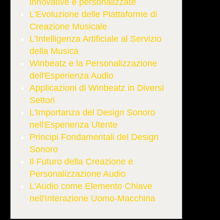
innovative e personalizzate
L'Evoluzione delle Piattaforme di
Creazione Musicale
L'Intelligenza Artificiale al Servizio
della Musica
Winbeatz e la Personalizzazione
dell'Esperienza Audio
Applicazioni di Winbeatz in Diversi
Settori
L'Importanza del Design Sonoro
nell'Esperienza Utente
Principi Fondamentali del Design
Sonoro
Il Futuro della Creazione e
Personalizzazione Audio
L'Audio come Elemento Chiave
nell'Interazione Uomo-Macchina