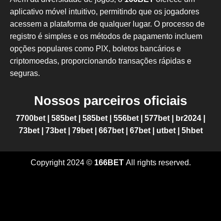
aplicativo móvel intuitivo, permitindo que os jogadores
acessem a plataforma de qualquer lugar. O processo de
registro é simples e os métodos de pagamento incluem
opções populares como PIX, boletos bancários e
criptomoedas, proporcionando transações rápidas e
seguras.
Nossos parceiros oficiais
7700bet
|
585bet
|
585bet
|
556bet
|
577bet
|
br2024
|
73bet
|
73bet
|
79bet
|
667bet
|
67bet
|
utbet
|
5hbet
Copyright 2024 ©
166BET
All rights reserved.