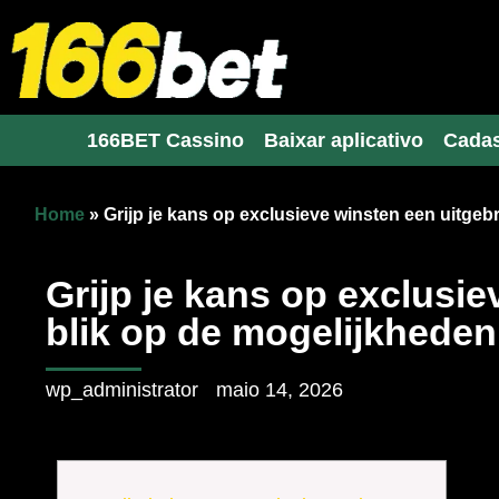
166BET Cassino
Baixar aplicativo
Cadas
Home
»
Grijp je kans op exclusieve winsten een uitge
Grijp je kans op exclusie
blik op de mogelijkhede
wp_administrator
maio 14, 2026