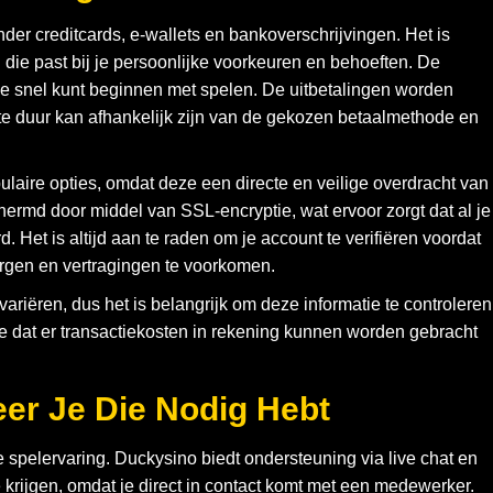
er creditcards, e-wallets en bankoverschrijvingen. Het is
die past bij je persoonlijke voorkeuren en behoeften. De
je snel kunt beginnen met spelen. De uitbetalingen worden
cte duur kan afhankelijk zijn van de gekozen betaalmethode en
ulaire opties, omdat deze een directe en veilige overdracht van
ermd door middel van SSL-encryptie, wat ervoor zorgt dat al je
. Het is altijd aan te raden om je account te verifiëren voordat
orgen en vertragingen te voorkomen.
riëren, dus het is belangrijk om deze informatie te controleren
 dat er transactiekosten in rekening kunnen worden gebracht
er Je Die Nodig Hebt
e spelervaring. Duckysino biedt ondersteuning via live chat en
e krijgen, omdat je direct in contact komt met een medewerker.