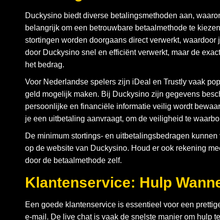
Duckysino biedt diverse betalingsmethoden aan, waarond
belangrijk om een betrouwbare betaalmethode te kiezen 
stortingen worden doorgaans direct verwerkt, waardoor 
door Duckysino snel en efficiënt verwerkt, maar de exa
het bedrag.
Voor Nederlandse spelers zijn iDeal en Trustly vaak pop
geld mogelijk maken. Bij Duckysino zijn gegevens besch
persoonlijke en financiële informatie veilig wordt bewaard
je een uitbetaling aanvraagt, om de veiligheid te waarb
De minimum stortings- en uitbetalingsbedragen kunnen va
op de website van Duckysino. Houd er ook rekening mee
door de betaalmethode zelf.
Klantenservice: Hulp Wanne
Een goede klantenservice is essentieel voor een prettig
e-mail. De live chat is vaak de snelste manier om hulp t