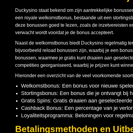
Duckysino staat bekend om zijn aantrekkelijke bonuss
een royale welkomstbonus, bestaande uit een stortingsb
deze bonussen goed te lezen, zoals de inzetvereisten en
verwacht wordt voordat je de bonus accepteert.
Naast de welkomstbonus biedt Duckysino regelmatig te
bijvoorbeeld reload bonussen zijn, waarbij je een bonus o
bonussen, waarmee je gratis kunt draaien aan geselec
competities georganiseerd, waarbij je prijzen kunt winnen
Hieronder een overzicht van de veel voorkomende soor
Welkomstbonus: Een bonus voor nieuwe spelers 
Stortingsbonus: Een bonus die je ontvangt bij h
Gratis Spins: Gratis draaien aan geselecteerd
Cashback Bonus: Een percentage van je verlore
Loyaliteitsprogramma: Beloningen voor regelma
Betalingsmethoden en Uitbe