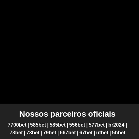
Nossos parceiros oficiais
7700bet
|
585bet
|
585bet
|
556bet
|
577bet
|
br2024
|
73bet
|
73bet
|
79bet
|
667bet
|
67bet
|
utbet
|
5hbet