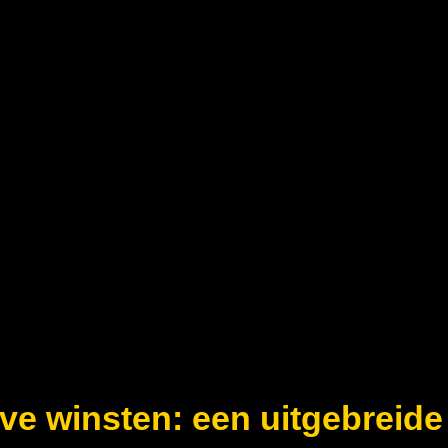
eve winsten: een uitgebreide