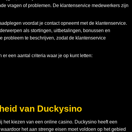
ende vragen of problemen. De klantenservice medewerkers zijn
raadplegen voordat je contact opneemt met de klantenservice.
derwerpen als stortingen, uitbetalingen, bonussen en
e probleem te beschrijven, zodat de klantenservice
er een aantal criteria waar je op kunt letten:
rheid van Duckysino
ij het kiezen van een online casino. Duckysino heeft een
 waardoor het aan strenge eisen moet voldoen op het gebied