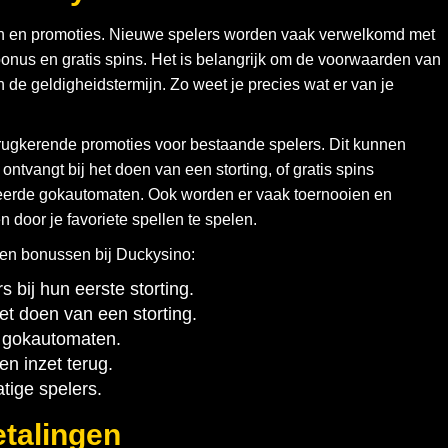
en en promoties. Nieuwe spelers worden vaak verwelkomd met
onus en gratis spins. Het is belangrijk om de voorwaarden van
 de geldigheidstermijn. Zo weet je precies wat er van je
rugkerende promoties voor bestaande spelers. Dit kunnen
ntvangt bij het doen van een storting, of gratis spins
teerde gokautomaten. Ook worden er vaak toernooien en
 door je favoriete spellen te spelen.
ten bonussen bij Duckysino:
bij hun eerste storting.
et doen van een storting.
e gokautomaten.
n inzet terug.
tige spelers.
talingen