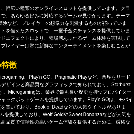
携し、幅広い種類のオンラインスロットを提供しています。クラ
まで、あらゆる好みに対応するゲームが見つかります。テーマ
冒険など、プレイヤーの想像力を刺激するものが揃っていま
ットを備えたスロットで、一攫千金のチャンスを提供していま
ンドエフェクトにより、臨場感あふれるゲーム体験を実現して
り、プレイヤーは常に新鮮なエンターテイメントを楽しむことが
の特徴
aming、Play'n GO、Pragmatic Playなど、業界をリード
デザインと高品質なグラフィックで知られており、Starburst
ます。Microgamingは、業界で最も長い歴史を持つプロバイダー
ジャックポットゲームを提供しています。Play'n GOは、モバイ
いており、Book of Deadなどの人気タイトルがありま
を提供しており、Wolf GoldやSweet Bonanzaなどが人気を
に高品質で信頼性の高いゲーム体験を提供するために、厳格な