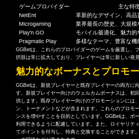
ゲームプロバイダー
主な特
NetEnt
革新的なデザイン、高品
Microgaming
業界最長の歴史、大規模
Play'n GO
モバイル最適化、魅力的
Pragmatic Play
多様なテーマ、豊富な機
GGBetは、これらのプロバイダーのゲームを厳選し
択肢は常に拡大しており、プレイヤーは常に新しい発
魅力的なボーナスとプロモ
GGBetは、新規プレイヤーと既存プレイヤーの両方
す。新規プレイヤー向けのウェルカムボーナスは、初
供します。既存プレイヤー向けのプロモーションには
ン、トーナメントなどが含まれます。これらのプロモ
ンスを増やすことを目的としています。GGBetは、
利用できるように配慮しています。また、ロイヤリテ
てポイントを付与し、特典と交換することができます