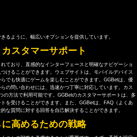
択できるように、幅広いオプションを提供しています。
とカスタマーサポート
計されており、直感的なインターフェースと明確なナビゲーショ
見つけることができます。ウェブサイトは、モバイルデバイス
らでも快適にゲームを楽しむことができます。GGBetは、優
からの問い合わせには、迅速かつ丁寧に対応しています。カス
つの方法で利用可能です。GGBetのカスタマーサポートは、多
を受けることができます。また、GGBetは、FAQ（よくあ
般的な質問に対する回答を自己解決することができます。
らに高めるための戦略