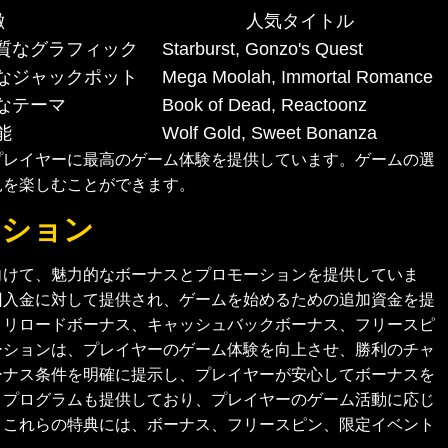
徴
人気タイトル
質なグラフィック
Starburst, Gonzo's Quest
なジャックポット
Mega Moolah, Immortal Romance
なテーマ
Book of Dead, Reactoonz
能
Wolf Gold, Sweet Bonanza
、プレイヤーに最高のゲーム体験を提供しています。ゲームの選
見を楽しむことができます。
ーション
に向けて、魅力的なボーナスとプロモーションを提供していま
回入金に対して提供され、ゲームを始めるための追加資金を提
、リロードボーナス、キャッシュバックボーナス、フリースピ
ーションは、プレイヤーのゲーム体験を向上させ、勝利のチャ
ボーナス条件を明確に提示し、プレイヤーが安心してボーナスを
ィプログラムも提供しており、プレイヤーのゲーム活動に応じ
。これらの特典には、ボーナス、フリースピン、限定イベント