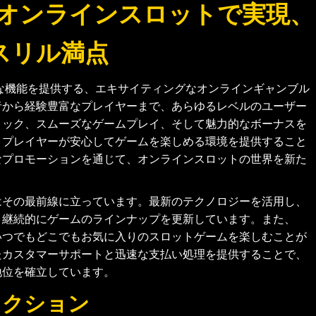
t オンラインスロットで実現、
スリル満点
な機能を提供する、エキサイティングなオンラインギャンブル
者から経験豊富なプレイヤーまで、あらゆるレベルのユーザー
ィック、スムーズなゲームプレイ、そして魅力的なボーナスを
し、プレイヤーが安心してゲームを楽しめる環境を提供すること
なプロモーションを通じて、オンラインスロットの世界を新た
tはその最前線に立っています。最新のテクノロジーを活用し、
、継続的にゲームのラインナップを更新しています。また、
、いつでもどこでもお気に入りのスロットゲームを楽しむことが
たカスタマーサポートと迅速な支払い処理を提供することで、
地位を確立しています。
レクション