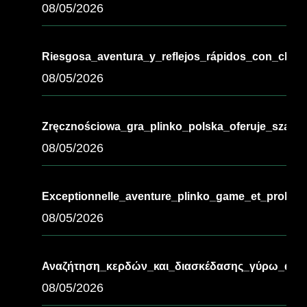
08/05/2026
Riesgosa_aventura_y_reflejos_rápidos_con_chic
08/05/2026
Zręcznościowa_gra_plinko_polska_oferuje_szans
08/05/2026
Exceptionnelle_aventure_plinko_game_et_probab
08/05/2026
Αναζήτηση_κερδών_και_διασκέδασης_γύρω_από_
08/05/2026