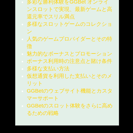
多彩な勝利体験をGGBet オンライ
ンスロットで実現、最新ゲームと高
還元率でスリル満点
多様なスロットゲームのコレクショ
ン
人気のゲームプロバイダーとその特
徴
魅力的なボーナスとプロモーション
ボーナス利用時の注意点と賭け条件
多様な支払い方法
仮想通貨を利用した支払いとそのメ
リット
GGBetのウェブサイト機能とカスタ
マーサポート
GGBetのスロット体験をさらに高め
るための戦略