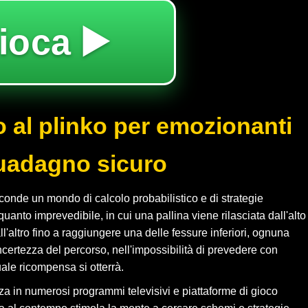
ioca ▶️
o al plinko per emozionanti
guadagno sicuro
conde un mondo di calcolo probabilistico e di strategie
quanto imprevedibile, in cui una pallina viene rilasciata dall'alto
all'altro fino a raggiungere una delle fessure inferiori, ognuna
ncertezza del percorso, nell'impossibilità di prevedere con
ale ricompensa si otterrà.
a in numerosi programmi televisivi e piattaforme di gioco