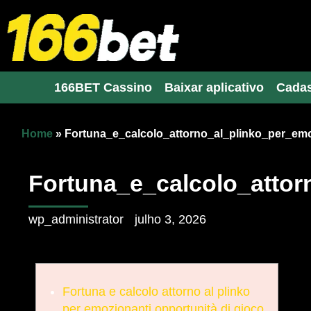
166BET Cassino
Baixar aplicativo
Cadas
Home
»
Fortuna_e_calcolo_attorno_al_plinko_per_em
Fortuna_e_calcolo_atto
wp_administrator
julho 3, 2026
Fortuna e calcolo attorno al plinko
per emozionanti opportunità di gioco