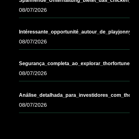
Spannende_Unterhaltung_bietet_das_chicken_ro
08/07/2026
Intéressante_opportunité_autour_de_playjonny_c
08/07/2026
Segurança_completa_ao_explorar_thorfortune_ca
08/07/2026
Análise_detalhada_para_investidores_com_thorf
08/07/2026