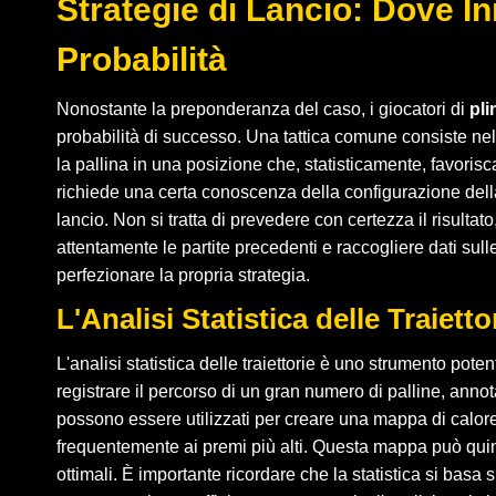
Strategie di Lancio: Dove In
Probabilità
Nonostante la preponderanza del caso, i giocatori di
pli
probabilità di successo. Una tattica comune consiste nell
la pallina in una posizione che, statisticamente, favorisc
richiede una certa conoscenza della configurazione della
lancio. Non si tratta di prevedere con certezza il risultat
attentamente le partite precedenti e raccogliere dati sulle
perfezionare la propria strategia.
L'Analisi Statistica delle Traietto
L'analisi statistica delle traiettorie è uno strumento pote
registrare il percorso di un gran numero di palline, annota
possono essere utilizzati per creare una mappa di calore 
frequentemente ai premi più alti. Questa mappa può quindi
ottimali. È importante ricordare che la statistica si basa 