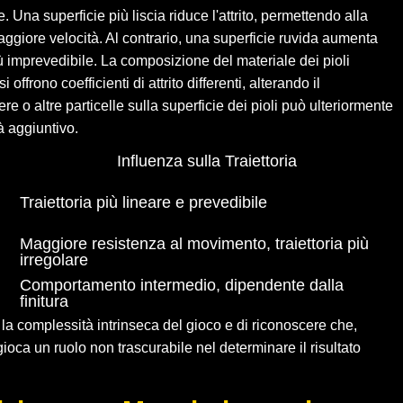
e. Una superficie più liscia riduce l'attrito, permettendo alla
aggiore velocità. Al contrario, una superficie ruvida aumenta
 più imprevedibile. La composizione del materiale dei pioli
ffrono coefficienti di attrito differenti, alterando il
e o altre particelle sulla superficie dei pioli può ulteriormente
à aggiuntivo.
Influenza sulla Traiettoria
Traiettoria più lineare e prevedibile
Maggiore resistenza al movimento, traiettoria più
irregolare
Comportamento intermedio, dipendente dalla
finitura
 complessità intrinseca del gioco e di riconoscere che,
oca un ruolo non trascurabile nel determinare il risultato