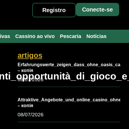
Conecte-se
Registro
ivas
Cassino ao vivo
Pescaria
Notícias
artigos
Erfahrungswerte_zeigen_dass_ohne_oasis_casino_
– копія
nti_opportunità_di_gioco_
08/07/2026
Attraktive_Angebote_und_online_casino_ohne_oa
– копія
08/07/2026