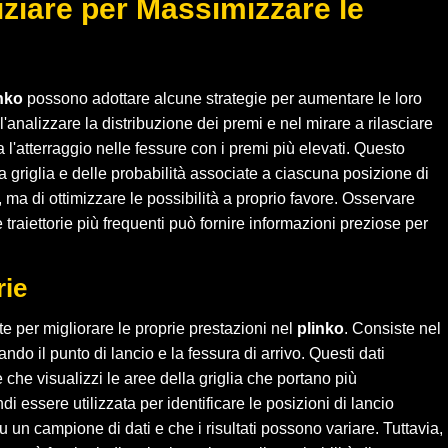
iziare per Massimizzare le
nko
possono adottare alcune strategie per aumentare le loro
'analizzare la distribuzione dei premi e nel mirare a rilasciare
a l'atterraggio nelle fessure con i premi più elevati. Questo
 griglia e delle probabilità associate a ciascuna posizione di
o, ma di ottimizzare le possibilità a proprio favore. Osservare
 traiettorie più frequenti può fornire informazioni preziose per
rie
nte per migliorare le proprie prestazioni nel
plinko
. Consiste nel
ndo il punto di lancio e la fessura di arrivo. Questi dati
che visualizzi le aree della griglia che portano più
 essere utilizzata per identificare le posizioni di lancio
su un campione di dati e che i risultati possono variare. Tuttavia,