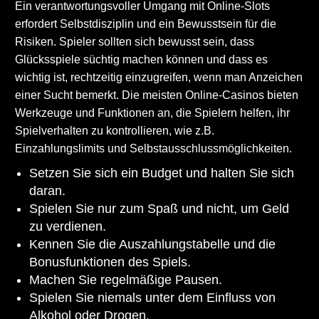
Ein verantwortungsvoller Umgang mit Online-Slots
erfordert Selbstdisziplin und ein Bewusstsein für die
Risiken. Spieler sollten sich bewusst sein, dass
Glücksspiele süchtig machen können und dass es
wichtig ist, rechtzeitig einzugreifen, wenn man Anzeichen
einer Sucht bemerkt. Die meisten Online-Casinos bieten
Werkzeuge und Funktionen an, die Spielern helfen, ihr
Spielverhalten zu kontrollieren, wie z.B.
Einzahlungslimits und Selbstausschlussmöglichkeiten.
Setzen Sie sich ein Budget und halten Sie sich
daran.
Spielen Sie nur zum Spaß und nicht, um Geld
zu verdienen.
Kennen Sie die Auszahlungstabelle und die
Bonusfunktionen des Spiels.
Machen Sie regelmäßige Pausen.
Spielen Sie niemals unter dem Einfluss von
Alkohol oder Drogen.