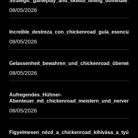
Strategic_gameplay_and_skillful_timing_dominate_th
08/05/2026
Increíble_destreza_con_chickenroad_guía_esencial_pa
08/05/2026
Gelassenheit_bewahren_und_chickenroad_überwinde
08/05/2026
Aufregendes_Hühner-
Abenteuer_mit_chickenroad_meistern_und_nervenauf
08/05/2026
Figyelmesen_nézd_a_chickenroad_kihívása_a_tyúk_bi