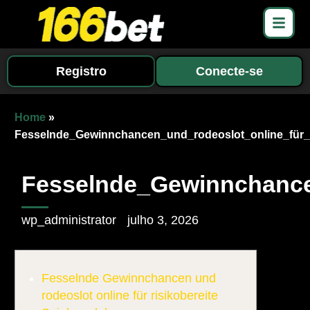
Registro
Conecte-se
Home
»
Fesselnde_Gewinnchancen_und_rodeoslot_online_für_ri
Fesselnde_Gewinnchancen
wp_administrator
julho 3, 2026
Fesselnde Gewinnchancen und
rodeoslot online für risikobereite