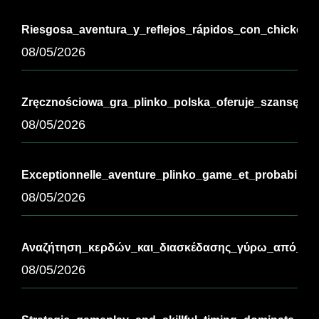
Riesgosa_aventura_y_reflejos_rápidos_con_chickenr
08/05/2026
Zręcznościowa_gra_plinko_polska_oferuje_szansę_na
08/05/2026
Exceptionnelle_aventure_plinko_game_et_probabilit
08/05/2026
Αναζήτηση_κερδών_και_διασκέδασης_γύρω_από_τ-3
08/05/2026