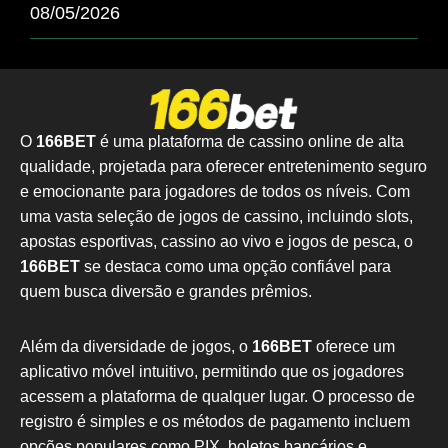
08/05/2026
O
166BET
é uma plataforma de cassino online de alta
qualidade, projetada para oferecer entretenimento seguro
e emocionante para jogadores de todos os níveis. Com
uma vasta seleção de jogos de cassino, incluindo slots,
apostas esportivas, cassino ao vivo e jogos de pesca, o
166BET
se destaca como uma opção confiável para
quem busca diversão e grandes prêmios.
Além da diversidade de jogos, o
166BET
oferece um
aplicativo móvel intuitivo, permitindo que os jogadores
acessem a plataforma de qualquer lugar. O processo de
registro é simples e os métodos de pagamento incluem
opções populares como PIX, boletos bancários e