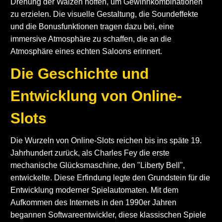
Drehung der Walzen hoffen, um Gewinnkombinationen
zu erzielen. Die visuelle Gestaltung, die Soundeffekte
und die Bonusfunktionen tragen dazu bei, eine
immersive Atmosphäre zu schaffen, die an die
Atmosphäre eines echten Saloons erinnert.
Die Geschichte und
Entwicklung von Online-
Slots
Die Wurzeln von Online-Slots reichen bis ins späte 19.
Jahrhundert zurück, als Charles Fey die erste
mechanische Glücksmaschine, den "Liberty Bell",
entwickelte. Diese Erfindung legte den Grundstein für die
Entwicklung moderner Spielautomaten. Mit dem
Aufkommen des Internets in den 1990er Jahren
begannen Softwareentwickler, diese klassischen Spiele