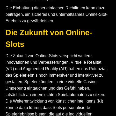
Die Einhaltung dieser einfachen Richtlinien kann dazu
beitragen, ein sicheres und unterhaltsames Online-Slot-
Erlebnis zu gewährleisten.
Die Zukunft von Online-
Slots
Die Zukunft von Online-Slots verspricht weitere
Innovationen und Verbesserungen. Virtuelle Realität
(VR) und Augmented Reality (AR) haben das Potenzial,
das Spielerlebnis noch immersiver und interaktiver zu
gestalten. Spieler könnten in eine virtuelle Casino-
Umgebung eintauchen und das Gefühl haben,
tatsächlich an einem echten Spielautomaten zu sitzen.
Die Weiterentwicklung von künstlicher Intelligenz (KI)
könnte dazu führen, dass Slots personalisierte
Spielerlebnisse bieten, die auf die individuellen