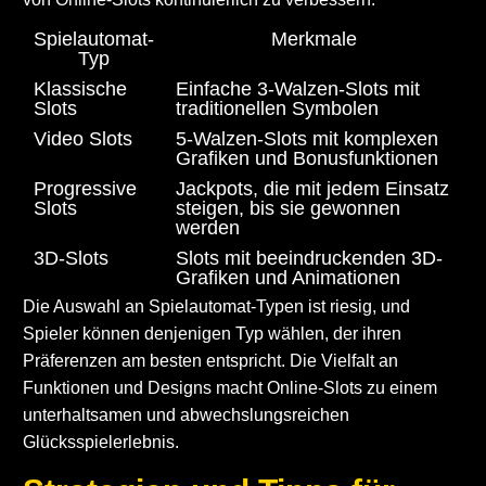
Spielautomat-
Merkmale
Typ
Klassische
Einfache 3-Walzen-Slots mit
Slots
traditionellen Symbolen
Video Slots
5-Walzen-Slots mit komplexen
Grafiken und Bonusfunktionen
Progressive
Jackpots, die mit jedem Einsatz
Slots
steigen, bis sie gewonnen
werden
3D-Slots
Slots mit beeindruckenden 3D-
Grafiken und Animationen
Die Auswahl an Spielautomat-Typen ist riesig, und
Spieler können denjenigen Typ wählen, der ihren
Präferenzen am besten entspricht. Die Vielfalt an
Funktionen und Designs macht Online-Slots zu einem
unterhaltsamen und abwechslungsreichen
Glücksspielerlebnis.