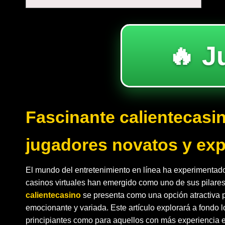
🔥 J
Fascinante calientecasin
jugadores novatos y exp
El mundo del entretenimiento en línea ha experimentado
casinos virtuales han emergido como uno de sus pilares
calientecasino
se presenta como una opción atractiva 
emocionante y variada. Este artículo explorará a fondo l
principiantes como para aquellos con más experiencia e