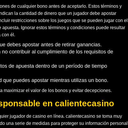
iones de cualquier bono antes de aceptarlo. Estos términos y
indican la cantidad de dinero que un jugador debe apostar
cluir restricciones sobre los juegos que se pueden jugar con el
de apuesta. Ignorar estos términos y condiciones puede resultar
 con él.
ue debes apostar antes de retirar ganancias.
no contribuir al cumplimiento de los requisitos de
itos de apuesta dentro de un período de tiempo
d que puedes apostar mientras utilizas un bono.
a maximizar el valor de los bonos y evitar decepciones.
sponsable en calientecasino
uier jugador de casino en línea. calientecasino se toma muy
do una serie de medidas para proteger su información personal