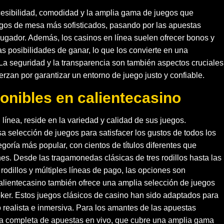
cesibilidad, comodidad y la amplia gama de juegos que
egos de mesa más sofisticados, pasando por las apuestas
 jugador. Además, los casinos en línea suelen ofrecer bonos y
 posibilidades de ganar, lo que los convierte en una
s. La seguridad y la transparencia son también aspectos cruciales
rzan por garantizar un entorno de juego justo y confiable.
onibles en calientecasino
n línea, reside en la variedad y calidad de sus juegos.
a selección de juegos para satisfacer los gustos de todos los
goría más popular, con cientos de títulos diferentes que
s. Desde las tragamonedas clásicas de tres rodillos hasta las
dillos y múltiples líneas de pago, las opciones son
alientecasino también ofrece una amplia selección de juegos
póker. Estos juegos clásicos de casino han sido adaptados para
o realista e inmersiva. Para los amantes de las apuestas
rma completa de apuestas en vivo, que cubre una amplia gama