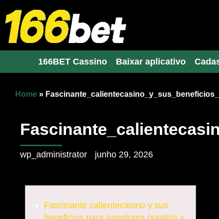
166BET Cassino
Baixar aplicativo
Cadas
Home
»
Fascinante_calientecasino_y_sus_beneficio
Fascinante_calientecas
wp_administrator
junho 29, 2026
Fascinante calientecasino y sus
beneficios para jugadores novatos y