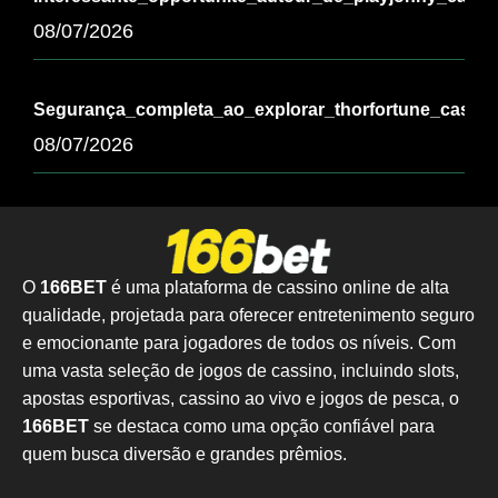
08/07/2026
Segurança_completa_ao_explorar_thorfortune_casino
08/07/2026
O
166BET
é uma plataforma de cassino online de alta
qualidade, projetada para oferecer entretenimento seguro
e emocionante para jogadores de todos os níveis. Com
uma vasta seleção de jogos de cassino, incluindo slots,
apostas esportivas, cassino ao vivo e jogos de pesca, o
166BET
se destaca como uma opção confiável para
quem busca diversão e grandes prêmios.