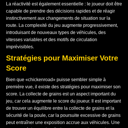
La réactivité est également essentielle : le joueur doit être
capable de prendre des décisions rapides et de réagir
instinctivement aux changements de situation sur la
route. La complexité du jeu augmente progressivement,
introduisant de nouveaux types de véhicules, des
vitesses variables et des motifs de circulation
imprévisibles.
Stratégies pour Maximiser Votre
Score
Bien que «chickenroad» puisse sembler simple à
première vue, il existe des stratégies pour maximiser son
score. La collecte de grains est un aspect important du
jeu, car cela augmente le score du joueur. Il est important
de trouver un équilibre entre la collecte de grains et la
sécurité de la poule, car la poursuite excessive de grains
peut entraîner une exposition accrue aux véhicules. Une