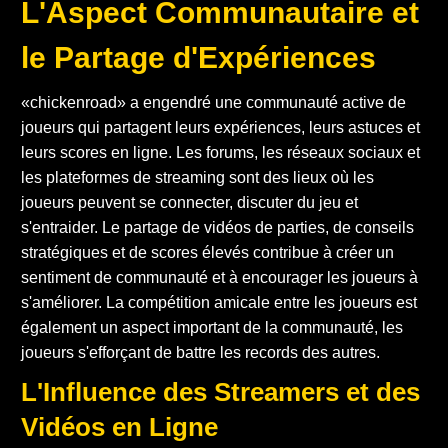
L'Aspect Communautaire et
le Partage d'Expériences
«chickenroad» a engendré une communauté active de
joueurs qui partagent leurs expériences, leurs astuces et
leurs scores en ligne. Les forums, les réseaux sociaux et
les plateformes de streaming sont des lieux où les
joueurs peuvent se connecter, discuter du jeu et
s'entraider. Le partage de vidéos de parties, de conseils
stratégiques et de scores élevés contribue à créer un
sentiment de communauté et à encourager les joueurs à
s'améliorer. La compétition amicale entre les joueurs est
également un aspect important de la communauté, les
joueurs s'efforçant de battre les records des autres.
L'Influence des Streamers et des
Vidéos en Ligne