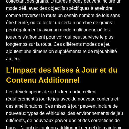
collectant des grains. D’autres modes peuvent inclure un
mode défi, avec des objectifs spécifiques à atteindre,
comme traverser la route un certain nombre de fois sans
être heurté, ou collecter un certain nombre de grains. Il
peut également y avoir un mode multijoueur, où les
joueurs s’affrontent pour voir qui peut survivre le plus
longtemps sur la route. Ces différents modes de jeu
ajoutent une dimension supplémentaire de rejouabilité
au jeu.
L'Impact des Mises à Jour et du
Contenu Additionnel
Les développeurs de «chickenroad» mettent
régulièrement à jour le jeu avec du nouveau contenu et
des améliorations. Ces mises à jour peuvent inclure de
nouveaux types de véhicules, des environnements de jeu
différents, de nouveaux power-ups et des corrections de
bugs. L'ajout de contenu additionnel permet de maintenir