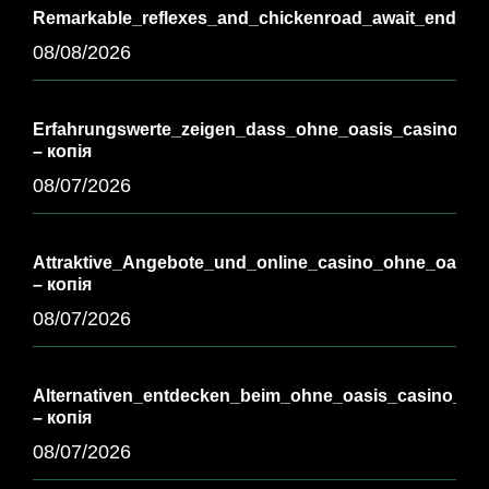
Remarkable_reflexes_and_chickenroad_await_endless_
08/08/2026
Erfahrungswerte_zeigen_dass_ohne_oasis_casino_vie
– копія
08/07/2026
Attraktive_Angebote_und_online_casino_ohne_oasis_
– копія
08/07/2026
Alternativen_entdecken_beim_ohne_oasis_casino_für_
– копія
08/07/2026