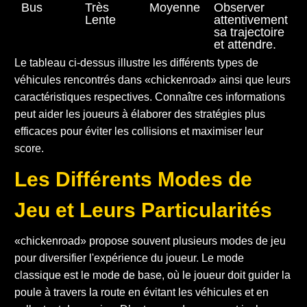
Bus
Très
Moyenne
Observer
Lente
attentivement
sa trajectoire
et attendre.
Le tableau ci-dessus illustre les différents types de
véhicules rencontrés dans «chickenroad» ainsi que leurs
caractéristiques respectives. Connaître ces informations
peut aider les joueurs à élaborer des stratégies plus
efficaces pour éviter les collisions et maximiser leur
score.
Les Différents Modes de
Jeu et Leurs Particularités
«chickenroad» propose souvent plusieurs modes de jeu
pour diversifier l'expérience du joueur. Le mode
classique est le mode de base, où le joueur doit guider la
poule à travers la route en évitant les véhicules et en