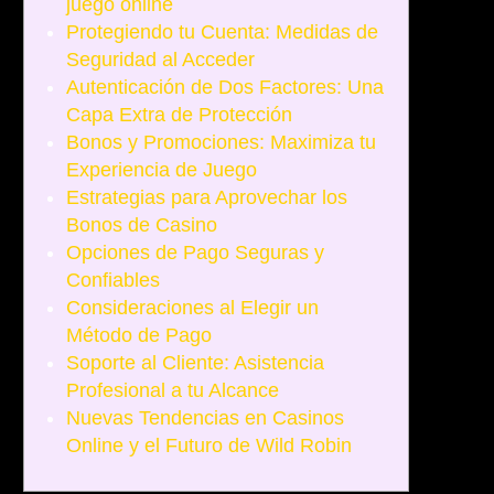
juego online
Protegiendo tu Cuenta: Medidas de
Seguridad al Acceder
Autenticación de Dos Factores: Una
Capa Extra de Protección
Bonos y Promociones: Maximiza tu
Experiencia de Juego
Estrategias para Aprovechar los
Bonos de Casino
Opciones de Pago Seguras y
Confiables
Consideraciones al Elegir un
Método de Pago
Soporte al Cliente: Asistencia
Profesional a tu Alcance
Nuevas Tendencias en Casinos
Online y el Futuro de Wild Robin