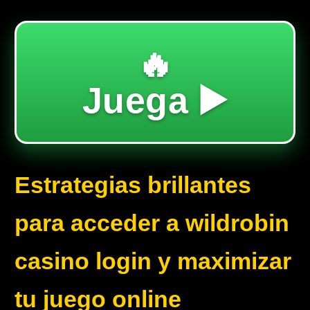
🔥
Juega ▶️
Estrategias brillantes
para acceder a wildrobin
casino login y maximizar
tu juego online