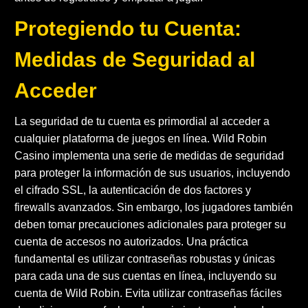
Protegiendo tu Cuenta:
Medidas de Seguridad al
Acceder
La seguridad de tu cuenta es primordial al acceder a
cualquier plataforma de juegos en línea. Wild Robin
Casino implementa una serie de medidas de seguridad
para proteger la información de sus usuarios, incluyendo
el cifrado SSL, la autenticación de dos factores y
firewalls avanzados. Sin embargo, los jugadores también
deben tomar precauciones adicionales para proteger su
cuenta de accesos no autorizados. Una práctica
fundamental es utilizar contraseñas robustas y únicas
para cada una de sus cuentas en línea, incluyendo su
cuenta de Wild Robin. Evita utilizar contraseñas fáciles