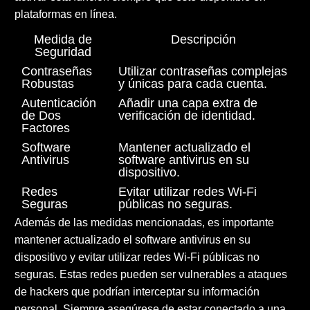
plataformas en línea.
Medida de
Descripción
Seguridad
Contraseñas
Utilizar contraseñas complejas
Robustas
y únicas para cada cuenta.
Autenticación
Añadir una capa extra de
de Dos
verificación de identidad.
Factores
Software
Mantener actualizado el
Antivirus
software antivirus en su
dispositivo.
Redes
Evitar utilizar redes Wi-Fi
Seguras
públicas no seguras.
Además de las medidas mencionadas, es importante
mantener actualizado el software antivirus en su
dispositivo y evitar utilizar redes Wi-Fi públicas no
seguras. Estas redes pueden ser vulnerables a ataques
de hackers que podrían interceptar su información
personal. Siempre asegúrese de estar conectado a una