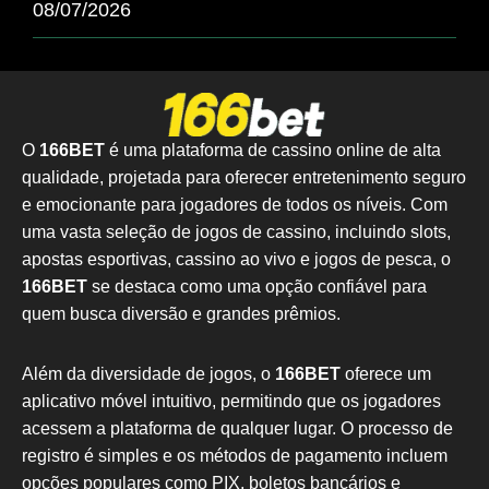
08/07/2026
O
166BET
é uma plataforma de cassino online de alta
qualidade, projetada para oferecer entretenimento seguro
e emocionante para jogadores de todos os níveis. Com
uma vasta seleção de jogos de cassino, incluindo slots,
apostas esportivas, cassino ao vivo e jogos de pesca, o
166BET
se destaca como uma opção confiável para
quem busca diversão e grandes prêmios.
Além da diversidade de jogos, o
166BET
oferece um
aplicativo móvel intuitivo, permitindo que os jogadores
acessem a plataforma de qualquer lugar. O processo de
registro é simples e os métodos de pagamento incluem
opções populares como PIX, boletos bancários e