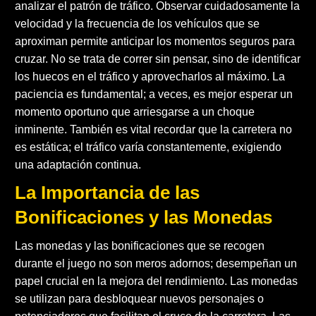
analizar el patrón de tráfico. Observar cuidadosamente la
velocidad y la frecuencia de los vehículos que se
aproximan permite anticipar los momentos seguros para
cruzar. No se trata de correr sin pensar, sino de identificar
los huecos en el tráfico y aprovecharlos al máximo. La
paciencia es fundamental; a veces, es mejor esperar un
momento oportuno que arriesgarse a un choque
inminente. También es vital recordar que la carretera no
es estática; el tráfico varía constantemente, exigiendo
una adaptación continua.
La Importancia de las
Bonificaciones y las Monedas
Las monedas y las bonificaciones que se recogen
durante el juego no son meros adornos; desempeñan un
papel crucial en la mejora del rendimiento. Las monedas
se utilizan para desbloquear nuevos personajes o