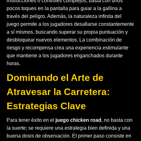
instrucciones o controles complejos; basta con unos
pocos toques en la pantalla para guiar a la gallina a
través del peligro. Además, la naturaleza infinita del
juego permite a los jugadores desafiarse constantemente
a sí mismos, buscando superar su propia puntuación y
desbloquear nuevos elementos. La combinación de
riesgo y recompensa crea una experiencia estimulante
que mantiene a los jugadores enganchados durante
horas.
Dominando el Arte de
Atravesar la Carretera:
Estrategias Clave
Para tener éxito en el
juego chicken road
, no basta con
la suerte; se requiere una estrategia bien definida y una
buena dosis de observación. El primer paso consiste en