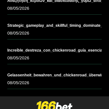
Αναζήτηση_κερδών_και_διασκέδασης_γύρω_από_τ-3
08/05/2026
Strategic_gameplay_and_skillful_timing_dominate_th
08/05/2026
Increíble_destreza_con_chickenroad_guía_esencial_pa
08/05/2026
Gelassenheit_bewahren_und_chickenroad_überwinde
08/05/2026