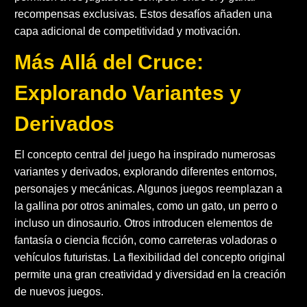
recompensas exclusivas. Estos desafíos añaden una
capa adicional de competitividad y motivación.
Más Allá del Cruce:
Explorando Variantes y
Derivados
El concepto central del juego ha inspirado numerosas
variantes y derivados, explorando diferentes entornos,
personajes y mecánicas. Algunos juegos reemplazan a
la gallina por otros animales, como un gato, un perro o
incluso un dinosaurio. Otros introducen elementos de
fantasía o ciencia ficción, como carreteras voladoras o
vehículos futuristas. La flexibilidad del concepto original
permite una gran creatividad y diversidad en la creación
de nuevos juegos.