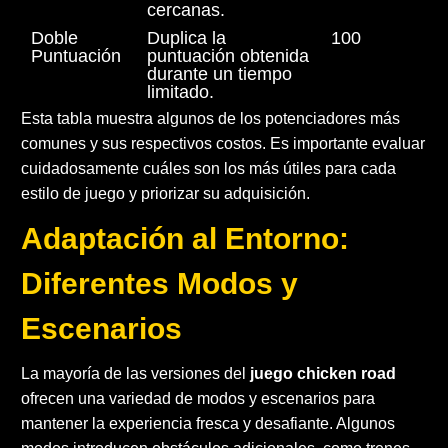
cercanas.
Doble
Duplica la
100
Puntuación
puntuación obtenida
durante un tiempo
limitado.
Esta tabla muestra algunos de los potenciadores más
comunes y sus respectivos costos. Es importante evaluar
cuidadosamente cuáles son los más útiles para cada
estilo de juego y priorizar su adquisición.
Adaptación al Entorno:
Diferentes Modos y
Escenarios
La mayoría de las versiones del
juego chicken road
ofrecen una variedad de modos y escenarios para
mantener la experiencia fresca y desafiante. Algunos