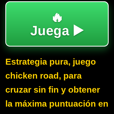
🔥
Juega ▶️
Estrategia pura, juego
chicken road, para
cruzar sin fin y obtener
la máxima puntuación en