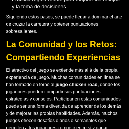
y la toma de decisiones.
Siguiendo estos pasos, se puede llegar a dominar el arte
de cruzar la carretera y obtener puntuaciones
sobresalientes.
La Comunidad y los Retos:
Compartiendo Experiencias
El atractivo del juego se extiende más allá de la propia
experiencia de juego. Muchas comunidades en línea se
han formado en torno al
juego chicken road
, donde los
jugadores pueden compartir sus puntuaciones,
estrategias y consejos. Participar en estas comunidades
puede ser una forma divertida de aprender de los demás
y de mejorar las propias habilidades. Además, muchos
juegos ofrecen desafíos diarios o semanales que
permiten a los jugadores competir entre sí y ganar