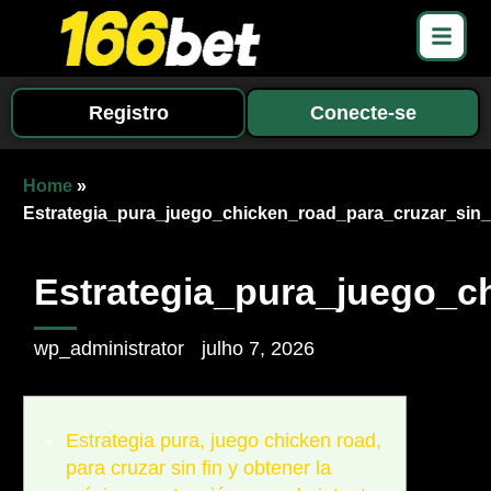
Registro
Conecte-se
Home
»
Estrategia_pura_juego_chicken_road_para_cruzar_sin
Estrategia_pura_juego_c
wp_administrator
julho 7, 2026
Estrategia pura, juego chicken road,
para cruzar sin fin y obtener la