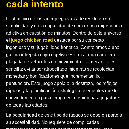
cada intento
El atractivo de los videojuegos arcade reside en su
simplicidad y en la capacidad de ofrecer una experiencia
adictiva en cuestión de minutos. Dentro de este universo,
el
juego chicken road
destaca por su concepto
ingenioso y su jugabilidad frenética. Controlamos a una
gallina intrépida cuyo objetivo es cruzar una carretera
plagada de vehículos en movimiento. La mecánica es
sencilla: evitar ser atropellado mientras se recolectan
monedas y bonificaciones que incrementan la
puntuación. Este juego apela a la destreza, los reflejos
rápidos y la planificación estratégica, elementos que lo
convierten en un pasatiempo entretenido para jugadores
de todas las edades.
La popularidad de este tipo de juegos se debe en parte a
su accesibilidad. No requiere de complicadas