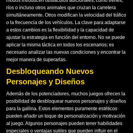
modos introducen obstáculos adicionales, como trenes,
ríos o incluso otros animales que cruzan la carretera
simultáneamente. Otros modifican la velocidad del tráfico
o la frecuencia de los vehículos. La clave para adaptarse
a estos cambios es la flexibilidad y la capacidad de
ajustar la estrategia en función del entorno. No se puede
aplicar la misma táctica en todos los escenarios; es
necesario analizar las nuevas condiciones y encontrar la
mejor manera de superarlas.
Desbloqueando Nuevos
Personajes y Diseños
Además de los potenciadores, muchos juegos ofrecen la
posibilidad de desbloquear nuevos personajes y diseños
para la gallina. Estos elementos puramente estéticos
pueden añadir un toque de personalización y motivación
al juego. Algunos personajes pueden tener habilidades
especiales o ventajas sutiles que pueden influir en el