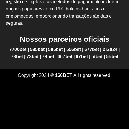
registro é simples e os métodos de pagamento incluem
opções populares como PIX, boletos bancários e
criptomoedas, proporcionando transações rápidas e
seguras.
Nossos parceiros oficiais
7700bet
|
585bet
|
585bet
|
556bet
|
577bet
|
br2024
|
73bet
|
73bet
|
79bet
|
667bet
|
67bet
|
utbet
|
5hbet
Copyright 2024 ©
166BET
All rights reserved.