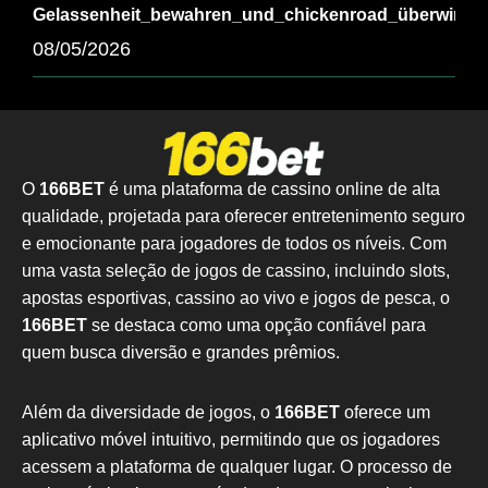
Gelassenheit_bewahren_und_chickenroad_überwinde
08/05/2026
O
166BET
é uma plataforma de cassino online de alta
qualidade, projetada para oferecer entretenimento seguro
e emocionante para jogadores de todos os níveis. Com
uma vasta seleção de jogos de cassino, incluindo slots,
apostas esportivas, cassino ao vivo e jogos de pesca, o
166BET
se destaca como uma opção confiável para
quem busca diversão e grandes prêmios.
Além da diversidade de jogos, o
166BET
oferece um
aplicativo móvel intuitivo, permitindo que os jogadores
acessem a plataforma de qualquer lugar. O processo de