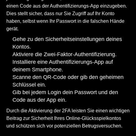
einen Code aus der Authentifizierungs-App einzugeben.
Dies stellt sicher, dass nur Sie Zugriff auf Ihr Konto
haben, selbst wenn Ihr Passwort in die falschen Hände
gerät.
Gehe zu den Sicherheitseinstellungen deines
Kontos.
Aktiviere die Zwei-Faktor-Authentifizierung.
Installiere eine Authentifizierungs-App auf
deinem Smartphone.
Scanne den QR-Code oder gib den geheimen
Schlüssel ein.
Gib bei jedem Login dein Passwort und den
Code aus der App ein.
Durch die Aktivierung der 2FA leisten Sie einen wichtigen
Beitrag zur Sicherheit Ihres Online-Glücksspielkontos
und schützen sich vor potenziellen Betrugsversuchen.