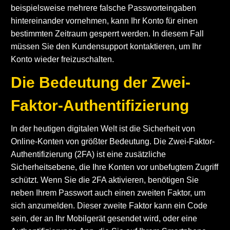
beispielsweise mehrere falsche Passworteingaben
hintereinander vornehmen, kann Ihr Konto für einen
bestimmten Zeitraum gesperrt werden. In diesem Fall
müssen Sie den Kundensupport kontaktieren, um Ihr
Konto wieder freizuschalten.
Die Bedeutung der Zwei-
Faktor-Authentifizierung
In der heutigen digitalen Welt ist die Sicherheit von
Online-Konten von größter Bedeutung. Die Zwei-Faktor-
Authentifizierung (2FA) ist eine zusätzliche
Sicherheitsebene, die Ihre Konten vor unbefugtem Zugriff
schützt. Wenn Sie die 2FA aktivieren, benötigen Sie
neben Ihrem Passwort auch einen zweiten Faktor, um
sich anzumelden. Dieser zweite Faktor kann ein Code
sein, der an Ihr Mobilgerät gesendet wird, oder eine