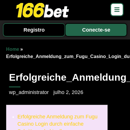
Registro
Conecte-se
Home
»
Erfolgreiche_Anmeldung_zum_Fugu_Casino_Login_durc
Erfolgreiche_Anmeldung
wp_administrator
julho 2, 2026
Erfolgreiche Anmeldung zum Fugu
Casino Login durch einfache