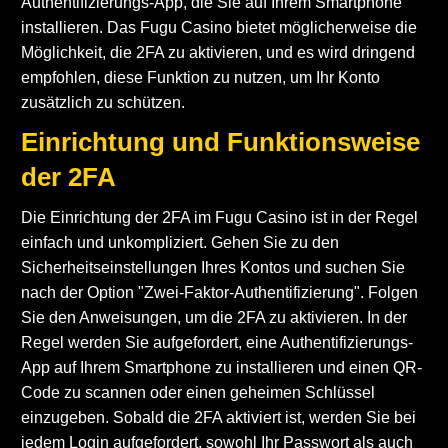
Authentifizierungs-App, die Sie auf Ihrem Smartphone
installieren. Das Fugu Casino bietet möglicherweise die
Möglichkeit, die 2FA zu aktivieren, und es wird dringend
empfohlen, diese Funktion zu nutzen, um Ihr Konto
zusätzlich zu schützen.
Einrichtung und Funktionsweise
der 2FA
Die Einrichtung der 2FA im Fugu Casino ist in der Regel
einfach und unkompliziert. Gehen Sie zu den
Sicherheitseinstellungen Ihres Kontos und suchen Sie
nach der Option "Zwei-Faktor-Authentifizierung". Folgen
Sie den Anweisungen, um die 2FA zu aktivieren. In der
Regel werden Sie aufgefordert, eine Authentifizierungs-
App auf Ihrem Smartphone zu installieren und einen QR-
Code zu scannen oder einen geheimen Schlüssel
einzugeben. Sobald die 2FA aktiviert ist, werden Sie bei
jedem Login aufgefordert, sowohl Ihr Passwort als auch