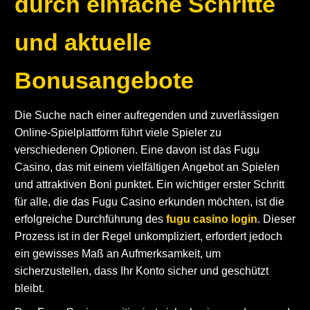
durch einfache Schritte
und aktuelle
Bonusangebote
Die Suche nach einer aufregenden und zuverlässigen
Online-Spielplattform führt viele Spieler zu
verschiedenen Optionen. Eine davon ist das Fugu
Casino, das mit einem vielfältigen Angebot an Spielen
und attraktiven Boni punktet. Ein wichtiger erster Schritt
für alle, die das Fugu Casino erkunden möchten, ist die
erfolgreiche Durchführung des
fugu casino login
. Dieser
Prozess ist in der Regel unkompliziert, erfordert jedoch
ein gewisses Maß an Aufmerksamkeit, um
sicherzustellen, dass Ihr Konto sicher und geschützt
bleibt.