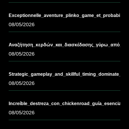
Exceptionnelle_aventure_plinko_game_et_probabilit
08/05/2026
Αναζήτηση_κερδών_και_διασκέδασης_γύρω_από_τ-3
08/05/2026
Strategic_gameplay_and_skillful_timing_dominate_th
08/05/2026
Increíble_destreza_con_chickenroad_guía_esencial_pa
08/05/2026