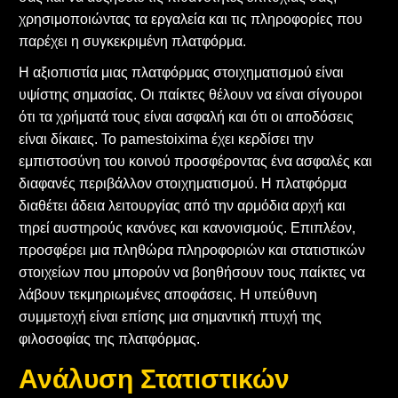
χρησιμοποιώντας τα εργαλεία και τις πληροφορίες που
παρέχει η συγκεκριμένη πλατφόρμα.
Η αξιοπιστία μιας πλατφόρμας στοιχηματισμού είναι
υψίστης σημασίας. Οι παίκτες θέλουν να είναι σίγουροι
ότι τα χρήματά τους είναι ασφαλή και ότι οι αποδόσεις
είναι δίκαιες. Το pamestoixima έχει κερδίσει την
εμπιστοσύνη του κοινού προσφέροντας ένα ασφαλές και
διαφανές περιβάλλον στοιχηματισμού. Η πλατφόρμα
διαθέτει άδεια λειτουργίας από την αρμόδια αρχή και
τηρεί αυστηρούς κανόνες και κανονισμούς. Επιπλέον,
προσφέρει μια πληθώρα πληροφοριών και στατιστικών
στοιχείων που μπορούν να βοηθήσουν τους παίκτες να
λάβουν τεκμηριωμένες αποφάσεις. Η υπεύθυνη
συμμετοχή είναι επίσης μια σημαντική πτυχή της
φιλοσοφίας της πλατφόρμας.
Ανάλυση Στατιστικών