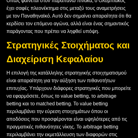
Όπως φαίνεται στον παραπάνω πίνακα, ο Ολυμπιακός
έχει σαφές πλεονέκτημα στις μεταξύ τους αναμετρήσεις
με τον Παναθηναϊκό. Αυτό δεν σημαίνει απαραίτητα ότι θα
κερδίσει τον επόμενο αγώνα, αλλά είναι ένας σημαντικός
παράγοντας που πρέπει να ληφθεί υπόψη.
Στρατηγικές Στοιχήματος και
Διαχείριση Κεφαλαίου
Η επιλογή της κατάλληλης στρατηγικής στοιχηματισμού
είναι απαραίτητη για την αύξηση των πιθανοτήτων
επιτυχίας. Υπάρχουν διάφορες στρατηγικές που μπορείτε
να εφαρμόσετε, όπως το value betting, το arbitrage
betting και το matched betting. Το value betting
περιλαμβάνει την εύρεση στοιχημάτων όπου οι
αποδόσεις που προσφέρονται είναι υψηλότερες από τις
πραγματικές πιθανότητες νίκης. Το arbitrage betting
περιλαμβάνει την εκμετάλλευση των διαφορών στις