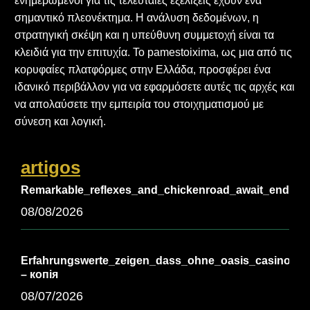
ενημερωμένοι για τις τελευταίες εξελίξεις έχουν ένα
σημαντικό πλεονέκτημα. Η ανάλυση δεδομένων, η
στρατηγική σκέψη και η υπεύθυνη συμμετοχή είναι τα
κλειδιά για την επιτυχία. Το pamestoixima, ως μια από τις
κορυφαίες πλατφόρμες στην Ελλάδα, προσφέρει ένα
ιδανικό περιβάλλον για να εφαρμόσετε αυτές τις αρχές και
να απολαύσετε την εμπειρία του στοιχηματισμού με
σύνεση και λογική.
artigos
Remarkable_reflexes_and_chickenroad_await_endless_
08/08/2026
Erfahrungswerte_zeigen_dass_ohne_oasis_casino_vie
– копія
08/07/2026