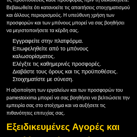
Βεβαιωθείτε ότι κατανοείτε τις απαιτήσεις στοιχηματισμού
και άλλους περιορισμούς. Η υπεύθυνη χρήση των
προσφορών και των μπόνους μπορεί να σας βοηθήσει
να μεγιστοποιήσετε τα κέρδη σας.
Εγγραφείτε στην πλατφόρμα.
Επωφεληθείτε από το μπόνους
καλωσορίσματος.
Ελέγξτε τις καθημερινές προσφορές.
Διαβάστε τους όρους και τις προϋποθέσεις.
Στοιχηματίστε με σύνεση.
Η αξιοποίηση των εργαλείων και των προσφορών του
pamestoixima μπορεί να σας βοηθήσει να βελτιώσετε την
εμπειρία σας στο στοίχημα και να αυξήσετε τις
πιθανότητες επιτυχίας σας.
Εξειδικευμένες Αγορές και