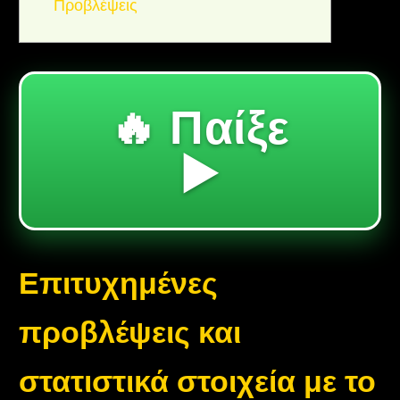
Προβλέψεις
🔥 Παίξε
▶️
Επιτυχημένες
προβλέψεις και
στατιστικά στοιχεία με το