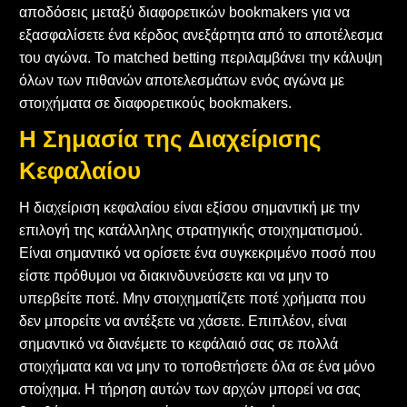
αποδόσεις μεταξύ διαφορετικών bookmakers για να
εξασφαλίσετε ένα κέρδος ανεξάρτητα από το αποτέλεσμα
του αγώνα. Το matched betting περιλαμβάνει την κάλυψη
όλων των πιθανών αποτελεσμάτων ενός αγώνα με
στοιχήματα σε διαφορετικούς bookmakers.
Η Σημασία της Διαχείρισης
Κεφαλαίου
Η διαχείριση κεφαλαίου είναι εξίσου σημαντική με την
επιλογή της κατάλληλης στρατηγικής στοιχηματισμού.
Είναι σημαντικό να ορίσετε ένα συγκεκριμένο ποσό που
είστε πρόθυμοι να διακινδυνεύσετε και να μην το
υπερβείτε ποτέ. Μην στοιχηματίζετε ποτέ χρήματα που
δεν μπορείτε να αντέξετε να χάσετε. Επιπλέον, είναι
σημαντικό να διανέμετε το κεφάλαιό σας σε πολλά
στοιχήματα και να μην το τοποθετήσετε όλα σε ένα μόνο
στοίχημα. Η τήρηση αυτών των αρχών μπορεί να σας