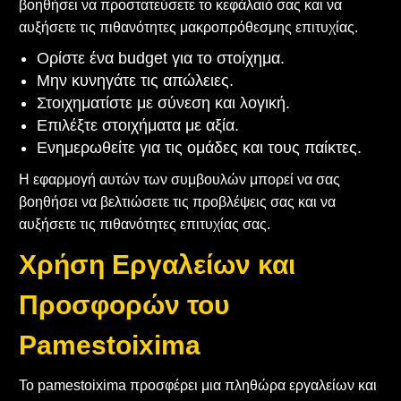
βοηθήσει να προστατεύσετε το κεφάλαιό σας και να
αυξήσετε τις πιθανότητες μακροπρόθεσμης επιτυχίας.
Ορίστε ένα budget για το στοίχημα.
Μην κυνηγάτε τις απώλειες.
Στοιχηματίστε με σύνεση και λογική.
Επιλέξτε στοιχήματα με αξία.
Ενημερωθείτε για τις ομάδες και τους παίκτες.
Η εφαρμογή αυτών των συμβουλών μπορεί να σας
βοηθήσει να βελτιώσετε τις προβλέψεις σας και να
αυξήσετε τις πιθανότητες επιτυχίας σας.
Χρήση Εργαλείων και
Προσφορών του
Pamestoixima
Το pamestoixima προσφέρει μια πληθώρα εργαλείων και