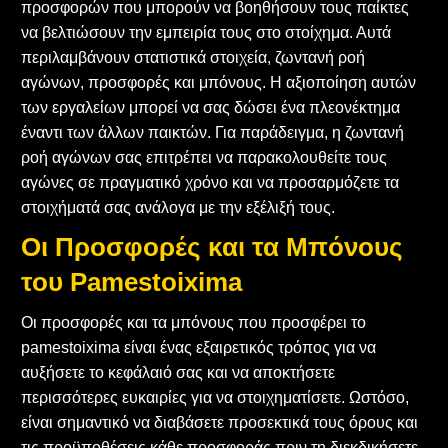
προσφορών που μπορούν να βοηθήσουν τους παίκτες
να βελτιώσουν την εμπειρία τους στο στοίχημα. Αυτά
περιλαμβάνουν στατιστικά στοιχεία, ζωντανή ροή
αγώνων, προσφορές και μπόνους. Η αξιοποίηση αυτών
των εργαλείων μπορεί να σας δώσει ένα πλεονέκτημα
έναντι των άλλων παικτών. Για παράδειγμα, η ζωντανή
ροή αγώνων σας επιτρέπει να παρακολουθείτε τους
αγώνες σε πραγματικό χρόνο και να προσαρμόζετε τα
στοιχήματά σας ανάλογα με την εξέλιξή τους.
Οι Προσφορές και τα Μπόνους
του Pamestoixima
Οι προσφορές και τα μπόνους που προσφέρει το
pamestoixima είναι ένας εξαιρετικός τρόπος για να
αυξήσετε το κεφάλαιό σας και να αποκτήσετε
περισσότερες ευκαιρίες για να στοιχηματίσετε. Ωστόσο,
είναι σημαντικό να διαβάσετε προσεκτικά τους όρους και
τις προϋποθέσεις κάθε προσφοράς πριν τη διεκδικήσετε.