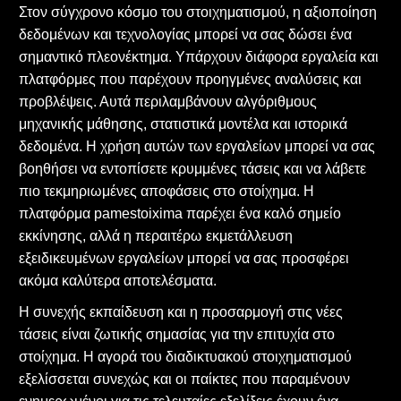
Στον σύγχρονο κόσμο του στοιχηματισμού, η αξιοποίηση
δεδομένων και τεχνολογίας μπορεί να σας δώσει ένα
σημαντικό πλεονέκτημα. Υπάρχουν διάφορα εργαλεία και
πλατφόρμες που παρέχουν προηγμένες αναλύσεις και
προβλέψεις. Αυτά περιλαμβάνουν αλγόριθμους
μηχανικής μάθησης, στατιστικά μοντέλα και ιστορικά
δεδομένα. Η χρήση αυτών των εργαλείων μπορεί να σας
βοηθήσει να εντοπίσετε κρυμμένες τάσεις και να λάβετε
πιο τεκμηριωμένες αποφάσεις στο στοίχημα. Η
πλατφόρμα pamestoixima παρέχει ένα καλό σημείο
εκκίνησης, αλλά η περαιτέρω εκμετάλλευση
εξειδικευμένων εργαλείων μπορεί να σας προσφέρει
ακόμα καλύτερα αποτελέσματα.
Η συνεχής εκπαίδευση και η προσαρμογή στις νέες
τάσεις είναι ζωτικής σημασίας για την επιτυχία στο
στοίχημα. Η αγορά του διαδικτυακού στοιχηματισμού
εξελίσσεται συνεχώς και οι παίκτες που παραμένουν