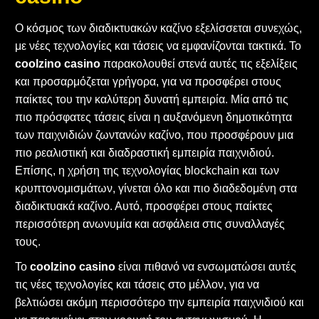
Ο κόσμος των διαδικτυακών καζίνο εξελίσσεται συνεχώς,
με νέες τεχνολογίες και τάσεις να εμφανίζονται τακτικά. Το
coolzino casino
παρακολουθεί στενά αυτές τις εξελίξεις
και προσαρμόζεται γρήγορα, για να προσφέρει στους
παίκτες του την καλύτερη δυνατή εμπειρία. Μία από τις
πιο πρόσφατες τάσεις είναι η αυξανόμενη δημοτικότητα
των παιχνιδιών ζωντανών καζίνο, που προσφέρουν μια
πιο ρεαλιστική και διαδραστική εμπειρία παιχνιδιού.
Επίσης, η χρήση της τεχνολογίας blockchain και των
κρυπτονομισμάτων, γίνεται όλο και πιο διαδεδομένη στα
διαδικτυακά καζίνο. Αυτό, προσφέρει στους παίκτες
περισσότερη ανωνυμία και ασφάλεια στις συναλλαγές
τους.
Το
coolzino casino
είναι πιθανό να ενσωματώσει αυτές
τις νέες τεχνολογίες και τάσεις στο μέλλον, για να
βελτιώσει ακόμη περισσότερο την εμπειρία παιχνιδιού και