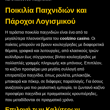
Ποικιλία Παιχνιδιών και
Πάροχοι Λογισμικού
Η τεράστια ποικιλία παιχνιδιών είναι ένα από τα
μεγαλύτερα πλεονεκτήματα του
coolzino casino
. Οι
παίκτες μπορούν να βρουν κουλοχέρηδες με διαφορετικά
θέματα, γραφικά και λειτουργίες, από κλασικούς τριών
κυλίνδρων έως σύγχρονους βίντεο κουλοχέρηδες με
πολλαπλές γραμμές πληρωμής και μπόνους. Επιπλέον,
το καζίνο προσφέρει μια μεγάλη συλλογή από
επιτραπέζια παιχνίδια, όπως ρουλέτα, μπλακτζάκ,
μπακαρά και πόκερ, σε διάφορες παραλλαγές. Για όσους
αναζητούν μια πιο ρεαλιστική εμπειρία, το ζωντανό καζίνο
προσφέρει παιχνίδια με πραγματικούς κρουπιέρηδες,
που μεταδίδονται σε πραγματικό χρόνο.
Επιλογή των Καλύτερων