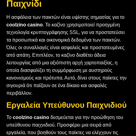
Παιχνίδι
Η ασφάλεια των παικτών είναι υψίστης σημασίας για το
coolzino casino
. Το καζίνο χρησιμοποιεί προηγμένη
τεχνολογία κρυπτογράφησης SSL, για να προστατεύσει
τα προσωπικά και οικονομικά δεδομένα των παικτών.
Όλες οι συναλλαγές είναι ασφαλείς και προστατευμένες
από απάτη. Επιπλέον, το καζίνο διαθέτει άδεια
λειτουργίας από μια αξιόπιστη αρχή χαρτοπαιξίας, η
οποία διασφαλίζει τη συμμόρφωση με αυστηρούς
κανονισμούς και πρότυπα. Αυτό, δίνει στους παίκτες την
σιγουριά ότι παίζουν σε ένα δίκαιο και ασφαλές
περιβάλλον.
Εργαλεία Υπεύθυνου Παιχνιδιού
Το
coolzino casino
δεσμεύεται για την προώθηση του
υπεύθυνου παιχνιδιού. Προσφέρει μια σειρά από
εργαλεία, που βοηθούν τους παίκτες να ελέγχουν τις