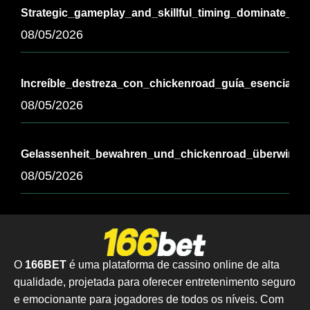
Strategic_gameplay_and_skillful_timing_dominate_th
08/05/2026
Increíble_destreza_con_chickenroad_guía_esencial_pa
08/05/2026
Gelassenheit_bewahren_und_chickenroad_überwinde
08/05/2026
O
166BET
é uma plataforma de cassino online de alta
qualidade, projetada para oferecer entretenimento seguro
e emocionante para jogadores de todos os níveis. Com