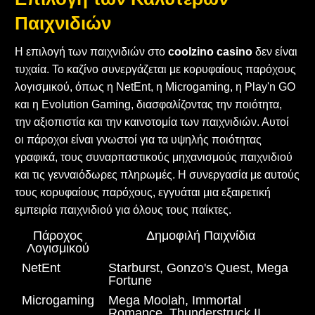
Παιχνιδιών
Η επιλογή των παιχνιδιών στο
coolzino casino
δεν είναι
τυχαία. Το καζίνο συνεργάζεται με κορυφαίους παρόχους
λογισμικού, όπως η NetEnt, η Microgaming, η Play'n GO
και η Evolution Gaming, διασφαλίζοντας την ποιότητα,
την αξιοπιστία και την καινοτομία των παιχνιδιών. Αυτοί
οι πάροχοι είναι γνωστοί για τα υψηλής ποιότητας
γραφικά, τους συναρπαστικούς μηχανισμούς παιχνιδιού
και τις γενναιόδωρες πληρωμές. Η συνεργασία με αυτούς
τους κορυφαίους παρόχους, εγγυάται μια εξαιρετική
εμπειρία παιχνιδιού για όλους τους παίκτες.
Πάροχος
Δημοφιλή Παιχνίδια
Λογισμικού
NetEnt
Starburst, Gonzo's Quest, Mega
Fortune
Microgaming
Mega Moolah, Immortal
Romance, Thunderstruck II