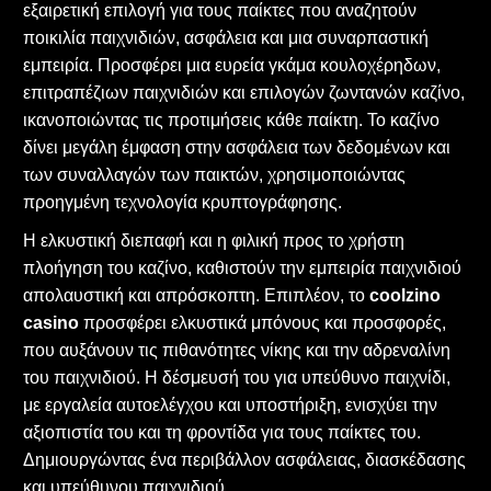
εξαιρετική επιλογή για τους παίκτες που αναζητούν
ποικιλία παιχνιδιών, ασφάλεια και μια συναρπαστική
εμπειρία. Προσφέρει μια ευρεία γκάμα κουλοχέρηδων,
επιτραπέζιων παιχνιδιών και επιλογών ζωντανών καζίνο,
ικανοποιώντας τις προτιμήσεις κάθε παίκτη. Το καζίνο
δίνει μεγάλη έμφαση στην ασφάλεια των δεδομένων και
των συναλλαγών των παικτών, χρησιμοποιώντας
προηγμένη τεχνολογία κρυπτογράφησης.
Η ελκυστική διεπαφή και η φιλική προς το χρήστη
πλοήγηση του καζίνο, καθιστούν την εμπειρία παιχνιδιού
απολαυστική και απρόσκοπτη. Επιπλέον, το
coolzino
casino
προσφέρει ελκυστικά μπόνους και προσφορές,
που αυξάνουν τις πιθανότητες νίκης και την αδρεναλίνη
του παιχνιδιού. Η δέσμευσή του για υπεύθυνο παιχνίδι,
με εργαλεία αυτοελέγχου και υποστήριξη, ενισχύει την
αξιοπιστία του και τη φροντίδα για τους παίκτες του.
Δημιουργώντας ένα περιβάλλον ασφάλειας, διασκέδασης
και υπεύθυνου παιχνιδιού.