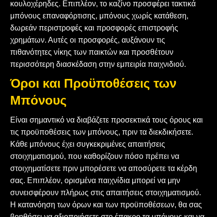
κουλοχέρηδες. Επιπλέον, το καζίνο προσφέρει τακτικά
μπόνους επαναφόρτισης, μπόνους χωρίς κατάθεση,
δωρεάν περιστροφές και προσφορές επιστροφής
χρημάτων. Αυτές οι προσφορές, αυξάνουν τις
πιθανότητες νίκης των παικτών και προσθέτουν
περισσότερη διασκέδαση στην εμπειρία παιχνιδιού.
Όροι και Προϋποθέσεις των
Μπόνους
Είναι σημαντικό να διαβάζετε προσεκτικά τους όρους και
τις προϋποθέσεις των μπόνους, πριν τα διεκδικήσετε.
Κάθε μπόνους έχει συγκεκριμένες απαιτήσεις
στοιχηματισμού, που καθορίζουν πόσο πρέπει να
στοιχηματίσετε πριν μπορέσετε να αποσύρετε τα κέρδη
σας. Επιπλέον, ορισμένα παιχνίδια μπορεί να μην
συνεισφέρουν πλήρως στις απαιτήσεις στοιχηματισμού.
Η κατανόηση των όρων και των προϋποθέσεων, θα σας
βοηθήσει να αξιοποιήσετε στο έπακρο τα μπόνους και να