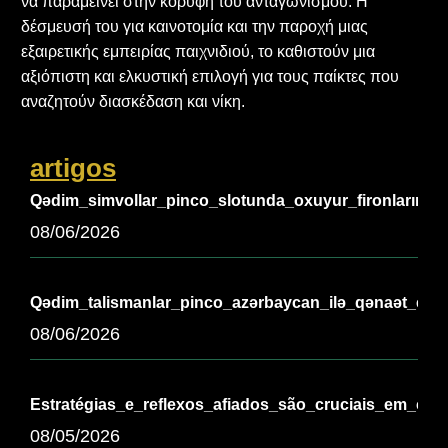
να παραμείνει στην κορυφή του ανταγωνισμού. Η
δέσμευσή του για καινοτομία και την παροχή μιας
εξαιρετικής εμπειρίας παιχνιδιού, το καθιστούν μια
αξιόπιστη και ελκυστική επιλογή για τους παίκτες που
αναζητούν διασκέδαση και νίκη.
artigos
Qədim_simvollar_pinco_slotunda_oxuyur_fironların_əb
08/06/2026
Qədim_talismanlar_pinco_azərbaycan_ilə_qənaət_edir_
08/06/2026
Estratégias_e_reflexos_afiados_são_cruciais_em_chi
08/05/2026