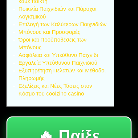
κάθε παίκτη
Ποικιλία Παιχνιδιών και Πάροχοι
Λογισμικού
Επιλογή των Καλύτερων Παιχνιδιών
Μπόνους και Προσφορές
Όροι και Προϋποθέσεις των
Μπόνους
Ασφάλεια και Υπεύθυνο Παιχνίδι
Εργαλεία Υπεύθυνου Παιχνιδιού
Εξυπηρέτηση Πελατών και Μέθοδοι
Πληρωμής
Εξελίξεις και Νέες Τάσεις στον
Κόσμο του coolzino casino
🔥 Παίξε