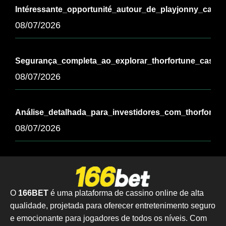
Intéressante_opportunité_autour_de_playjonny_casi
08/07/2026
Segurança_completa_ao_explorar_thorfortune_casino
08/07/2026
Análise_detalhada_para_investidores_com_thorfortu
08/07/2026
O
166BET
é uma plataforma de cassino online de alta
qualidade, projetada para oferecer entretenimento seguro
e emocionante para jogadores de todos os níveis. Com