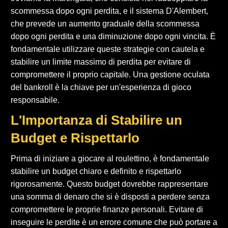
scommessa dopo ogni perdita, e il sistema D'Alembert,
che prevede un aumento graduale della scommessa
dopo ogni perdita e una diminuzione dopo ogni vincita. È
fondamentale utilizzare queste strategie con cautela e
stabilire un limite massimo di perdita per evitare di
compromettere il proprio capitale. Una gestione oculata
del bankroll è la chiave per un'esperienza di gioco
responsabile.
L'Importanza di Stabilire un
Budget e Rispettarlo
Prima di iniziare a giocare al roulettino, è fondamentale
stabilire un budget chiaro e definito e rispettarlo
rigorosamente. Questo budget dovrebbe rappresentare
una somma di denaro che si è disposti a perdere senza
compromettere le proprie finanze personali. Evitare di
inseguire le perdite è un errore comune che può portare a