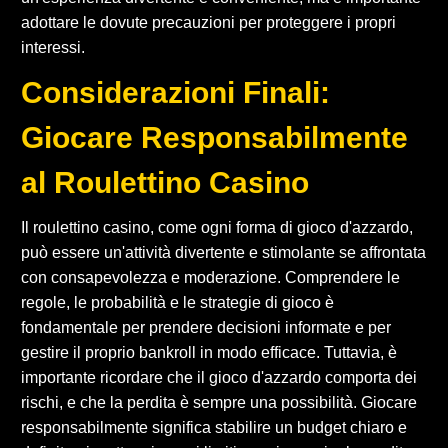
adottare le dovute precauzioni per proteggere i propri
interessi.
Considerazioni Finali:
Giocare Responsabilmente
al Roulettino Casino
Il roulettino casino, come ogni forma di gioco d'azzardo,
può essere un'attività divertente e stimolante se affrontata
con consapevolezza e moderazione. Comprendere le
regole, le probabilità e le strategie di gioco è
fondamentale per prendere decisioni informate e per
gestire il proprio bankroll in modo efficace. Tuttavia, è
importante ricordare che il gioco d'azzardo comporta dei
rischi, e che la perdita è sempre una possibilità. Giocare
responsabilmente significa stabilire un budget chiaro e