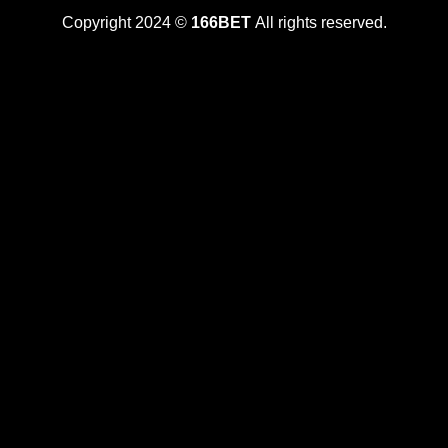
Copyright 2024 ©
166BET
All rights reserved.