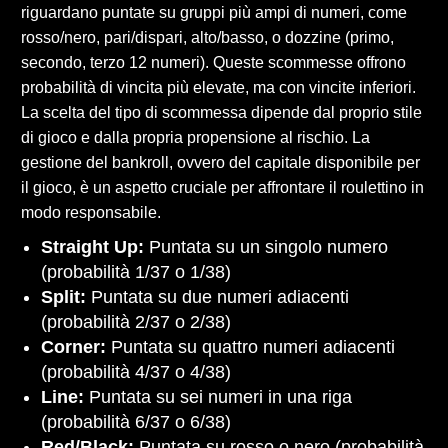
riguardano puntate su gruppi più ampi di numeri, come
rosso/nero, pari/dispari, alto/basso, o dozzine (primo,
secondo, terzo 12 numeri). Queste scommesse offrono
probabilità di vincita più elevate, ma con vincite inferiori.
La scelta del tipo di scommessa dipende dal proprio stile
di gioco e dalla propria propensione al rischio. La
gestione del bankroll, ovvero del capitale disponibile per
il gioco, è un aspetto cruciale per affrontare il roulettino in
modo responsabile.
Straight Up:
Puntata su un singolo numero
(probabilità 1/37 o 1/38)
Split:
Puntata su due numeri adiacenti
(probabilità 2/37 o 2/38)
Corner:
Puntata su quattro numeri adiacenti
(probabilità 4/37 o 4/38)
Line:
Puntata su sei numeri in una riga
(probabilità 6/37 o 6/38)
Red/Black:
Puntata su rosso o nero (probabilità