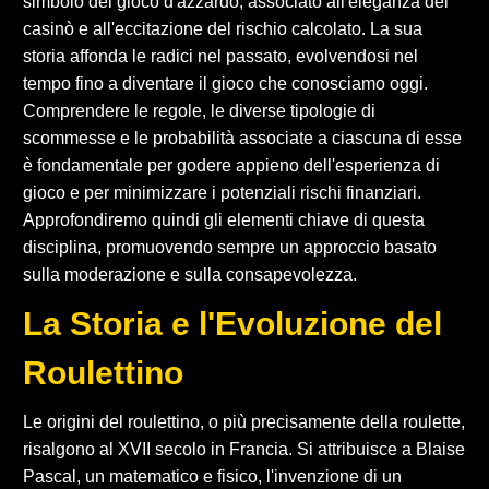
simbolo del gioco d'azzardo, associato all'eleganza dei
casinò e all'eccitazione del rischio calcolato. La sua
storia affonda le radici nel passato, evolvendosi nel
tempo fino a diventare il gioco che conosciamo oggi.
Comprendere le regole, le diverse tipologie di
scommesse e le probabilità associate a ciascuna di esse
è fondamentale per godere appieno dell'esperienza di
gioco e per minimizzare i potenziali rischi finanziari.
Approfondiremo quindi gli elementi chiave di questa
disciplina, promuovendo sempre un approccio basato
sulla moderazione e sulla consapevolezza.
La Storia e l'Evoluzione del
Roulettino
Le origini del roulettino, o più precisamente della roulette,
risalgono al XVII secolo in Francia. Si attribuisce a Blaise
Pascal, un matematico e fisico, l'invenzione di un