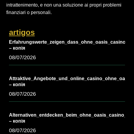
intrattenimento, e non una soluzione ai propri problemi
finanziari o personali.
artigos
Erfahrungswerte_zeigen_dass_ohne_oasis_casino_vie
– копія
08/07/2026
Attraktive_Angebote_und_online_casino_ohne_oasis_
– копія
08/07/2026
Alternativen_entdecken_beim_ohne_oasis_casino_für_
– копія
08/07/2026