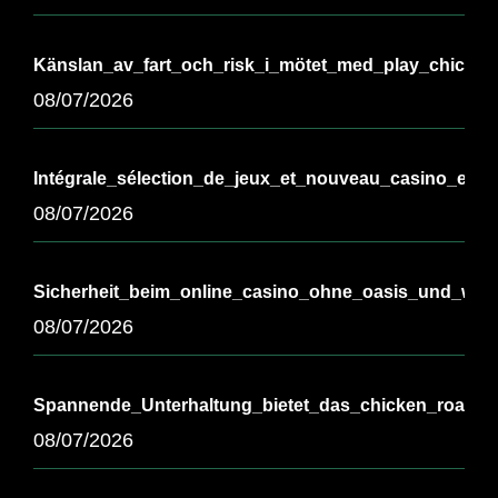
Känslan_av_fart_och_risk_i_mötet_med_play_chicken
08/07/2026
Intégrale_sélection_de_jeux_et_nouveau_casino_en_l
08/07/2026
Sicherheit_beim_online_casino_ohne_oasis_und_wicht
08/07/2026
Spannende_Unterhaltung_bietet_das_chicken_road_
08/07/2026