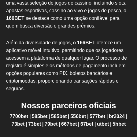
uma vasta seleção de jogos de cassino, incluindo slots,
apostas esportivas, cassino ao vivo e jogos de pesca, o
166BET
se destaca como uma opção confiável para
quem busca diversão e grandes prêmios.
Além da diversidade de jogos, o
166BET
oferece um
aplicativo móvel intuitivo, permitindo que os jogadores
acessem a plataforma de qualquer lugar. O processo de
registro é simples e os métodos de pagamento incluem
opções populares como PIX, boletos bancários e
criptomoedas, proporcionando transações rápidas e
seguras.
Nossos parceiros oficiais
7700bet
|
585bet
|
585bet
|
556bet
|
577bet
|
br2024
|
73bet
|
73bet
|
79bet
|
667bet
|
67bet
|
utbet
|
5hbet