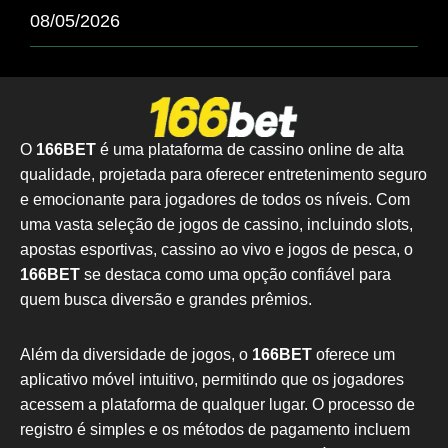
08/05/2026
O
166BET
é uma plataforma de cassino online de alta
qualidade, projetada para oferecer entretenimento seguro
e emocionante para jogadores de todos os níveis. Com
uma vasta seleção de jogos de cassino, incluindo slots,
apostas esportivas, cassino ao vivo e jogos de pesca, o
166BET
se destaca como uma opção confiável para
quem busca diversão e grandes prêmios.
Além da diversidade de jogos, o
166BET
oferece um
aplicativo móvel intuitivo, permitindo que os jogadores
acessem a plataforma de qualquer lugar. O processo de
registro é simples e os métodos de pagamento incluem