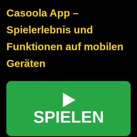
Casoola App –
Spielerlebnis und
Funktionen auf mobilen
Geräten
▶️
SPIELEN