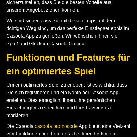
sicherzustellen, dass Sie die besten Vorteile aus
unserem Angebot ziehen können.
Wir sind sicher, dass Sie mit diesen Tipps auf dem
richtigen Weg sind, um das perfekte Einstiegserlebnis im
Casoola App zu genießen. Wir wünschen Ihnen viel
Spaß und Glück im Casoola Casino!
Funktionen und Features für
ein optimiertes Spiel
Um ein optimiertes Spiel zu erleben, ist es wichtig, dass
Sie sich registrieren und ein Konto bei Casoola App
erstellen. Dies ermöglicht Ihnen, Ihre persönlichen
Einstellungen zu speichern und Ihre Favoriten zu
markieren.
Die Casoola
casoola promocode
App bietet eine Vielzahl
von Funktionen und Features, die Ihnen helfen, das