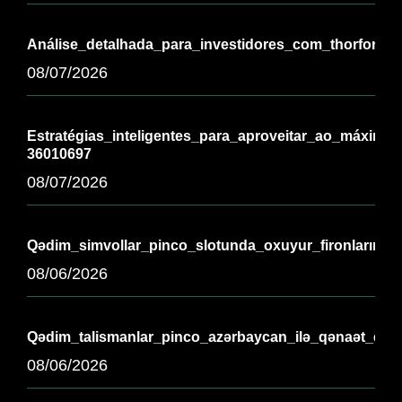
Análise_detalhada_para_investidores_com_thorfortu
08/07/2026
Estratégias_inteligentes_para_aproveitar_ao_máximo_
36010697
08/07/2026
Qədim_simvollar_pinco_slotunda_oxuyur_fironların_əb
08/06/2026
Qədim_talismanlar_pinco_azərbaycan_ilə_qənaət_edir_
08/06/2026