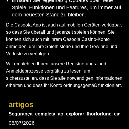
Erhalten Sie regelmäßig Updates über neue
Spiele, Funktionen und Features, um immer auf
dem neuesten Stand zu bleiben.
Die Casoola App ist auch auf mobilen Geräten verfügbar,
so dass Sie überall und jederzeit spielen können. Sie
können sich auch mit Ihrem Casoola Casino-Konto
anmelden, um Ihre Spielhistorie und Ihre Gewinne und
Verluste zu verfolgen.
Wir empfehlen Ihnen, unsere Registrierungs- und
Anmeldeprozesse sorgfältig zu lesen, um
sicherzustellen, dass Sie alle notwendigen Informationen
erhalten und dass Ihr Konto ordnungsgemäß funktioniert.
artigos
Segurança_completa_ao_explorar_thorfortune_casino
08/07/2026