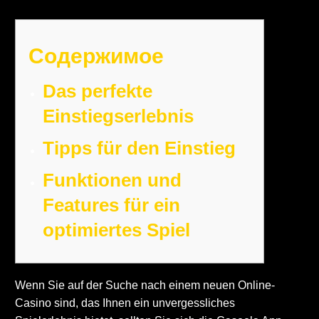
Содержимое
Das perfekte
Einstiegserlebnis
Tipps für den Einstieg
Funktionen und
Features für ein
optimiertes Spiel
Wenn Sie auf der Suche nach einem neuen Online-
Casino sind, das Ihnen ein unvergessliches