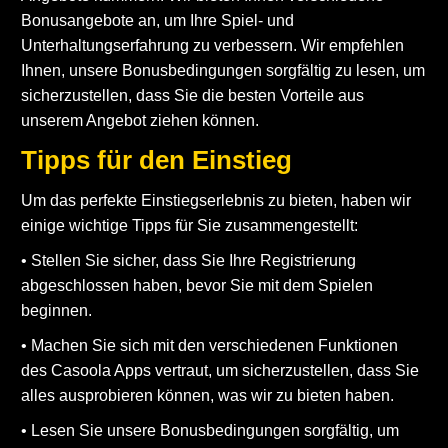
Bonusangebote an, um Ihre Spiel- und
Unterhaltungserfahrung zu verbessern. Wir empfehlen
Ihnen, unsere Bonusbedingungen sorgfältig zu lesen, um
sicherzustellen, dass Sie die besten Vorteile aus
unserem Angebot ziehen können.
Tipps für den Einstieg
Um das perfekte Einstiegserlebnis zu bieten, haben wir
einige wichtige Tipps für Sie zusammengestellt:
• Stellen Sie sicher, dass Sie Ihre Registrierung
abgeschlossen haben, bevor Sie mit dem Spielen
beginnen.
• Machen Sie sich mit den verschiedenen Funktionen
des Casoola Apps vertraut, um sicherzustellen, dass Sie
alles ausprobieren können, was wir zu bieten haben.
• Lesen Sie unsere Bonusbedingungen sorgfältig, um