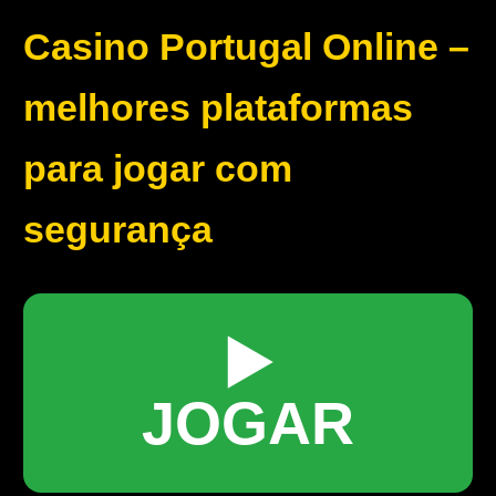
Casino Portugal Online –
melhores plataformas
para jogar com
segurança
▶️
JOGAR