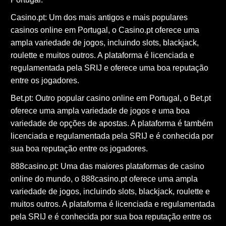
Casino.pt: Um dos mais antigos e mais populares
casinos online em Portugal, o Casino.pt oferece uma
ampla variedade de jogos, incluindo slots, blackjack,
roulette e muitos outros. A plataforma é licenciada e
regulamentada pela SRIJ e oferece uma boa reputação
entre os jogadores.
Bet.pt: Outro popular casino online em Portugal, o Bet.pt
oferece uma ampla variedade de jogos e uma boa
variedade de opções de apostas. A plataforma é também
licenciada e regulamentada pela SRIJ e é conhecida por
sua boa reputação entre os jogadores.
888casino.pt: Uma das maiores plataformas de casino
online do mundo, o 888casino.pt oferece uma ampla
variedade de jogos, incluindo slots, blackjack, roulette e
muitos outros. A plataforma é licenciada e regulamentada
pela SRIJ e é conhecida por sua boa reputação entre os