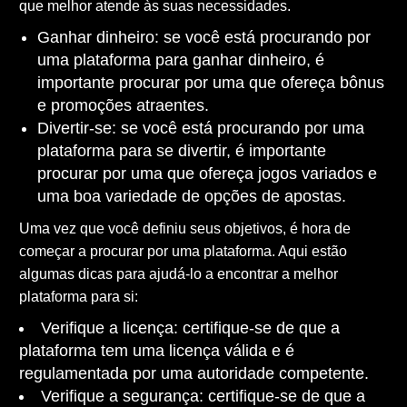
que melhor atende às suas necessidades.
Ganhar dinheiro: se você está procurando por
uma plataforma para ganhar dinheiro, é
importante procurar por uma que ofereça bônus
e promoções atraentes.
Divertir-se: se você está procurando por uma
plataforma para se divertir, é importante
procurar por uma que ofereça jogos variados e
uma boa variedade de opções de apostas.
Uma vez que você definiu seus objetivos, é hora de
começar a procurar por uma plataforma. Aqui estão
algumas dicas para ajudá-lo a encontrar a melhor
plataforma para si:
Verifique a licença: certifique-se de que a
plataforma tem uma licença válida e é
regulamentada por uma autoridade competente.
Verifique a segurança: certifique-se de que a