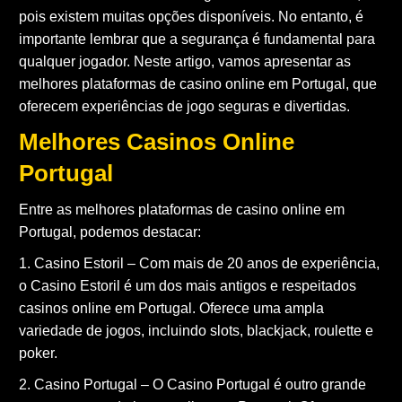
pois existem muitas opções disponíveis. No entanto, é
importante lembrar que a segurança é fundamental para
qualquer jogador. Neste artigo, vamos apresentar as
melhores plataformas de casino online em Portugal, que
oferecem experiências de jogo seguras e divertidas.
Melhores Casinos Online
Portugal
Entre as melhores plataformas de casino online em
Portugal, podemos destacar:
1. Casino Estoril – Com mais de 20 anos de experiência,
o Casino Estoril é um dos mais antigos e respeitados
casinos online em Portugal. Oferece uma ampla
variedade de jogos, incluindo slots, blackjack, roulette e
poker.
2. Casino Portugal – O Casino Portugal é outro grande