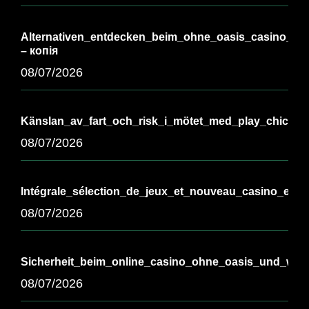
Alternativen_entdecken_beim_ohne_oasis_casino_für_
– копія
08/07/2026
Känslan_av_fart_och_risk_i_mötet_med_play_chicken
08/07/2026
Intégrale_sélection_de_jeux_et_nouveau_casino_en_l
08/07/2026
Sicherheit_beim_online_casino_ohne_oasis_und_wicht
08/07/2026