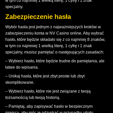
w tym co najmniej 1 wielką literę, 1 cyfrę i 1 znak
specjalny.
Zabezpieczenie hasła
Wybór hasła jest jednym z najważniejszych kroków w
zabezpieczeniu konta w NV Casino online. Aby wybrać
hasło, które będzie składało się z co najmniej 8 znaków,
w tym co najmniej 1 wielką literę, 1 cyfrę i 1 znak
specjalny, musisz pamiętać o następujących zasadach:
– Wybierz hasło, które będzie trudne do pamiętania, ale
łatwe do wpisania.
– Unikaj hasła, które jest zbyt proste lub zbyt
skomplikowane.
– Wybierz hasło, które nie jest związane z twoją
tożsamością lub twoją historią.
– Pamiętaj, aby zapisywać hasło w bezpiecznym
miejscu, aby móc je odzyskać w przypadku utraty.