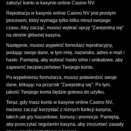
założyć konto w kasynie online Casino NV.
Rejestracja w kasynie online Casino NV jest prostym
procesem, który wymaga tylko kilku minut swojego
czasu. Aby zacząć, musisz wybrać opcję “Zarejestruj się”
na stronie głównej kasyna.
Następnie, musisz wypełnić formularz rejestracyjny,
podając swoje dane, w tym imię, nazwisko, adres e-mail i
hasło. Pamiętaj, aby wybrać hasło silne i unikatowe, aby
zapewnić bezpieczeństwo Twojego konta.
Po wypełnieniu formularza, musisz potwierdzić swoje
dane, klikając na przycisk “Zarejestruj się”. Po tym,
jakość Twojego konta będzie gotowa do użytku.
Teraz, gdy masz konto w kasynie online Casino NV,
możesz zacząć korzystać z różnych funkcji kasyna,
takich jak gry hazardowe, bonusy i promocje. Pamiętaj,
aby przeczytać regulamin kasyna, aby zrozumieć zasady