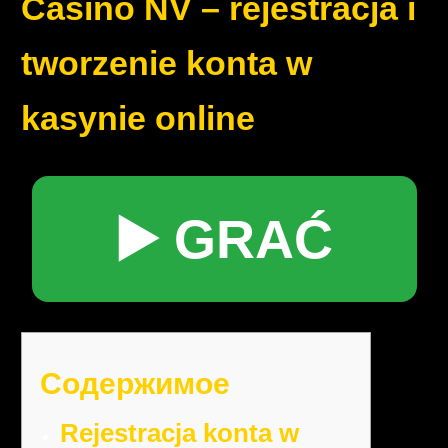
Casino NV – rejestracja i
tworzenie konta w
kasynie online
▶️ GRAĆ
Содержимое
Rejestracja konta w